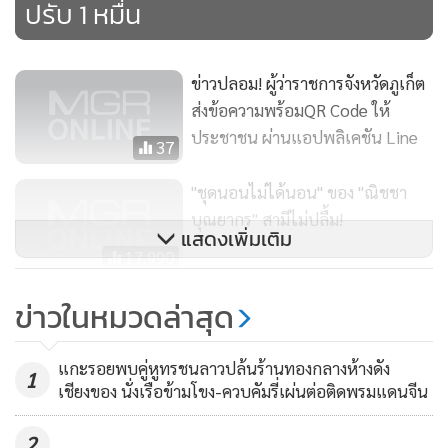
ปรับ 1 หมื่น
ข่าวปลอม! ผู้ว่าราชการจังหวัดภูเก็ต
ส่งข้อความพร้อมQR Code ให้
ประชาชน ผ่านแอปพลิเคชัน Line
37
"ชุดนอนไม่ได้นอน" ของ "ณิชชา
บุณยากร" สามีไม่ปลื้ม!
แสดงเพิ่มเติม
17,990
อีกแล้ว! พิตบูลโหดขย้ำศีรษะสาว
ข่าวในหมวดล่าสุด
ใหญ่พะเยาขณะรอซื้อหม่าล่าจน
เลือดสาด
1,319
แกะรอยพบคู่หูทรชนลาวปล้นร้านทองกลางห้างดัง
1
เชียงของ นั่งเรือข้ามโขง-ควบคัมรี่เผ่นต่อติดพรมแดนจีน
2