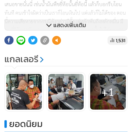
เสนอขายนั่นนี่ เช่นน้ำมันพืชยี่ห้อนั้นยี่ห้อนี้ แล้วก็บอกรีบโอน
ทันที คนเข้าใจผิดว่าเป็นเราก็โอนเงินไป แต่แล้วก็ไม่ได้ของ ตอน
นี้ความเสียหายจากกรณีดังกล่าวมีตั้งแต่หลักพันถึงหลักหมื่น มี
แสดงเพิ่มเติม
คนที่รู้จักเราทักมาและให้เราแสดงตัวตนว่าเพจนั้นไม่ใช่ของเรา
จึงเดินทางมาแจ้งความในวันนี้ เพื่อกันไม่ให้เสียหายมากขึ้นใน
1,531
อนาคตข้างหน้า”
แกลเลอรี
นายสมปองบอกว่าของตนมีแค่กาแฟ ชาไทย โกโก้มินต์เท่านั้น
และยืนยันว่าเพจของเรามีแค่เพจเดียวเท่านั้น ซึ่งมีคนติดตาม
3,600,000 คน ส่วนช่วงนี้ตนห่างหายไปจากวงการ เพราะกำลัง
+1
ตัดสินใจอยู่ว่าจะเป็นยูทูบเบอร์ หรือเป็นพิธีกรดี ซึ่งเป็นการ
หันเหมาทางสายโซเชียลฯ แล้วก็เลยจะห่างหายจากทางทีวีไป
มาก
ยอดนิยม
อย่างไรก็ตาม ผู้สื่อข่าวได้สอบถามเรื่องที่ถูกพ่วงไปเปรียบเทียบ