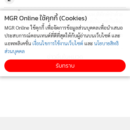
ชี้ชัดฝีมือ “ลูกแม่เสืออภิญญา”ขย้ำ จนท.พิทักษ์ป่าห้วย
MGR Online ใช้คุกกี้ (Cookies)
3
ขาแข้ง ดับสยอง เชื่อไม่ใช่เสือกินคนแต่เป็นเหตุบังเอิญ
MGR Online ใช้คุกกี้ เพื่อจัดการข้อมูลส่วนบุคคลเพื่อนำเสนอ
"ปวีณา"นำสามีร้องขอความเป็นธรรมให้ภรรยาวัย35เสีย
ประสบการณ์คอนเทนต์ที่ดีที่สุดให้กับผู้อ่านบนเว็บไซต์ และ
4
ชีวิตจากการผ่าตัดคลอดลูก-จี้ รพ.รับผิดชอบเยียวยา
แอพพลิเคชั่น
เงื่อนไขการใช้งานเว็บไซต์
และ
นโยบายสิทธิ
ส่วนบุคคล
ข่าวอื่นในหมวด
รับทราบ