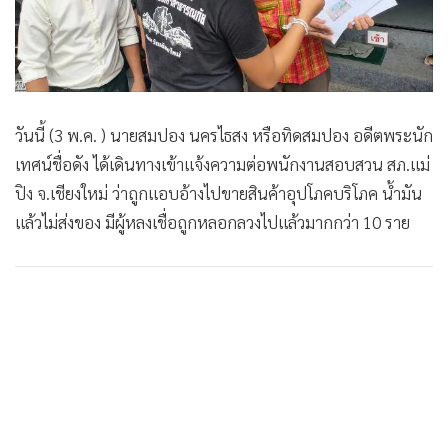
•
เกม
•
วิทยาศาสตร์
•
SMEs
•
หุ้น
วันนี้ (3 พ.ค. ) นายสมปอง นครไธสง หรือทิดสมปอง อดีตพระนัก
•
อินโดจีน
เทศน์ชื่อดัง ได้เดินทางเข้าแจ้งความต่อพนักงานสอบสวน สภ.แม่
•
กองทุนรวม
ปิง จ.เชียงใหม่ ว่าถูกแอบอ้างไปขายสินค้าอุปโภคบริโภค น้ำมัน
•
Celeb Online
แล้วไม่ส่งของ มีผู้หลงเชื่อถูกหลอกลวงไปแล้วมากกว่า 10 ราย
•
Factcheck
•
ญี่ปุ่น
•
News1
•
Gotomanager