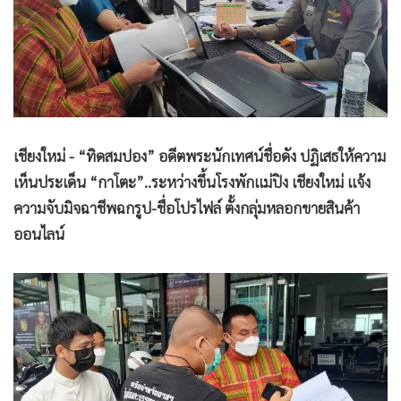
•
Good health & Well-being
•
Green Innovation & SD
•
Management & HR
•
MGR Live
•
Infographic
•
การเมือง
เชียงใหม่ - “ทิดสมปอง” อดีตพระนักเทศน์ชื่อดัง ปฏิเสธให้ความ
•
ท่องเที่ยว
เห็นประเด็น “กาโตะ”..ระหว่างขึ้นโรงพักแม่ปิง เชียงใหม่ แจ้ง
•
กีฬา
ความจับมิจฉาชีพฉกรูป-ชื่อโปรไฟล์ ตั้งกลุ่มหลอกขายสินค้า
•
ต่างประเทศ
ออนไลน์
•
Special Scoop
•
เศรษฐกิจ-ธุรกิจ
•
จีน
•
ชุมชน-คุณภาพชีวิต
•
อาชญากรรม
•
Motoring