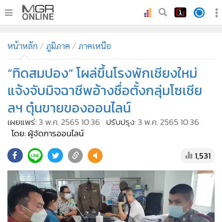
•
หน้าหลัก
หน้าหลัก
ภูมิภาค
ภาคเหนือ
•
ทันเหตุการณ์
•
“ทิดสมปอง” โผล่ขึ้นโรงพักเชียงใหม่
ภาคใต้
•
ภูมิภาค
แจ้งจับมิจฉาชีพอ้างชื่อตั้งกลุ่มโซเชีย
•
Online Section
ลฯ ตุ๋นขายของออนไลน์
•
บันเทิง
เผยแพร่:
3 พ.ค. 2565 10:36
ปรับปรุง:
3 พ.ค. 2565 10:36
•
ผู้จัดการรายวัน
โดย: ผู้จัดการออนไลน์
•
คอลัมนิสต์
1,531
•
ละคร
•
CbizReview
•
Cyber BIZ
•
ผู้จัดกวน