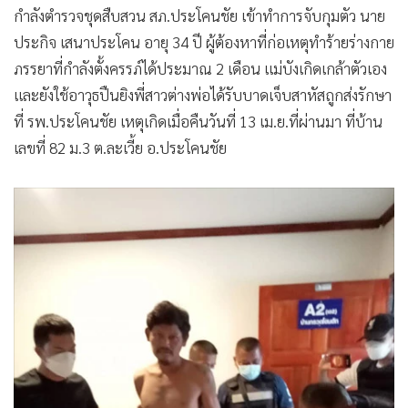
กำลังตำรวจชุดสืบสวน สภ.ประโคนชัย เข้าทำการจับกุมตัว นาย
•
เกม
ประกิจ เสนาประโคน อายุ 34 ปี ผู้ต้องหาที่ก่อเหตุทำร้ายร่างกาย
•
วิทยาศาสตร์
ภรรยาที่กำลังตั้งครรภ์ได้ประมาณ 2 เดือน แม่บังเกิดเกล้าตัวเอง
•
SMEs
และยังใช้อาวุธปืนยิงพี่สาวต่างพ่อได้รับบาดเจ็บสาหัสถูกส่งรักษา
•
หุ้น
ที่ รพ.ประโคนชัย เหตุเกิดเมื่อคืนวันที่ 13 เม.ย.ที่ผ่านมา ที่บ้าน
•
อินโดจีน
เลขที่ 82 ม.3 ต.ละเวี้ย อ.ประโคนชัย
•
กองทุนรวม
•
Celeb Online
•
Factcheck
•
ญี่ปุ่น
•
News1
•
Gotomanager