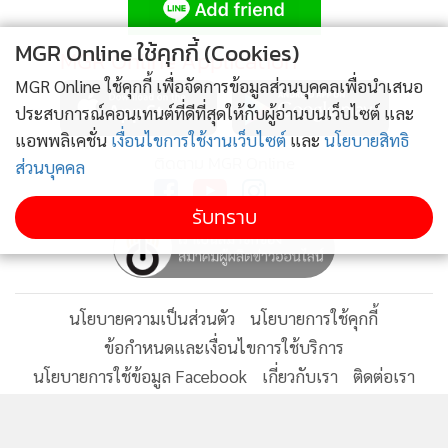
MGR Online ใช้คุกกี้ (Cookies)
MGR Online Application
MGR Online ใช้คุกกี้ เพื่อจัดการข้อมูลส่วนบุคคลเพื่อนำเสนอ
ประสบการณ์คอนเทนต์ที่ดีที่สุดให้กับผู้อ่านบนเว็บไซต์ และ
แอพพลิเคชั่น
เงื่อนไขการใช้งานเว็บไซต์
และ
นโยบายสิทธิ
ติดตาม MGR Online
ส่วนบุคคล
รับทราบ
กระทั่งช่วงเย็นวันที่ 17 เม.ย. สืบทราบว่าผู้ต้องหาได้หนีไปซ่อน
ตัวอยู่ในรีสอร์ทแห่งหนึ่ง ตั้งอยู่ถนนประโคนชัย - บ้านกรวด ใกล้
กับตัวอำเภอบ้านกรวด ทางชุดสืบสวนจึงได้นำกำลังเข้าไปตรวจ
นโยบายความเป็นส่วนตัว
นโยบายการใช้คุกกี้
สอบ พบรถจักรยานยนต์ของผู้ต้องหาจอดอยู่หน้าห้องพัก จึงได้
ข้อกำหนดและเงื่อนไขการใช้บริการ
แสดงตัวเข้าจับกุมได้พร้อมอาวุธปืนที่ใช้ก่อเหตุ และกระสุนปืนที่
นโยบายการใช้ข้อมูล Facebook
เกี่ยวกับเรา
ติดต่อเรา
เหลืออยู่ 6 นัดด้วย
© 2014-2026 mgronline.com. All rights reserved.
ขณะที่ นายประกิจ ผู้ต้องหา ยอมรับว่าได้ก่อเหตุยิงพี่สาวจริง