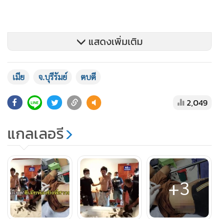
แสดงเพิ่มเติม
เมีย
จ.บุรีรัมย์
ตบตี
2,049
แกลเลอรี
+3