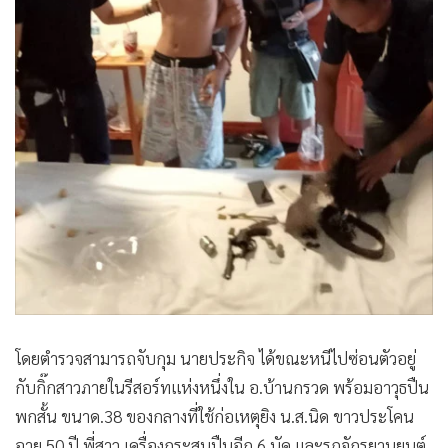
โดยตำรวจสามารถจับกุม นายประกิจ ได้ขณะหนีไปซ่อนตัวอยู่
กับกิ๊กสาวภายในรีสอร์ทแห่งหนึ่งใน อ.บ้านกรวด พร้อมอาวุธปืน
พกสั้น ขนาด.38 ของกลางที่ใช้ก่อเหตุยิง น.ส.นิด ขาวประโคน
อายุ 50 ปี พี่สาว เครื่องกระสุนปืนอีก 6 นัด และรถจักรยานยนต์