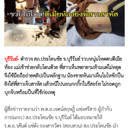
•
Good health & Well-being
•
Green Innovation & SD
•
Management & HR
•
MGR Live
•
Infographic
•
การเมือง
•
ท่องเที่ยว
บุรีรัมย์-
ตำรวจ สภ.ประโคนชัย จ.บุรีรัมย์ รวบหนุ่มโหดตบตีเมีย
•
กีฬา
ท้อง แม่เข้าช่วยกลับโดนด้วย พี่สาวเห็นพยายามห้ามแต่ไม่หยุด
•
ต่างประเทศ
จึงใช้มือถือถ่ายคลิปเป็นหลักฐาน น้องชายหันมาเห็นโมโหชักปืน
•
Special Scoop
ยิงใส่พี่สาวเจ็บสาหัส แล้วหนีไปนอนกกกิ๊กในรีสอร์ท ไม่รอดถูก
•
เศรษฐกิจ-ธุรกิจ
บุกจับพร้อมปืนที่ใช้ก่อเหตุ
•
จีน
•
ชุมชน-คุณภาพชีวิต
ผู้สื่อข่าวรายงานว่า พ.ต.อ.เจตน์สฤษฏิ์ แพ่งศรีสาร ผู้กำกับ
•
อาชญากรรม
การ(ผกก.) สภ.ประโคนชัย จ.บุรีรัมย์ ได้มอบหมายให้
•
Motoring
ร.ต.อ.วสันต์ แซ่ตัง รองสารวัตร (สอบสวน) สภ.ประโคนชัย นำ