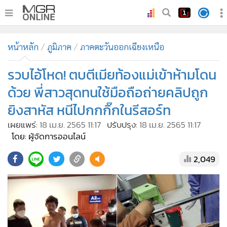
•
หน้าหลัก
หน้าหลัก
ภูมิภาค
ภาคตะวันออกเฉียงเหนือ
•
ทันเหตุการณ์
•
รวบไอ้โหด! ตบตีเมียท้องแม่เข้าห้ามโดน
ภาคใต้
•
ภูมิภาค
ด้วย พี่สาวสุดทนใช้มือถือถ่ายคลิปถูก
•
Online Section
ยิงสาหัส หนีไปกกกิ๊กในรีสอร์ท
•
บันเทิง
เผยแพร่:
18 เม.ย. 2565 11:17
ปรับปรุง:
18 เม.ย. 2565 11:17
•
ผู้จัดการรายวัน
โดย: ผู้จัดการออนไลน์
•
คอลัมนิสต์
2,049
•
ละคร
•
CbizReview
•
Cyber BIZ
•
ผู้จัดกวน