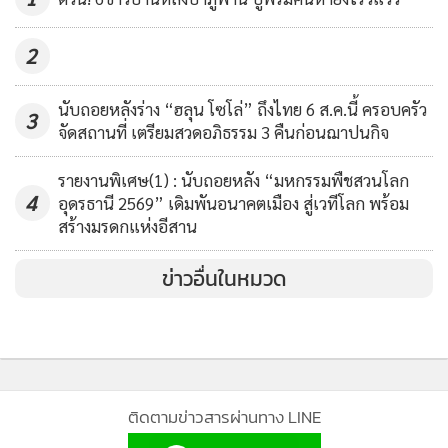
437
จากการสอบสวนทราบว่าวันเกิดเหตุ นายประกิจ ผู้ต้องหา ได้มี
2
ปากเสียงทะเลาะกับภรรยาตัวเอง ทั้งยังได้ใช้กำลังตบตีภรรยาซึ่ง
กำลังตั้งครรภ์ได้ประสาน 2 เดือนด้วย ผู้เป็นแม่ของผู้ก่อเหตุจึงได้
นับถอยหลังร่าง “ฮลุน โซโล่” ถึงไทย 6 ส.ค.นี้ ครอบครัว
3
เข้าไปช่วยลูกสะใภ้ จึงถูกลูกชายทำร้ายร่างกายด้วย น.ส.นิด ซึ่ง
จัดสถานที่ เตรียมสวดอภิธรรม 3 คืนก่อนฌาปนกิจ
เป็นพี่สาวต่างพ่อก็พยายามเข้าไปห้ามปรามไม่ให้นายประกิจ
รายงานพิเศษ(1) : นับถอยหลัง “มหกรรมพืชสวนโลก
ทำร้ายเมียและแม่ แต่กลับไม่ยอมหยุดจึงได้ใช้มือถือถ่ายคลิป
4
อุดรธานี 2569” เดิมพันอนาคตเมือง สู่เวทีโลก พร้อม
ตอนที่น้องทำร้ายเมียและแม่ น้องชายหันมาเห็นจึงโมโห แล้วชัก
สร้างมรดกแห่งอีสาน
ปืนที่พกติดตัวยิงใส่พี่สาวไป 1 นัด เข้าบริเวณกลางกระสุนฝังใส่
ข่าวอื่นในหมวด
บาดเจ็บสาหัส ก่อนที่ญาติจะช่วยกันนำส่ง รพ. หลังก่อเหตุนาย
ประกิจ ได้ขับรถจักรยานยนต์หลบหนีไป ซึ่งตำรวจได้พยาม
ติดตามตัวมาอย่างต่อเนื่อง
ติดตามข่าวสารผ่านทาง LINE