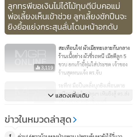
ลูกทรพีขอเงินไม่ได้ไม้ทุบตีบีบคอแม่
พ่อเลี้ยงเห็นเข้าช่วย ลูกเลี้ยงชักปืนจะ
ยิงยื้อแย่งกระสุนลั่นโดนหน้าอกดับ
สะเทือนใจ! ผัวเมียทะเลาะกันกลาง
ร้านเนื้อย่าง ผัวขี่รถหนี เมียตีลูก 5
ขวบ ยกเก้าอี้ทุ่มใส่ประชด เจ้าของ
3,119
ร้านสุดทนแจ้ง ตร.จับ
ระทึก! มือปืนคลั่งบุกยิงเพื่อนตาย
หนีซุกบ้านในปทุมฯ เหิมยิงสู้ ตร.ส่ง
แสดงเพิ่มเติม
อรินทราชบุกจับสิ้นฤทธิ์
4,193
ข่าวในหมวดล่าสุด
ตร.สระแก้ว สนธิกำลังหลายหน่วย
บุกยึดปืนอาก้าพร้อมกระสุน หวั่นใช้
ก่อเหตุช่วงสงกรานต์
1
ด่วน! 6ชาวบ้านหลงป่าภูพาน ปูพรมค้นหายังไร้วี่แวว