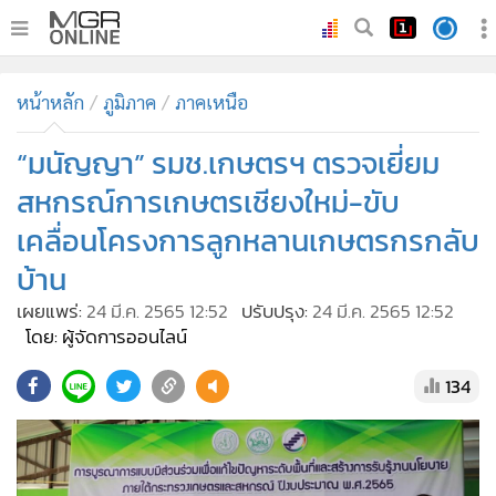
•
หน้าหลัก
หน้าหลัก
ภูมิภาค
ภาคเหนือ
•
ทันเหตุการณ์
•
“มนัญญา” รมช.เกษตรฯ ตรวจเยี่ยม
ภาคใต้
•
ภูมิภาค
สหกรณ์การเกษตรเชียงใหม่-ขับ
•
Online Section
เคลื่อนโครงการลูกหลานเกษตรกรกลับ
•
บันเทิง
บ้าน
•
ผู้จัดการรายวัน
เผยแพร่:
24 มี.ค. 2565 12:52
ปรับปรุง:
24 มี.ค. 2565 12:52
•
คอลัมนิสต์
โดย: ผู้จัดการออนไลน์
•
ละคร
134
•
CbizReview
•
Cyber BIZ
•
ผู้จัดกวน