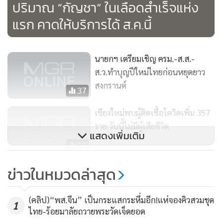
ปริมาณ “กัญชา” ในเลือดสำเร็จแห่ง
ยั่งยืน สร้างรายได้ที่มั่นคงแก่เกษตรกร
แรก คาดให้บริการได้ ส.ค.นี้
นายกฯ เตรียมเชิญ ครม.-ส.ส.-
ส.ว.ทำบุญปีใหม่ไทยก่อนหยุดยาว
สงกรานต์
37
เชียงใหม่พบผู้ติดเชื้อโควิดเพิ่ม 357
ราย วันนี้ไม่มีผู้เสียชีวิต
แสดงเพิ่มเติม
50
ธ.ก.ส.หนุนโครงการรัฐปล่อยกู้
ข่าวในหมวดล่าสุด
พัฒนาการเกษตรฯ ดอกเบี้ย 0.01%
1,308
(คลิป)“พส.จีน” เป็นกระแสกระหึ่มอีก!แห่จองคิวสวมชุด
1
ไทย-ร้อยมาลัยถวายพระวัดเจ็ดยอด