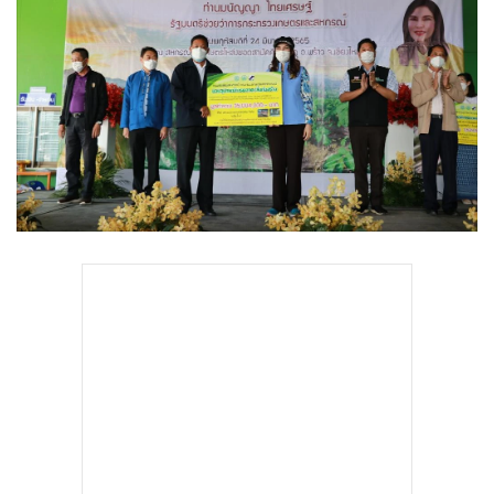
•
Good health & Well-being
•
Green Innovation & SD
•
Management & HR
•
MGR Live
•
Infographic
•
การเมือง
•
ท่องเที่ยว
•
กีฬา
•
ต่างประเทศ
•
Special Scoop
•
เศรษฐกิจ-ธุรกิจ
•
จีน
•
ชุมชน-คุณภาพชีวิต
•
อาชญากรรม
•
Motoring