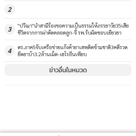
2
"ปวีณา"นำสามีร้องขอความเป็นธรรมให้ภรรยาวัย35เสีย
3
ชีวิตจากการผ่าตัดคลอดลูก-จี้ รพ.รับผิดชอบเยียวยา
ตร.ภาค5จับเครือข่ายแก๊งค้ายาเสพติดข้ามชาติ3คดีรวด
4
ยึดยาบ้า3.2ล้านเม็ด-เฮโรอีนเพียบ
ข่าวอื่นในหมวด