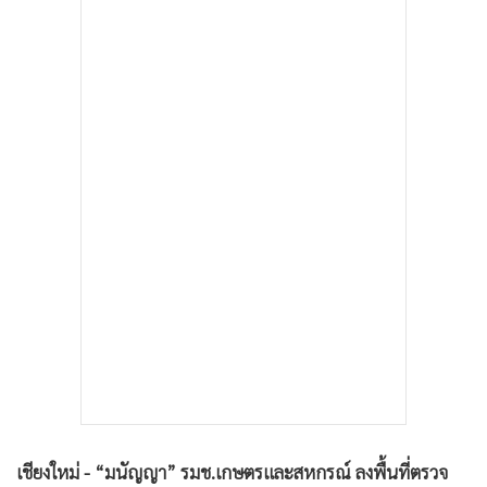
•
เกม
•
วิทยาศาสตร์
•
SMEs
•
หุ้น
•
อินโดจีน
•
กองทุนรวม
•
Celeb Online
•
Factcheck
•
ญี่ปุ่น
•
News1
•
Gotomanager
เชียงใหม่ - “มนัญญา” รมช.เกษตรและสหกรณ์ ลงพื้นที่ตรวจ