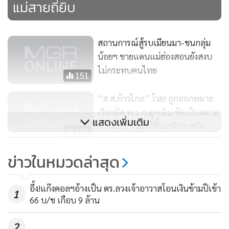
แม่สายถี่ยิบ
เช่นเดียวกับกลุ่มมูเซอและอื่นๆ ขณะที่กลุ่มโกกั้ง ที่เปิดปฏิบัติ
การต่อสู้กับทหารเมียนมา มีฐานที่มั่นอยู่ไกลถึงทางตอนเหนือติด
กับประเทศจีน
สถานการณ์สู้รบเมียนมา-ชนกลุ่ม
น้อยฯ ชายแดนแม่ฮ่องสอนยังสงบ
อย่างไรก็ตามในพื้นที่ท่าขี้เหล็กเคยมีชาวเมียนมาจำนวนมาก
ไม่กระทบคนไทย
151
ออกมาเดินชุมนุมต่อต้านรัฐบาลทหารเมียนมาในช่วงที่มีทหาร
ยึดอำนาจการปกครองประเทศใหม่ๆ ด้วยเช่นกัน ทำให้ทางเจ้า
“ส.ส.ก้าวไกล” โวย! ถูกออกหมาย
หน้าที่ท่าขี้เหล็กอยู่ระหว่างตรวจสอบว่าเหตุการณ์หลายครั้งเกิด
เรียกผิด พ.ร.ก.ฉุกเฉิน ซัดเป็นหมาย
แสดงเพิ่มเติม
จากกลุ่มใดกันแน่
การเมือง ขู่ไม่ให้ขึ้นเวทีปราศรัย
585
เกิดระเบิดที่โรงอาหารใน สนง.เขตอู่
ข่าวในหมวดล่าสุด
หลง ดับ 16 เจ็บนับ 10 ราย
172
อึ้ง!แก๊งคอลฯอ้างเป็น ตร.ลวงเจ้าอาวาสโอนเงินข้ามปีเข้า
1
66 บ/ช เกือบ 9 ล้าน
2