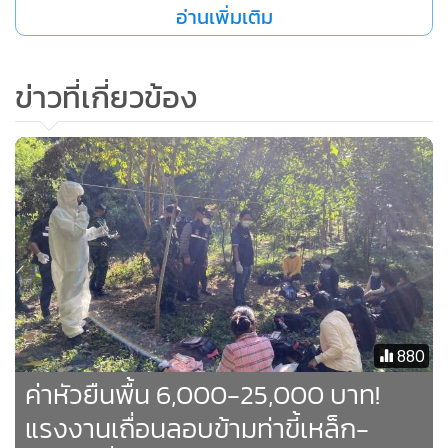
อ่านเพิ่มเติม
ข่าวที่เกี่ยวข้อง
ทั้งนี้พื้นที่ จ.ท่าขี้เหล็ก เป็นส่วนหนึ่งของรัฐฉาน เป็นที่ตั้งของฐาน
ทหารของกองกำลังกู้ชาติไทใหญ่ ภาคพื้นที่ 1 แต่ก็อยู่ไกลถึงตรง
880
กันข้าม อ.แม่ฟ้าหลวง จ.เชียงราย นอกจากนี้ยังมีกองกำลังของ
ค่าหัวยืนพื้น 6,000-25,000 บาท!
สหรัฐว้าที่มีอิทธิพลในเขตปกครองพิเศษที่ 2 และที่ 4 รวมทั้งใน
แรงงานเถื่อนลอบข้ามท่าขี้เหล็ก-
ท่าขี้เหล็ก แต่ก็เป็นกลุ่มที่เป็นพันธมิตรกับรัฐบาลทหารเมียนมา