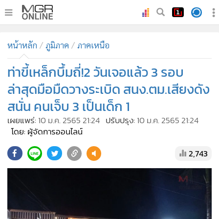
•
หน้าหลัก
หน้าหลัก
ภูมิภาค
ภาคเหนือ
•
ทันเหตุการณ์
•
ท่าขี้เหล็กบึ้มถี่!2 วันเจอแล้ว 3 รอบ
ภาคใต้
•
ภูมิภาค
ล่าสุดมือมืดวางระเบิด สนง.ตม.เสียงดัง
•
Online Section
สนั่น คนเจ็บ 3 เป็นเด็ก 1
•
บันเทิง
เผยแพร่:
10 ม.ค. 2565 21:24
ปรับปรุง:
10 ม.ค. 2565 21:24
•
ผู้จัดการรายวัน
โดย: ผู้จัดการออนไลน์
•
คอลัมนิสต์
2,743
•
ละคร
•
CbizReview
•
Cyber BIZ
•
ผู้จัดกวน