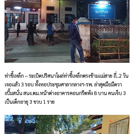
•
Good health & Well-being
•
Green Innovation & SD
•
Management & HR
•
MGR Live
•
Infographic
•
การเมือง
•
ท่องเที่ยว
•
กีฬา
•
ต่างประเทศ
ท่าขี้เหล็ก – ระเบิดปริศนาโผล่ท่าขี้เหล็กตรงข้ามแม่สาย ถี่..2 วัน
•
Special Scoop
เจอแล้ว 3 รอบ ทั้งหอประชุมศาลากลางฯ-รพ. ล่าสุดมือมืดวา
•
เศรษฐกิจ-ธุรกิจ
งบึ้มสนั่น สนง.ตม.หน้าต่างอาคารคอนกรีตพัง 8 บาน คนเจ็บ 3
เป็นเด็กอายุ 3 ขวบ 1 ราย
•
จีน
•
ชุมชน-คุณภาพชีวิต
•
อาชญากรรม
•
Motoring