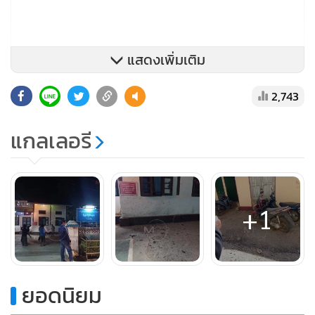
แสดงเพิ่มเติม
ทั้งนี้เมื่อเวลา 07.00 น.วันที่ 9 ม.ค.ที่ผ่านมา ก็เคยเกิดเหตุคนนำ
2,743
วัตถุระเบิดคาดว่าเป็นแบบประดิษฐ์เองหรือแสวงเครื่องโยนใส่หอ
ประชุมศาลากลาง จ.ท่าขี้เหล็ก ทำให้มีรถจักรยานยนต์ได้รับ
แกลเลอรี
ความเสียหายหลายคัน แต่ไม่มีผู้ได้รับบาดเจ็บ จากนั้นในเวลา
ประมาณ 22.00 น.วันเดียวกันก็มีเสียงระเบิดดังขึ้นในลักษณะ
เดียวกันบริเวณโรงพยาบาลท่าขี้เหล็กแห่งใหม่ แต่ไม่ความเสีย
+1
หายและไม่มีผู้ได้รับอันตราย ขณะที่ประชาชนทั่วไปยังคงใช้ชีวิต
ตามปกติเนื่องจากสถานการณ์ยังไม่รุนแรงเหมือนเมืองอื่นๆ ทาง
รัฐกะเหรี่ยงและคะยา
ยอดนิยม