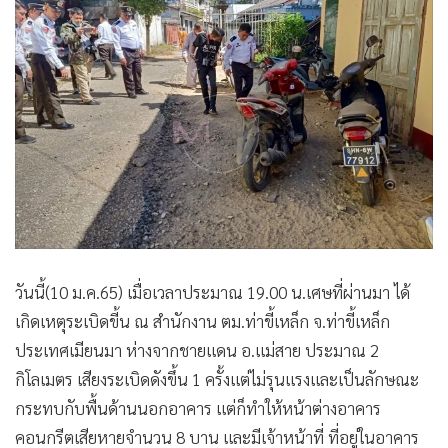
•
เกม
•
วิทยาศาสตร์
•
SMEs
•
หุ้น
•
อินโดจีน
•
กองทุนรวม
•
Celeb Online
•
Factcheck
•
ญี่ปุ่น
วันนี้(10 ม.ค.65) เมื่อเวลาประมาณ 19.00 น.เศษที่ผ่านมา ได้
•
News1
เกิดเหตุระเบิดขี้น ณ สำนักงาน ตม.ท่าขี้เหล็ก จ.ท่าขี้เหล็ก
•
Gotomanager
ประเทศเมียนมา ห่างจากชายแดน อ.แม่สาย ประมาณ 2
กิโลเมตร เสียงระเบิดดังขึ้น 1 ครั้งแต่ไม่รุนแรงและเป็นลักษณะ
กระทบกับพื้นด้านนอกอาคาร แต่ก็ทำให้หน้าต่างอาคาร
คอนกรีตเสียหายจำนวน 8 บาน และมีเจ้าหน้าที่ ที่อยู่ในอาคาร