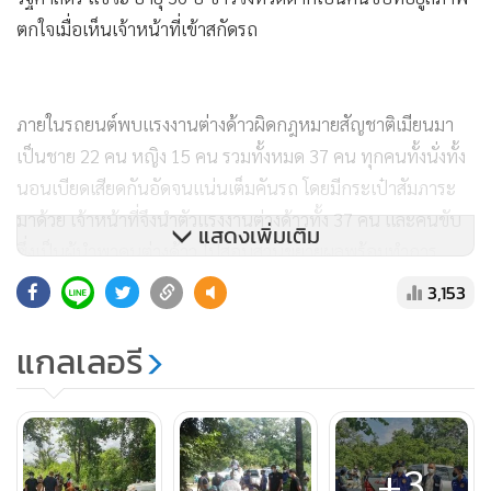
ตกใจเมื่อเห็นเจ้าหน้าที่เข้าสกัดรถ
ภายในรถยนต์พบแรงงานต่างด้าวผิดกฎหมายสัญชาติเมียนมา
เป็นชาย 22 คน หญิง 15 คน รวมทั้งหมด 37 คน ทุกคนทั้งนั่งทั้ง
นอนเบียดเสียดกันอัดจนแน่นเต็มคันรถ โดยมีกระเป๋าสัมภาระ
มาด้วย เจ้าหน้าที่จึงนำตัวแรงงานต่างด้าวทั้ง 37 คน และคนขับ
แสดงเพิ่มเติม
ซึ่งเป็นผู้นำพาคนต่างด้าว ไปสอบสวนขยายผลพร้อมทำการ
ตรวจ ATK เพื่อหาเชื้อโควิด-19 ซึ่งพบว่าแรงงานต่างด้าวทั้งหมด
3,153
ที่ถูกจับกุมมีผลตรวจเป็นลบทุกคน
แกลเลอรี
สอบสวนเบื้องต้นทราบว่าแรงงานต่างด้าวสัญชาติเมียนมาทั้ง 37
คนที่ถูกจับกุมในครั้งนี้ ได้ลักลอบแอบข้ามแนวชายแดนไทย-เมีย
+3
นมา ผ่านช่องทางธรรมชาติ แต่ไม่ทราบจุดแน่นอน โดยมีกลุ่ม