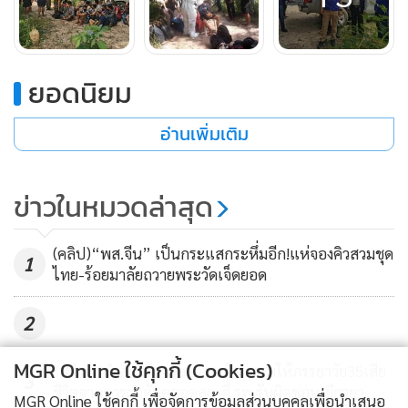
ขบวนการนายหน้าได้นำพาเข้ามาในพื้นที่ชายแดนจังหวัดตาก
และแรงงานทุกคนต้องจ่ายค่านำพาให้นายหน้าเป็นเงินคนละ
18,000 บาท
ยอดนิยม
ซึ่งแรงงานทั้งหมดต้องเดินเท้าเข้าป่าข้ามภูเขาสูงหลายลูกเป็น
อ่านเพิ่มเติม
เวลานานกว่า 7 วัน เพื่อเดินเท้าอ้อมจุดตรวจของเจ้าหน้าที่ก่อน
มาขึ้นรถยนต์ของกลุ่มขบวนการนายหน้าที่มาจอดรถรอในจุดนัด
ข่าวในหมวดล่าสุด
หมายในป่า เพื่อจะขนลำเลียงส่งปลายทางกรุงเทพฯ แต่มาถูก
สกัดจับระหว่างทางเสียก่อน
(คลิป)“พส.จีน” เป็นกระแสกระหึ่มอีก!แห่จองคิวสวมชุด
1
ไทย-ร้อยมาลัยถวายพระวัดเจ็ดยอด
ล่าสุดนายสวนิต สุริยกุล ณ อยุธยา ปลัดจังหวัดตากได้สั่งการให้
นำกำลังฝ่ายปกครองจังหวัดตากในทุกพื้นที่จุดล่อแหลมที่เสี่ยง
2
ต่อการขนส่งและนำพาคนต่างด้าวผิดกฎหมายเข้ามาในพื้นที่
ชายแดนจังหวัดตาก โดยให้มีการสนธิกำลังร่วมกับทหารและ
MGR Online ใช้คุกกี้ (Cookies)
"ปวีณา"นำสามีร้องขอความเป็นธรรมให้ภรรยาวัย35เสีย
3
ตำรวจท้องที่และฝ่ายที่เกี่ยวข้องเข้าร่วมกันตั้งจุดตรวจจุดสกัด
ชีวิตจากการผ่าตัดคลอดลูก-จี้ รพ.รับผิดชอบเยียวยา
MGR Online ใช้คุกกี้ เพื่อจัดการข้อมูลส่วนบุคคลเพื่อนำเสนอ