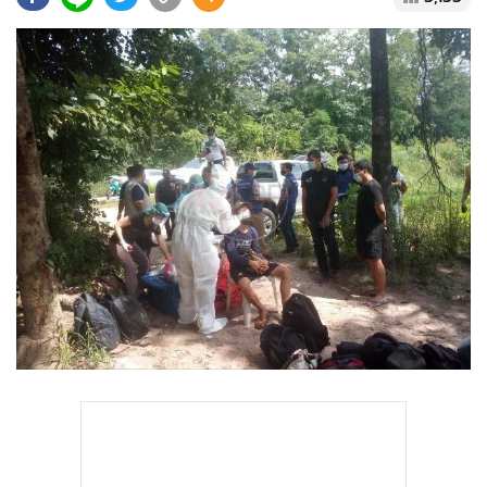
•
Good health & Well-being
•
Green Innovation & SD
•
Management & HR
•
MGR Live
•
Infographic
•
การเมือง
•
ท่องเที่ยว
•
กีฬา
•
ต่างประเทศ
•
Special Scoop
•
เศรษฐกิจ-ธุรกิจ
•
จีน
•
ชุมชน-คุณภาพชีวิต
•
อาชญากรรม
•
Motoring