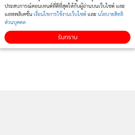
อย่างเข้มงวดทั้งบนถนนสายหลักและบนถนนสายรองทุกสาย
ประสบการณ์คอนเทนต์ที่ดีที่สุดให้กับผู้อ่านบนเว็บไซต์ และ
ทั้งนี้เพื่อป้องกันและสกัดการนำพาแรงงานต่างด้าวเข้าหัวเมือง
ตร.ภาค5จับเครือข่ายแก๊งค้ายาเสพติดข้ามชาติ3คดีรวด
4
แอพพลิเคชั่น
เงื่อนไขการใช้งานเว็บไซต์
และ
นโยบายสิทธิ
ยึดยาบ้า3.2ล้านเม็ด-เฮโรอีนเพียบ
ชั้นในจังหวัดตากตลอด 24 ชั่วโมง
ส่วนบุคคล
ข่าวอื่นในหมวด
รับทราบ