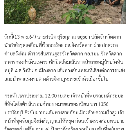
วันนี้(13 พ.ย.64) นายสวนิต สุริยกุล ณ อยุธยา ปลัดจังหวัดตาก
นำกำลังชุดเคลื่อนที่เร็วกองร้อย อส.จังหวัดตาก ฝ่ายปกครอง
ตำบลวังหิน-ตำรวจสืบสวนภูธรจังหวัดตาก กอ.รมน.จังหวัดตาก
ทหารกองกำลังนเรศวร เข้าปิดล้อมเส้นทางป่าสายหมู่บ้านวังหิน
หมู่ที่ 4 ต.วังหิน อ.เมืองตาก เส้นทางล่อแหลมที่เสี่ยงต่อการขนส่ง
และนำพาแรงงานต่างด้าวผิดกฎหมายเข้าหัวเมืองชั้นใน
กระทั่งเวลาประมาณ 12.00 น.เศษ เจ้าหน้าที่พบรถยนต์กระบะ
ยี่ห้อโตโยต้า สีบรอนซ์ทอง หมายเลขทะเบียน บพ 1356
ปราจีนบุรี ซึ่งขับมาบนเส้นทางสายอ้อมเมืองด้วยความเร็วสูง เจ้า
หน้าที่ชุดจับกุมจึงส่งสัญญาณให้หยุด ก่อนเข้าตรวจสอบพบนาย
รัฐศาสตร์ แซ่จ๊ะ อายุ 36 ปี ชาวจังหวัดตากเป็นคนขับที่อยู่สภาพ