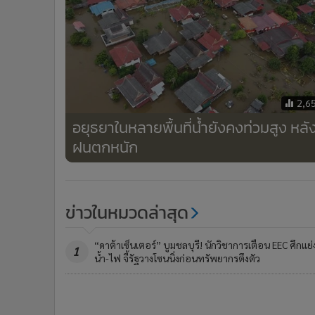
2,6
อยุธยาในหลายพื้นที่น้ำยังคงท่วมสูง หลั
ฝนตกหนัก
ข่าวในหมวดล่าสุด
“ดาต้าเซ็นเตอร์” บูมชลบุรี! นักวิชาการเตือน EEC ศึกแย่
1
น้ำ-ไฟ จี้รัฐวางโซนนิ่งก่อนทรัพยากรตึงตัว
สะเทือนใจ! เด็ก 13-14 รับจ้างฝังยาบ้า ได้คนละ 50 บา
3
ซุกป่าเมืองกาญจน์ เจอ 4,400 เม็ด