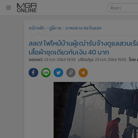
เลือกเครื่องมือท
•
หน้าหลัก
หน้าหลัก
ภูมิภาค
ภาคกลาง-ตะวันออก
ค้นหา
•
ทันเหตุการณ์
Google
•
ภาคใต้
สลด! ไฟไหม้บ้านผู้เฒ่ารับจ้างดูแลสวนเ
•
ภูมิภาค
MGR Onl
เสื้อผ้าชุดเดียวกับเงิน 40 บาท
•
Online Section
เผยแพร่:
23 ต.ค. 2564 19:55
ปรับปรุง:
23 ต.ค. 2564 19:55
โดย: 
ค้นหาขั
•
บันเทิง
•
ผู้จัดการรายวัน
•
คอลัมนิสต์
•
ละคร
•
CbizReview
•
Cyber BIZ
•
ผู้จัดกวน
•
Good health & Well-being
•
Green Innovation & SD