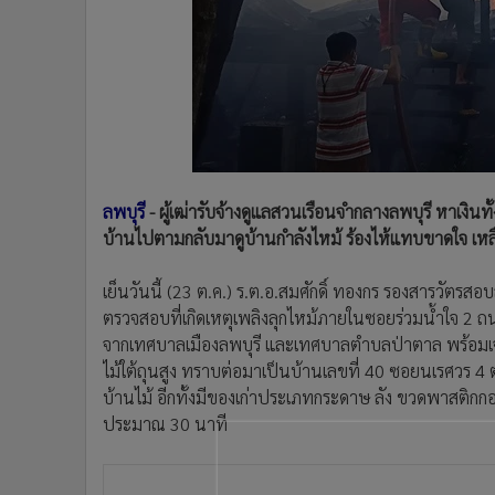
•
Management & HR
•
MGR Live
•
Infographic
•
การเมือง
•
ท่องเที่ยว
•
กีฬา
•
ต่างประเทศ
ลพบุรี
- ผู้เฒ่ารับจ้างดูแลสวนเรือนจำกลางลพบุรี หาเงินทั
•
Special Scoop
บ้านไปตามกลับมาดูบ้านกำลังไหม้ ร้องไห้แทบขาดใจ เหลือ
•
เศรษฐกิจ-ธุรกิจ
•
จีน
เย็นวันนี้ (23 ต.ค.) ร.ต.อ.สมศักดิ์ ทองกร รองสารวัตรส
•
ชุมชน-คุณภาพชีวิต
ตรวจสอบที่เกิดเหตุเพลิงลุกไหม้ภายในซอยร่วมน้ำใจ 2 ถ
•
อาชญากรรม
จากเทศบาลเมืองลพบุรี และเทศบาลตำบลป่าตาล พร้อมเจ้าห
•
Motoring
ไม้ใต้ถุนสูง ทราบต่อมาเป็นบ้านเลขที่ 40 ซอยนเรศวร 4 ต
•
เกม
บ้านไม้ อีกทั้งมีของเก่าประเภทกระดาษ ลัง ขวดพาสติกกองอยู
•
วิทยาศาสตร์
ประมาณ 30 นาที
•
SMEs
•
หุ้น