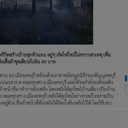
้งชีวิตสร้างบ้านซุกหัวนอน อยู่ๆ เกิดไฟไหม้ไม่ทราบสาเหตุ เพื่อ
เสื้อผ้าชุดเดียวกับเงิน 40 บาท
อบสวน สภ.เมืองลพบุรี พร้อมด้วยอาสาสมัครมูลนิธิร่วมกตัญญูลพบุรี
นนนเรศวร ต.ทะเลชุบศร อ.เมืองลพบุรี และได้ขอกำลังรถดับเพลิง
น้าที่มาทำการดับเพลิง โดยเพลิงได้ลุกไหม้บ้านเดียว เป็นบ้าน
.ทะเลชุบศร อ.เมืองลพบุรี เพลิงได้ลุกไหม้อย่างรวดเร็วเพราะเป็น
่ด้วย ซึ่งเจ้าหน้าที่ดับเพลิงได้ฉีดน้ำดับเพลิงไว้ได้ โดยใช้เวลา