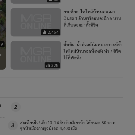
ยายช็อก! ไฟไหม้บ้านวอด เผา
เงินสด 1 ล้านพร้อมทองอีก 5 บาท
ที่เก็บออมมาทั้งชีวิต
2,454
59
ซ้ำเติม! น้ำท่วมยังไม่พอ เคราะห์ซ้ำ
ไฟไหม้บ้านวอดทั้งหลัง ทำ 7 ชีวิต
ง
ไร้ที่พักพิง
328
MGR Onli
ง
MGR Online 
2
เสนอ ประสบก
เว็บไซต์ แ
ท
สิ้น “สีดอทองม้วน” ช้างป่าวัย 50 ปี หลังทีมสัตวแพทย์ดูแล
นโยบายสิทธ
4
รักษาต่อเนื่อง เบื้องต้นพบปอดติดเชื้อ-แผลกดทับหลาย