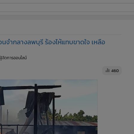
ี่ใช้
รือนจำกลางลพบุรี ร้องไห้แทบขาดใจ เหลือ
ine
ผู้จัดการออนไลน์
้นสูง
460