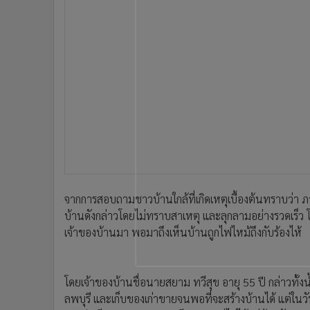
•
อินโดจีน
•
กองทุนรวม
•
Celeb Online
•
Factcheck
•
ญี่ปุ่น
•
News1
•
Gotomanager
จากการสอบถามชาวบ้านใกล้ที่เกิดเหตุเบื้องต้นทราบว่า ภ
บ้านดังกล่าวโดยไม่ทราบสาเหตุ และลุกลามอย่างรวดเร็ว โ
เจ้าของบ้านมา พอมาถึงเห็นบ้านถูกไฟไหม้ถึงกับร้องไห้
โดยเจ้าของบ้านชื่อนายสยาม ทวีสุข อายุ 55 ปี กล่าวทั้
ลพบุรี และเก็บของเก่าขายจนพอที่จะสร้างบ้านได้ แต่ในวันน