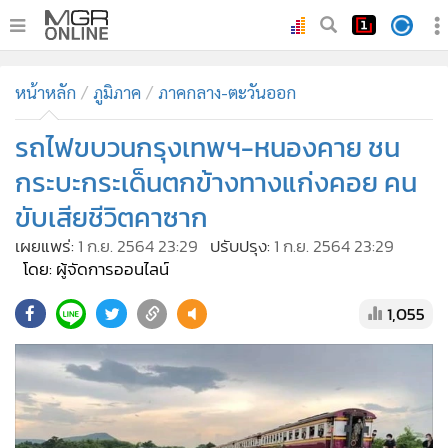
•
หน้าหลัก
หน้าหลัก
ภูมิภาค
ภาคกลาง-ตะวันออก
•
ทันเหตุการณ์
•
รถไฟขบวนกรุงเทพฯ-หนองคาย ชน
ภาคใต้
•
ภูมิภาค
กระบะกระเด็นตกข้างทางแก่งคอย คน
•
Online Section
ขับเสียชีวิตคาซาก
•
บันเทิง
เผยแพร่:
1 ก.ย. 2564 23:29
ปรับปรุง:
1 ก.ย. 2564 23:29
•
ผู้จัดการรายวัน
โดย: ผู้จัดการออนไลน์
•
คอลัมนิสต์
1,055
•
ละคร
•
CbizReview
•
Cyber BIZ
•
ผู้จัดกวน