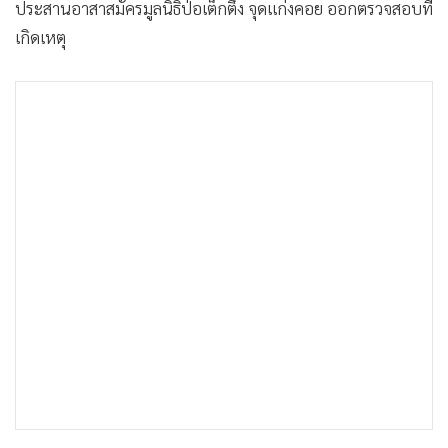
ประสานอาสาสมัครมูลนิธิป่อเต็กตึ๊ง จุดแก่งคอย ออกตรวจสอบที่
•
เกม
เกิดเหตุ
•
วิทยาศาสตร์
•
SMEs
•
หุ้น
•
อินโดจีน
•
กองทุนรวม
•
Celeb Online
•
Factcheck
•
ญี่ปุ่น
•
News1
•
Gotomanager