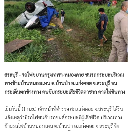
•
Good health & Well-being
•
Green Innovation & SD
•
Management & HR
•
MGR Live
•
Infographic
•
การเมือง
•
ท่องเที่ยว
•
กีฬา
•
ต่างประเทศ
สระบุรี - รถไฟขบวนกรุงเทพฯ-หนองคาย
ชนรถกระบะบริเวณ
•
Special Scoop
ทางข้ามบ้านหนองแหน ต.บ้านป่า อ.แก่งคอย จ.สระบุรี จน
•
เศรษฐกิจ-ธุรกิจ
กระเด็นตกข้างทาง คนขับกระบะเสียชีวิตคาซาก คาดไม่ชินทาง
•
จีน
เย็นวันนี้ (1 ก.ย.) เจ้าหน้าที่ตำรวจ สภ.แก่งคอย จ.สระบุรี ได้รับ
•
ชุมชน-คุณภาพชีวิต
แจ้งเหตุว่ามีรถไฟชนกับรถยนต์กระบะมีผู้เสียชีวิต บริเวณทาง
•
อาชญากรรม
ข้ามรถไฟบ้านหนองแหน ต.บ้านป่า อ.แก่งคอย จ.สระบุรี จึง
•
Motoring