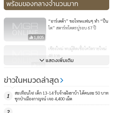
พร้อมของกลางจำนวนมาก
“อาร์เตต้า” ขอโทษแฟนๆ ทำ “ปืน
โต” สตาร์ทโคตรบู่รอบ 67 ปี
1,805
เชียงใหม่ พบผู้ติดเชื้อโควิดรายใหม่
48 ราย
แสดงเพิ่มเติม
127
สาวเพชรบูรณ์เผยนาทีเห็นกระบะ
ข่าวในหมวดล่าสุด
ท้านรก ฝ่าเส้นทึบ-แช่ขวาลงน้ำ
หนาวยาวหลายกิโลเมตร
5,618
สะเทือนใจ! เด็ก 13-14 รับจ้างฝังยาบ้า ได้คนละ 50 บาท
1
ซุกป่าเมืองกาญจน์ เจอ 4,400 เม็ด
2