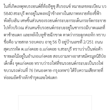
ในที่เกิดเหตุพบรถยนต์ยี่ห้ออีซูซุ สีบรอนซ์ หมายเลขทะเบียน บว
5840 สระบุรี ตกอยู่ในพงหญ้าข้างทางในสภาพหงายท้องชี้ฟ้า
พังยับเยิน เศษชิ้นส่วนของรถยนต์กระบะกระเด็นกระจัดกระจาย
ไปทั่วบริเวณ ส่วนคนขับรถยนต์กระบะอยู่ในซากรถมีบาดแผลที่
ตาซ้ายแตก และหลังใบหูซ้ายฉีกขาด คาดว่ากระดูกคอหัก ทราบ
ชื่อคือ นายสกล รอบคอบ อายุ 56 ปี อยู่บ้านเลขที่ 2/251 ถนน
สุดบรรทัด ต.แก่งคอย อ.แก่งคอย จ.สระบุรี ทราบว่าเป็นพ่อค้า
ขายผลไม้อยู่ในอำเภอแก่งคอย สอบถามทางอาสาสมัครมูลนิธิป่อ
เต็กตึ๊ง จุดแก่งคอย ทราบว่ารถไฟที่ชนรถยนต์กระบะเป็นรถไฟ
ขบวนรถด่วนที่ 76 (หนองคาย-กรุงเทพฯ) ได้รับความเสียหายที่
ท่อลมอัดข้างหักชำรุดและไฟแตก