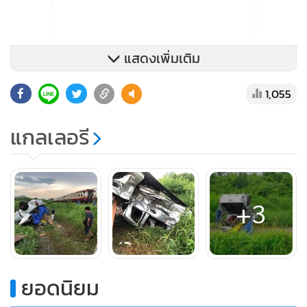
แสดงเพิ่มเติม
จากการสอบถามทางญาติของผู้เสียชีวิตบอกว่า ผู้เสียชีวิตได้ขับ
1,055
รถออกจากบ้านจะไปรับเพื่อนที่โรงไฟฟ้าแก่งคอย 2 (หนอง
แกลเลอรี
แหน) ทางด้านนายโชค สิงห์ทอง อายุ 58 ปี ชาวบ้านที่อยู่ใกล้กับ
ที่เกิดเหตุ กล่าวว่า เหตุที่เกิดขึ้นสาเหตุน่าจะเกิดจากคนขับไม่คุ้น
ชินพื้นที่ เพราะถ้าเป็นคนในพื้นที่จะรู้เวลามีรถไฟมาและรถไฟ
จะเปิดหวูดสัญญาณตลอดเวลา อยากฝากเตือนผู้ใช้รถก่อนที่จะ
+3
ข้ามต้องดูให้รอบคอบ ทั้งนี้ เจ้าหน้าที่ตำรวจ สภ.แก่งคอย จะได้
สอบสวนหาสาเหตุการเกิดอุบัติเหตุรายนี้ต่อไป
ยอดนิยม