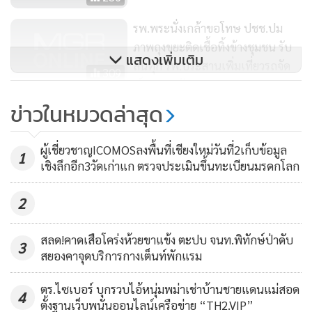
รพ.พระนั่งเกล้าขอโทษ ปชช.ปม
ภาพถุงขยะติดเชื้อทิ้งข้างชุมชน รับ
แสดงเพิ่มเติม
ล้นทุก รพ.ประสานเพิ่มเที่ยวรถจัด
309
เก็บทุก 2 วัน
นายวาทิต ปัญญาคม นายอำเภอเมืองลำปาง เปิดเผยว่า ได้รับ
ข่าวในหมวดล่าสุด
เชียงใหม่เผยโควิด-19 คลัสเตอร์
การร้องเรียนและทราบเบาะแสว่ามีการลักลอบนำขยะนอกพื้นที่
“น้ำพุร้อนสันกำแพง” ยังน่าห่วง
มาทิ้งในบ่อขยะของลุงแก้ว กำลังเจ้าหน้าที่จึงได้เฝ้าติดตาม พบ
ผู้เชี่ยวชาญICOMOSลงพื้นที่เชียงใหม่วันที่2เก็บข้อมูล
ลามไม่หยุดสะสมแล้ว 32 ราย
รถบรรทุกคันดังกล่าวขับมาตามถนน ก่อนที่จะเลี้ยวเข้าในที่ดิน
1
303
เชิงลึกอีก3วัดเก่าแก ตรวจประเมินขึ้นทะเบียนมรดกโลก
ของลุงแก้วจริง จึงได้ขับรถไล่ติดตาม แสดงตัวเป็นเจ้าหน้าที่ขอ
ตรวจสอบใบอนุญาตในการขนย้ายขยะ
2
จากนี้ก็จะประสานเจ้าหน้าที่ตำรวจ สภ.ทุ่งฝาย เจ้าหน้าที่ด้านสิ่ง
สลด!คาดเสือโคร่งห้วยขาแข้ง ตะปบ จนท.พิทักษ์ป่าดับ
3
สยองคาจุดบริการกางเต็นท์พักแรม
แวดล้อมจังหวัดลำปางร่วมเข้าตรวจสอบ แต่เบื้องต้นเจ้าหน้าที่ได้
นำรถบรรทุกขยะไปเก็บรักษาไว้ที่ สภ.ทุ่งฝาย เพื่อที่จะได้ทำการ
ตร.ไซเบอร์ บุกรวบไอ้หนุ่มพม่าเช่าบ้านชายแดนแม่สอด
4
สอบสวน และแจ้งข้อกล่าวหาทั้งคนขับรถบรรทุกขยะ และลุง
ตั้งฐานเว็บพนันออนไลน์เครือข่าย “TH2.VIP”