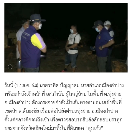
วันนี้ (17 ส.ค. 64) นายวาทิต ปัญญาคม นายอำเภอเมืองลำปาง
พร้อมกำลังเจ้าหน้าที่ อส.กำนัน ผู้ใหญ่บ้าน ในพื้นที่ ต.ทุ่งฝาย
อ.เมืองลำปาง ต้องกระจายกำลังเฝ้าเส้นทางตามถนนเข้าพื้นที่
เขตป่า ต.ต้นธงชัย เชื่อมต่อไปยังตำบลทุ่งฝาย อ.เมืองลำปาง
ตั้งแต่กลางดึกจนถึงเช้า เพื่อตรวจสอบรถสิบล้อลักลอบบรรทุก
ขยะจากจังหวัดเชียงใหม่มาทิ้งในที่ดินของ “ลุงแก้ว”