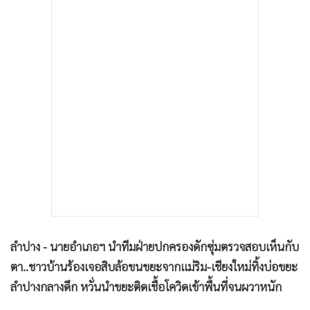
•
เกม
•
วิทยาศาสตร์
•
SMEs
•
หุ้น
•
อินโดจีน
•
กองทุนรวม
•
Celeb Online
•
Factcheck
•
ญี่ปุ่น
•
News1
•
Gotomanager
ลำปาง - นายอำเภอฯ นำทีมฝ่ายปกครองดักซุ่มตรวจสอบเห็นกับ
ตา..ชาวบ้านร้องเจอสิบล้อขนขยะจากแม่ริม-เชียงใหม่ทิ้งบ่อขยะ
ลำปางกลางดึก หวั่นนำขยะติดเชื้อโควิดเข้าพื้นที่จนผวาหนัก