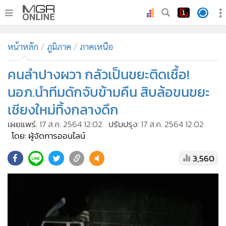
•
หน้าหลัก
หน้าหลัก
ภูมิภาค
ภาคเหนือ
•
ทันเหตุการณ์
•
คนลำปางผวา กลัวเป็นขยะติดเชื้อ!
ภาคใต้
•
ภูมิภาค
นอภ.นำทีมดักจับข้ามคืน สิบล้อขนขยะ
•
Online Section
เชียงใหม่ทิ้งกลางดึก
•
บันเทิง
เผยแพร่:
17 ส.ค. 2564 12:02
ปรับปรุง:
17 ส.ค. 2564 12:02
•
ผู้จัดการรายวัน
โดย: ผู้จัดการออนไลน์
•
คอลัมนิสต์
3,560
•
ละคร
•
CbizReview
•
Cyber BIZ
•
ผู้จัดกวน