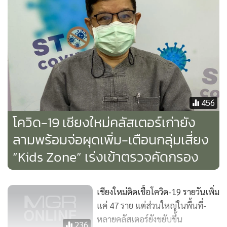
โดยได้บรรทุกขยะจากครัวเรือน ไม่ใช่ขยะติดเชื้อจากต้นทาง
อ.แม่ริม จ.เชียงใหม่ เวลาประมาณ 3 ทุ่ม ขับมาตามถนนสาย
เชียงใหม่-ลำปาง ผ่านด่านตรวจ สภ.ห้างฉัตร จ.ลำปาง เจ้าหน้าที่
ก็ไม่ได้ตรวจสอบแต่อย่างใด
ส่วนบริเวณที่ดินของ “ลุงแก้ว” เจ้าหน้าที่ยังพบรถแบ็กโฮจอดอยู่
456
2 คัน และจากการสอบถามลุงแก้ว หรือนายเอกสิทธิ์ วงอ๊อด อายุ
โควิด-19 เชียงใหม่คลัสเตอร์เก่ายัง
65 ปี ซึ่งอยู่ในพื้นที่ด้วย อ้างว่านานๆ ครั้งจะมีรถบรรทุกขยะมา
ทิ้งในพื้นที่ดินของตนเอง
ลามพร้อมจ่อผุดเพิ่ม-เตือนกลุ่มเสี่ยง
“Kids Zone” เร่งเข้าตรวจคัดกรอง
เชียงใหม่ติดเชื้อโควิด-19 รายวันเพิ่ม
แค่ 47 ราย แต่ส่วนใหญ่ในพื้นที่-
หลายคลัสเตอร์ยังขยับขึ้น
236