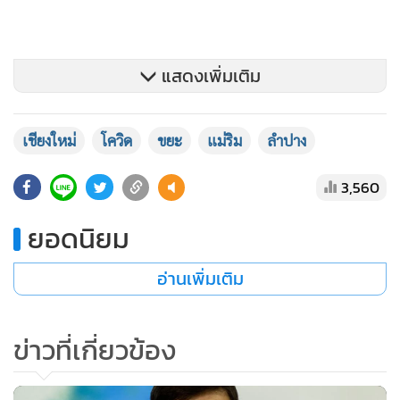
แสดงเพิ่มเติม
เชียงใหม่
โควิด
ขยะ
แม่ริม
ลำปาง
3,560
ยอดนิยม
คณะเจ้าหน้าที่จึงรีบแสดงตัวเข้าไปตรวจสอบทันที สอบถามคน
ขับทราบชื่อต่อมาคือ นายพรชัย อร่ามเรือง อายุ 55 ปี ชาว ต.สล
อ่านเพิ่มเติม
กบาตร อ.ขาณุวรลักษบุรี จ.กำแพงเพชร บอกว่า ได้บรรทุกขยะ
มาจากจังหวัดเชียงใหม่มาทิ้ง ได้ค่าจ้างขับเที่ยวละ 4,500 บาท
ข่าวที่เกี่ยวข้อง
รวมค่าน้ำมันรถด้วย แต่เพิ่งขนมาครั้งนี้เป็นครั้งที่ 2 เท่านั้น