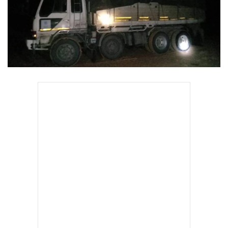
•
Good health & Well-being
•
Green Innovation & SD
•
Management & HR
•
MGR Live
•
Infographic
•
การเมือง
•
ท่องเที่ยว
•
กีฬา
•
ต่างประเทศ
•
Special Scoop
•
เศรษฐกิจ-ธุรกิจ
•
จีน
•
ชุมชน-คุณภาพชีวิต
•
อาชญากรรม
•
Motoring