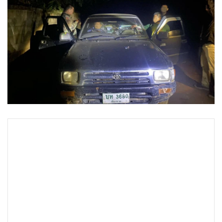
•
Good health & Well-being
•
Green Innovation & SD
•
Management & HR
•
MGR Live
•
Infographic
•
การเมือง
•
ท่องเที่ยว
•
กีฬา
•
ต่างประเทศ
•
Special Scoop
•
เศรษฐกิจ-ธุรกิจ
•
จีน
•
ชุมชน-คุณภาพชีวิต
•
อาชญากรรม
•
Motoring