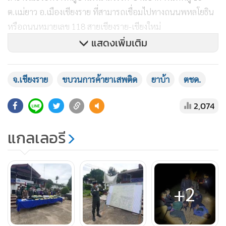
ต.แม่ยาว อ.เมืองเชียงราย ที่สามารถเชื่อมไปทางถนนพหลโยธิน
หรือถนนหมายเลข 118 สายเชียงราย-เชียงใหม่
แสดงเพิ่มเติม
จ.เชียงราย
ขบวนการค้ายาเสพติด
ยาบ้า
ตชด.
กระทั่ง 23.00 น.เศษที่ผ่านมา (29 ก.ค.) เจ้าหน้าที่พบรถยนต์
กระบะ ยี่ห้อโตโยต้า สีดำ หมายเลขทะเบียน บห 3680 เชียงราย
2,074
ผ่านมาจึงให้สัญญาณหยุดตรวจ พบชาย 2 คนในรถ ทราบภาย
หลังคือ “จะหา” เหมือนกันทั้งคู่ โดยบรรทุกกระสอบฟางมาเป็น
แกลเลอรี
จำนวนมากทั้งด้านหน้าและหลัง จึงขอตรวจสอบกระทั่งพบยาบ้า
บรรจุอยู่ 13 กระสอบ กระสอบละ 130 ห่อ ห่อละ 10,000 เม็ด
รวมทั้งหมด 1,300,000 เม็ด จึงได้จับกุมตัวทั้งคู่ไว้ และในตัวนาย
+2
จะหา จะแฮลา ยังพบอาวุธปืนและเครื่องกระสุนดังกล่าวอีกด้วย