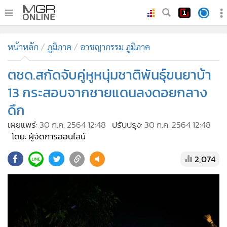
•
หน้าหลัก
หน้าหลัก
ภูมิภาค
อาชญากรรม ภูมิภาค
•
ทันเหตุการณ์
•
ตชด.สกัดจับคู่หูหนุ่มชาติพันธุ์ขนยาบ้า
ภาคใต้
•
ภูมิภาค
13 กระสอบจากชายแดนลงดอยกลาง
•
Online Section
ดึก
•
บันเทิง
เผยแพร่:
30 ก.ค. 2564 12:48
ปรับปรุง:
30 ก.ค. 2564 12:48
•
ผู้จัดการรายวัน
โดย: ผู้จัดการออนไลน์
•
คอลัมนิสต์
2,074
•
ละคร
•
CbizReview
•
Cyber BIZ
•
ผู้จัดกวน