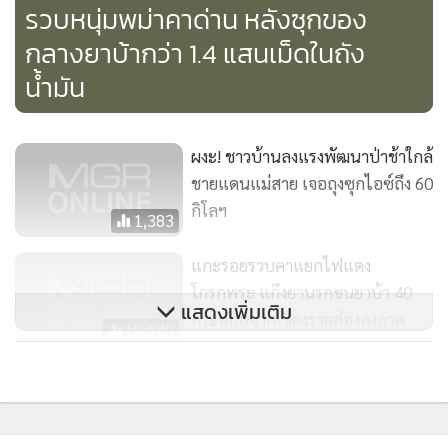
รวบหนุ่มพม่าคาด่าน หลังซุกของ
คดีนายจะหา จะแฮลา ฐานมีอาวุธปืนและเครื่องกระสุนปืนไว้ใน
กลางยาบ้ากว่า 1.4 แสนเม็ดในถัง
ครอบครองโดยไม่ได้รับอนุญาตจากนายทะเบียน และพาอาวุธ
น้ำมัน
ปืนไปในเมือง หมู่บ้าน ทางสาธารณะโดยไม่ได้รับอนุญาต จาก
นั้นนำตัวพร้อมของกลางส่งพนักงานสอบสวนดำเนินคดีตาม
กฎหมายต่อไป
ผงะ! ชาวบ้านลงแรงพัฒนาป่าช้าใกล้
ชายแดนแม่สาย เจอถุงซุกไอซ์ถึง 60
นายประจญกล่าวว่า เชียงรายมีแนวทางทำงานร่วมระหว่าง
กิโลฯ
1,383
พลเรือน ตำรวจ และทหาร โดยฝ่ายทหารดูแลพื้นที่ชายแดน
ตำรวจดูแลพื้นที่ชั้นในเข้ามา ส่วนฝ่ายปกครองจะดูแลทุกตำบล
แกะรอยรวบคาแยกไฟแดง
และหมู่บ้าน ซึ่งได้มีการตั้งชุดรักษาความปลอดภัยหมู่บ้าน
โกรกพระ แก๊งยานรกขนยาบ้า 40
แสดงเพิ่มเติม
(ชรบ.) เพื่อคอยตั้งเวรยามสกัดกั้นหมู่บ้านละ 15-25 คน เพราะ
กระสอบจากเชียงรายล่องลงภาค
15,645
จะให้เจ้าหน้าที่ดูแลฝ่ายเดียวคงไม่ได้เนื่องจากชายแดน
กลาง
จ.เชียงรายมีระยะทางไกลร่วม 300 กิโลเมตร ทั้งนี้ จะมีการ
รวบหนุ่มพบพระ หลงกลขนยาบ้า
ทบทวนการปฏิบัติงานของ ชรบ.ในพื้นที่ชายแดน 7 อำเภอ คือ
100,000 เม็ดขายสาย จนท.
แม่จัน แม่ฟ้าหลวง แม่สาย เชียงแสน เชียงของ เวียงแก่น และเทิง