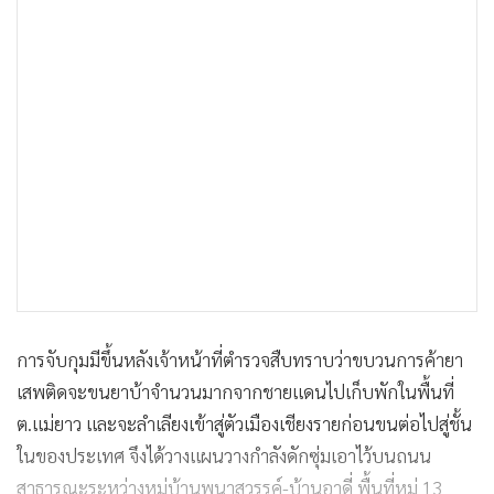
การจับกุมมีขึ้นหลังเจ้าหน้าที่ตำรวจสืบทราบว่าขบวนการค้ายา
เสพติดจะขนยาบ้าจำนวนมากจากชายแดนไปเก็บพักในพื้นที่
ต.แม่ยาว และจะลำเลียงเข้าสู่ตัวเมืองเชียงรายก่อนขนต่อไปสู่ชั้น
ในของประเทศ จึงได้วางแผนวางกำลังดักซุ่มเอาไว้บนถนน
สาธารณะระหว่างหมู่บ้านพนาสวรรค์-บ้านอาดี่ พื้นที่หมู่ 13