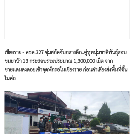
•
เกม
•
วิทยาศาสตร์
•
SMEs
•
หุ้น
•
อินโดจีน
•
กองทุนรวม
เชียงราย - ตชด.327 ซุ่มสกัดจับกลางดึก..คู่หูหนุ่มชาติพันธุ์ลอบ
ขนยาบ้า 13 กระสอบรวมประมาณ 1,300,000 เม็ด จาก
•
Celeb Online
ชายแดนลงดอยเข้าจุดพักรอในเชียงราย ก่อนลำเลียงส่งพื้นที่ชั้น
•
Factcheck
ในต่อ
•
ญี่ปุ่น
•
News1
•
Gotomanager