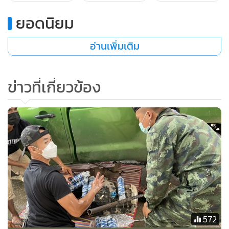
ยอดนิยม
อ่านเพิ่มเติม
ข่าวที่เกี่ยวข้อง
สอบสวนเบื้องต้นให้การรับสารภาพว่าได้รับจ้างลำเลียงยาเสพติด
มาจากบ้านอาเกอะบนเพื่อจะนำไปส่งที่สะพานข้ามแม่น้ำกก
พื้นที่บ้านกะเหรี่ยงรวมมิตร ต.แม่ยาว แลกกับเงินจำนวน 20,000
บาท เจ้าหน้าที่จึงตั้งข้อหาว่าร่วมกันมียาเสพติดให้โทษประเภท 1
572
(ยาบ้า) ไว้ในครอบครองเพื่อจำหน่ายโดยผิดกฎหมาย และดำเนิน