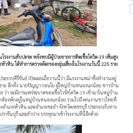
รงงานสับปะรด หลังพบมีผู้ป่วยจากการติดเชื้อโควิด-19 เพิ่มสูง
อหัวหิน ได้ทำการตรวจคัดกรองกลุ่มเสี่ยงในโรงงานวันนี้ 225 ราย
วบคีรีขันธ์ เปิดเผยเมื่อวานนี้ว่า มีแรงงานพม่าซึ่งทำงานอยู่
9 ราย อีกทั้ง นายปัญญา กอนใย ผู้ใหญ่บ้านหนองนกน้อย ชาวบ้าน
ล ว่า จะมีการแพร่ระบาดของเชื้อไวรัสโควิด-19 เข้ามาในหมู่บ้าน
เช่าห้องพักอยู่ในหมู่บ้านหนองนกน้อย รวมไปถึงคนงานชาวไทยที่
ของอำเภอหัวหิน และอำเภอชะอำ จังหวัดเพชรบุรี ประกอบกับทาง
ปราจีนบุรี และลำปาง บรรทุกมาเข้าโรงงานที่นี่อีกด้วย