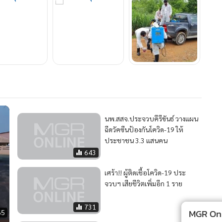
นพ.สสจ.ประจวบคีรีขันธ์ วางแผน
ฉีดวัคซีนป้องกันโควิด-19 ให้
ประชาชน 3.3 แสนคน
643
เศร้า!! ผู้ติดเชื้อโควิด-19 ประ
จวบฯ เสียชีวิตเพิ่มอีก 1 ราย
731
MGR Onli
65