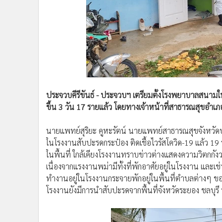
•
Management & HR
•
MGR Live
•
Infographic
•
การเมือง
•
ท่องเที่ยว
•
กีฬา
•
ต่างประเทศ
ประจวบคีรีขันธ์ - ประจวบฯ เตรียมตั้งโรงพยาบาลสนามในโ
•
Special Scoop
ขึ้น 3 วัน 17 รายแล้ว โดยทางเจ้าหน้าที่สาธารณสุขอำเภ
•
เศรษฐกิจ-ธุรกิจ
•
จีน
นายแพทย์สุริยะ คูหะรัตน์ นายแพทย์สาธารณสุขจังหวัดประจ
•
ชุมชน-คุณภาพชีวิต
ในโรงงานสับปะรดกระป๋อง ติดเชื้อไวรัสโควิด-19 แล้ว 1
•
อาชญากรรม
ในพื้นที่ ใกล้เคียงโรงงานทราบข่าวต่างแสดงความวิตกกังว
•
Motoring
เนื่องจากแรงงานพม่ามีทั้งที่พักอาศัยอยู่ในโรงงาน และ
•
เกม
ทำงานอยู่ในโรงงานกระจายพักอยู่ในพื้นที่ตำบลต่างๆ 
•
วิทยาศาสตร์
โรงงานยังมีการนำสับปะรดจากพื้นที่จังหวัดระยอง ชลบุรี 
•
SMEs
•
หุ้น