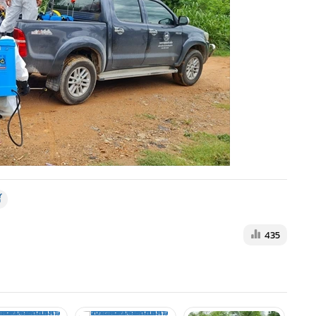
์
435