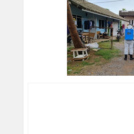
•
อินโดจีน
•
กองทุนรวม
•
Celeb Online
•
Factcheck
•
ญี่ปุ่น
•
News1
•
Gotomanager