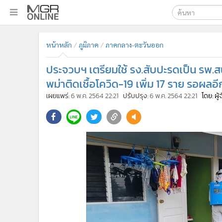
เลือกเครื่องมือท
•
หน้าหลัก
หน้าหลัก
ภูมิภาค
ภาคกลาง-ตะวันออก
ค้นหา
•
ทันเหตุการณ์
Google
•
ภาคใต้
ประจวบฯ เตรียมใช้ รง.สับปะรดเป็น รพ.ส
•
ภูมิภาค
MGR Onl
พม่าติดเชื้อโควิด-19 เพิ่ม 17 ราย รอผลอ
•
Online Section
เผยแพร่:
6 พ.ค. 2564 22:21
ปรับปรุง:
6 พ.ค. 2564 22:21
โดย: ผู
ค้นหาขั
•
บันเทิง
•
ผู้จัดการรายวัน
•
คอลัมนิสต์
•
ละคร
•
CbizReview
•
Cyber BIZ
•
ผู้จัดกวน
•
Good health & Well-being
•
Green Innovation & SD