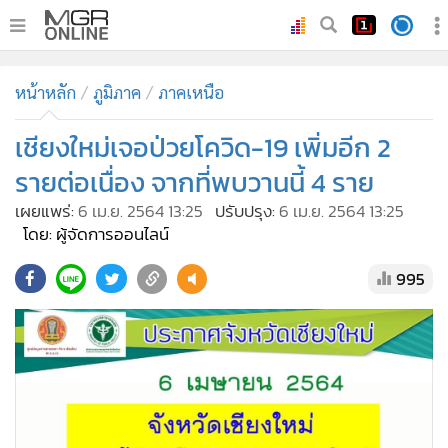
•
หน้าหลัก
หน้าหลัก
ภูมิภาค
ภาคเหนือ
•
ทันเหตุการณ์
•
เชียงใหม่เจอป่วยโควิด-19 เพิ่มอีก 2
ภาคใต้
•
ภูมิภาค
รายต่อเนื่อง จากที่พบวานนี้ 4 ราย
•
Online Section
เผยแพร่:
6 เม.ย. 2564 13:25
ปรับปรุง:
6 เม.ย. 2564 13:25
•
บันเทิง
โดย: ผู้จัดการออนไลน์
•
ผู้จัดการรายวัน
995
•
คอลัมนิสต์
•
ละคร
•
CbizReview
•
Cyber BIZ
•
ผู้จัดกวน