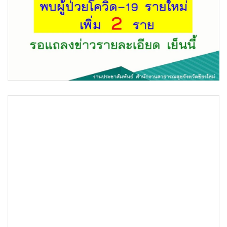
•
Good health & Well-being
•
Green Innovation & SD
•
Management & HR
•
MGR Live
•
Infographic
•
การเมือง
•
ท่องเที่ยว
•
กีฬา
•
ต่างประเทศ
•
Special Scoop
•
เศรษฐกิจ-ธุรกิจ
•
จีน
•
ชุมชน-คุณภาพชีวิต
•
อาชญากรรม
•
Motoring