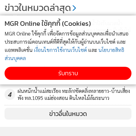
6 วัดคงคา 30 มี.ค.ไปตรวจโควิด หลัง
ข่าวในหมวดล่าสุด
พบผู้ติดเชื้อร่วมงาน
441
MGR Online ใช้คุกกี้ (Cookies)
ชลประทานเชียงใหม่ระดมบริหารแม่น้ำปิงรับมวลน้ำ
1
ก้อนใหญ่หลังฝนหนัก-มั่นใจพื้นที่ ศก.ปลอดภัย ยืนยันไม่
MGR Online ใช้คุกกี้ เพื่อจัดการข้อมูลส่วนบุคคลเพื่อนำเสนอ
ล้นตลิ่ง
ประสบการณ์คอนเทนต์ที่ดีที่สุดให้กับผู้อ่านบนเว็บไซต์ และ
แอพพลิเคชั่น
เงื่อนไขการใช้งานเว็บไซต์
และ
นโยบายสิทธิ
2
ส่วนบุคคล
ญาติลั่นเอาเรื่องถึงที่สุด!วัยรุ่นหญิงดอยหล่อ ออกอุบาย
3
รับทราบ
ชวนเด็ก 13 เที่ยว ก่อนรุมสกรัมยับ
ฝนหนักน้ำแม่สะเรียง ทะลัก!ซัดตลิ่งทลายยาว-บ้านเสี่ยง
4
พัง ทล.1095 แม่ฮ่องสอน ดินไหลไม้ล้มระนาว
ข่าวอื่นในหมวด