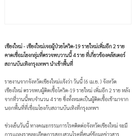
•
เกม
•
วิทยาศาสตร์
•
SMEs
•
หุ้น
•
อินโดจีน
เชียงใหม่ - เชียงใหม่เจอผู้ป่วยโควิด-19 รายใหม่เพิ่มอีก 2 ราย
•
กองทุนรวม
คาดเชื่อมโยงกลุ่มที่ตรวจพบวานนี้ 4 ราย ที่เกี่ยวข้องคลัสเตอร์
•
Celeb Online
สถานบันเทิงกรุงเทพฯ นำเข้าพื้นที่
•
Factcheck
•
ญี่ปุ่น
รายงานจากจังหวัดเชียงใหม่แจ้งว่า วันนี้ (6 เม.ย. ) จังหวัด
•
News1
เชียงใหม่ ตรวจพบผู้ติดเชื้อโควิด-19 รายใหม่ เพิ่มอีก 2 ราย หลัง
จากที่วานนี้พบจำนวน 4 ราย ซึ่งทั้งหมดเป็นผู้ติดเชื้อเข้ามาจาก
•
Gotomanager
นอกพื้นที่ที่เชื่อมโยงกับสถานบันเทิงที่กรุงเทพฯ
ช่วงเย็นวันนี้ ทางคณะกรรมการโรคติดต่อจังหวัดเชียงใหม่ จะมี
การแถลงรายละเอียดการสอบสวนโรคที่ศูนย์ข้อมูลข่าวสาร