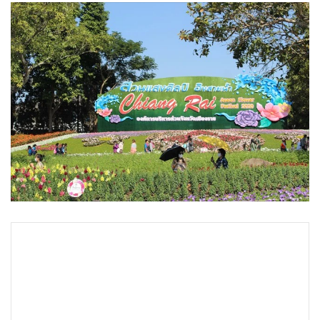
•
Good health & Well-being
•
Green Innovation & SD
•
Management & HR
•
MGR Live
•
Infographic
•
การเมือง
•
ท่องเที่ยว
•
กีฬา
•
ต่างประเทศ
•
Special Scoop
•
เศรษฐกิจ-ธุรกิจ
•
จีน
•
ชุมชน-คุณภาพชีวิต
•
อาชญากรรม
•
Motoring