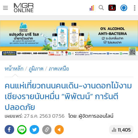
•
หน้าหลัก
•
ทันเหตุการณ์
•
ภาคใต้
•
ภูมิภาค
•
Online Section
หน้าหลัก
ภูมิภาค
ภาคเหนือ
•
บันเทิง
•
ผู้จัดการรายวัน
คนแห่เที่ยวถนนคนเดิน-งานดอกไม้งาม
•
คอลัมนิสต์
เชียงรายนับหมื่น “พิพัฒน์” การันตี
•
ละคร
ปลอดภัย
•
CbizReview
เผยแพร่:
27 ธ.ค. 2563 07:56
โดย: ผู้จัดการออนไลน์
•
Cyber BIZ
•
ผู้จัดกวน
11,405