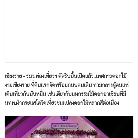
•
เกม
•
วิทยาศาสตร์
•
SMEs
•
หุ้น
•
อินโดจีน
•
กองทุนรวม
•
Celeb Online
•
Factcheck
เชียงราย - รมว.ท่องเที่ยวฯ ตัดริบบิ้นเปิดแล้ว..เทศกาลดอกไม้
•
ญี่ปุ่น
งามเชียงราย ที่คืนแรกจัดพร้อมถนนคนเดิน ท่ามกลางผู้คนแห่
•
News1
เดินเที่ยวกันนับหมื่น เช่นเดียวกับมหกรรมไม้ดอกอาเซียนที่มี
•
Gotomanager
นทท.ฝ่ากระแสโควิดเที่ยวชมแปลงดอกไม้หลากสีต่อเนื่อง