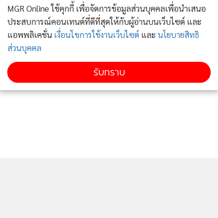
MGR Online ใช้คุกกี้ เพื่อจัดการข้อมูลส่วนบุคคลเพื่อนำเสนอ
ประสบการณ์คอนเทนต์ที่ดีที่สุดให้กับผู้อ่านบนเว็บไซต์ และ
แอพพลิเคชั่น
เงื่อนไขการใช้งานเว็บไซต์
และ
นโยบายสิทธิ
ส่วนบุคคล
รับทราบ
อาจารย์เฉลิมชัย โฆษิตพิพัฒน์ ศิลปินแห่งชาติชาวเชียงราย ได้
พูดผ่านเฟซบุ๊กของลูกศิษย์ว่า เชียงรายมีความปลอดภัย เพราะ
คนที่ติดเชื้อก็มาจากสถานกักกันของรัฐและรักษาตัวอยู่ในโรง
พยาบาลไม่เกี่ยวกับภายนอก ขณะที่อากาศก็หนาวเย็นด้วย