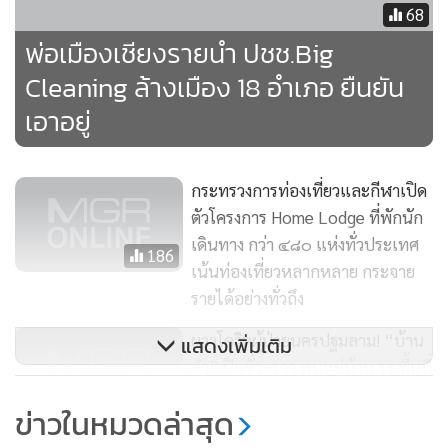
วิด-19 ซึ่งช่วงนั้นสถานการณ์ทุกด้านกระเพื่อมอย่างมาก แต่ต่อ
68
มาทางเจ้าหน้าที่ที่เกี่ยวข้องได้ดำเนินการจัดการปัญหาจน
พ่อเมืองเชียงรายนำ ปชช.Big
สามารถป้องกันการแพร่ระบาดในพื้นที่ได้เต็ม 100% เมื่อกลับ
Cleaning ล้างเมือง 18 อำเภอ ยืนยัน
มาครั้งที่ 2 นี้จึงไม่พบตัวเลขผู้ติดเชื้อในจังหวัดอีกเลย ดังนั้นจึงขอ
เอาอยู่
เชิญชวนประชาชนและนักท่องเที่ยวให้ไปเที่ยวเชียงรายในฤดู
หนาวและปีใหม่ 2564 เพราะเชียงรายปลอดภัยแล้ว
กระทรวงการท่องเที่ยวและกีฬาเปิด
ตัวโครงการ Home Lodge ที่พักนัก
เดินทาง กว่า ๔๘๐ แห่งทั่วประเทศ
186
เน้นท่องเที่ยวหลากหลาย กระจาย
รายได้อย่างทั่วถึง
ผวาโควิดผู้ป่วยนครปฐมลาม! “บ้าน
แสดงเพิ่มเติม
ดำ” ปิดชั่วคราว พบแม่บ้าน รร.พื้นที่
แม่สายเสี่ยงสูง
2,219
ข่าวในหมวดล่าสุด