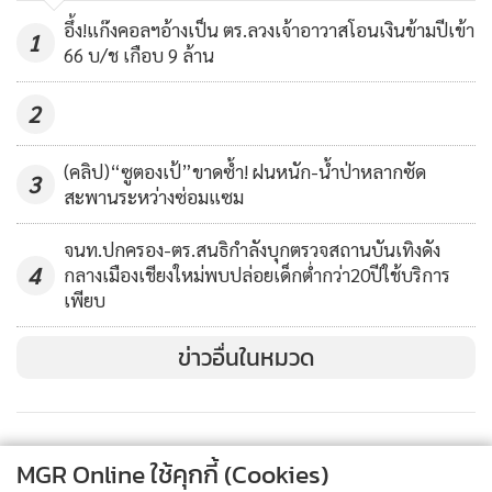
ตราดจัดงานมหกรรมสินค้าเกษตร
อึ้ง!แก๊งคอลฯอ้างเป็น ตร.ลวงเจ้าอาวาสโอนเงินข้ามปีเข้า
และอาหารปลอดภัย "ตลาดอิ่มใจ @
1
66 บ/ช เกือบ 9 ล้าน
ตราด" ครั้งที่ 1
562
“รู้สึกตื้นตันใจและตกใจไปพร้อมๆ กันว่าเชียงรายจัดงานดอกไม้
ได้ดีขนาดนี้เชียวหรือ ทั้งยังใช้งบประมาณไม่มากด้วย แต่กลับ
2
ทำให้ภาพลักษณ์ที่ออกมามีค่าเกินประมาณอย่างแท้จริง จึง
อยากให้จังหวัดอื่นๆ เอาเชียงรายเป็นต้นแบบคิดหาอัตลักษณ์
(คลิป)“ซูตองเป้”ขาดซ้ำ! ฝนหนัก-น้ำป่าหลากซัด
3
สะพานระหว่างซ่อมแซม
ของตัวเองมาจัดงานแบบนี้ ซึ่งเชื่อว่าแต่ละจังหวัดต้องมีของตัว
เองแน่นอน” นายพิพัฒน์กล่าว
จนท.ปกครอง-ตร.สนธิกำลังบุกตรวจสถานบันเทิงดัง
4
กลางเมืองเชียงใหม่พบปล่อยเด็กต่ำกว่า20ปีใช้บริการ
ขณะที่องค์การบริหารส่วนจังหวัด (อบจ.) เชียงรายก็ได้จัดงาน
เพียบ
มหกรรมไม้ดอกอาเซียนเชียงราย 2020 ขึ้นระหว่างวันที่ 25 ธ.ค.
ข่าวอื่นในหมวด
63-10 ม.ค. 64 ณ สวนไม้งามริมน้ำกก ต.ริมกก อ.เมืองเชียงราย
ซึ่งยังคงมีนักท่องเที่ยวจากทั้งกรุงเทพฯ จังหวัดต่างๆ และคน
เชียงรายเดินทางไปเที่ยวงานกันอย่างต่อเนื่อง
MGR Online ใช้คุกกี้ (Cookies)