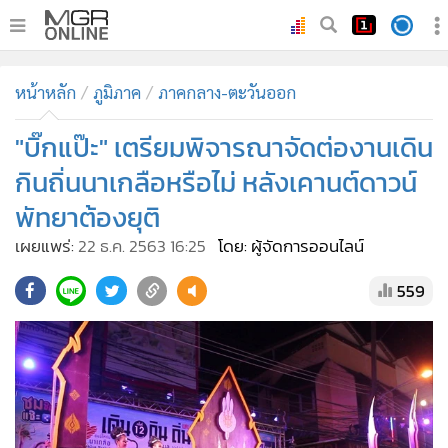
•
หน้าหลัก
หน้าหลัก
ภูมิภาค
ภาคกลาง-ตะวันออก
•
ทันเหตุการณ์
•
"บิ๊กแป๊ะ" เตรียมพิจารณาจัดต่องานเดิน
ภาคใต้
•
ภูมิภาค
กินถิ่นนาเกลือหรือไม่ หลังเคานต์ดาวน์
•
Online Section
พัทยาต้องยุติ
•
บันเทิง
เผยแพร่:
22 ธ.ค. 2563 16:25
โดย: ผู้จัดการออนไลน์
•
ผู้จัดการรายวัน
559
•
คอลัมนิสต์
•
ละคร
•
CbizReview
•
Cyber BIZ
•
ผู้จัดกวน