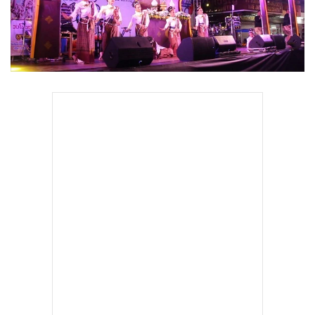
•
Good health & Well-being
•
Green Innovation & SD
•
Management & HR
•
MGR Live
•
Infographic
•
การเมือง
•
ท่องเที่ยว
•
กีฬา
•
ต่างประเทศ
•
Special Scoop
•
เศรษฐกิจ-ธุรกิจ
•
จีน
•
ชุมชน-คุณภาพชีวิต
•
อาชญากรรม
•
Motoring