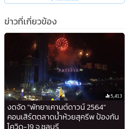
ส่วนการจัด “งานเดินกินถิ่นนาเกลือ” ที่เริ่มมาตั้งวันที่ 19 ธ.ค.63
และจะไปสิ้นสุดในวันที่ 7 ก.พ.64 เพื่อส่งเสริมและสนับสนุนให้
ข่าวที่เกี่ยวข้อง
ประชาชนและชุมชนได้มีส่วนร่วมในการอนุรักษ์และพัฒนา
แหล่งท่องเที่ยวในท้องถิ่นของตนเองผ่านกิจกรรมหลากหลายทั้ง
ชิม ชอป แชะ แชร์ ซึ่งจัดขึ้นที่บริเวณที่ทำการตำรวจชุมชนเขต
(ป้อมตำรวจนาเกลือ) ถึงสะพานยาวนาเกลือนั้น เมืองพัทยา จะ
พิจารณาอีกครั้งว่าจะต้องยกเลิกจัดงานหรือไม่ เนื่องจากพื้นที่ดัง
กล่าวเป็นที่พื้นที่ที่สามารถควบคุมจำนวนผู้เข้าร่วมงานได้
“ขณะนี้เมืองพัทยาอยู่ระหว่างการพิจารณาว่าจะมีการควบคุม
5,413
จำนวนนักท่องเที่ยวที่เข้าร่วมงาน รวมทั้งการเว้นระยะห่างในรูป
งดจัด "พัทยาเคานต์ดาวน์ 2564"
แบบใด ซึ่งในเบื้องต้น จะนำหลักของ ศบค.มาใช้อย่างเข้มงวด ซึ่ง
คอนเสิร์ตตลาดน้ำห้วยสุครีพ ป้องกัน
“งานเดินกินถิ่นนาเกลือ” เป็นอีกงานหนึ่งที่เมืองพัทยาให้ความ
โควิด-19 จ.ชลบุรี
สำคัญเป็นอย่างมาก”