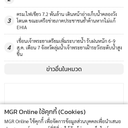
อุณหภูมิร่างกายของผู้ที่จะเข้าร่วมงานทุกช่องทาง
ครม.ไฟเขียว 7.2 พันล้าน เดินหน้าอ่างเก็บน้ำคลองวัง
รวมทั้งการจัดวางเจลจ้างมือ และกำหนดให้ทุกคนที่เข้าร่วมงาน
3
โตนด ขณะเครือข่ายภาคประชาชนย้ำค้านหากไม่แก้
ต้องสวมหน้ากากอนามัย หน้ากากผ้าตลอดเวลา และหลังจากนี้
EHIA
จะต้องเพิ่มมาตรการให้เข้มงวดมากยิ่งขึ้น
เขื่อนเจ้าพระยาเตรียมเพิ่มระบายน้ำ รับฝนหนัก 6-9
4
ส.ค. เตือน 7 จังหวัดลุ่มน้ำเจ้าพระยาเฝ้าระวังระดับน้ำสูง
อย่างไรก็ตามหาก สุดท้ายแล้ว เมืองพัทยา ไม่สามารถควบคุม
ขึ้น
จำนวนผู้เข้าร่วมงานหรือไม่สามารถปฏิบัติตามมาตรการของ
ข่าวอื่นในหมวด
สบค.ได้ ก็อาจจะต้องพิจารณายกเลิกการจัดงานเช่นเดียวกับกิจ
กรรมอื่นๆ เพราะต้องคำนึงถึงความปลอดภัยของประชาชนเป็น
หลัก
MGR Online ใช้คุกกี้ (Cookies)
MGR Online ใช้คุกกี้ เพื่อจัดการข้อมูลส่วนบุคคลเพื่อนำเสนอ