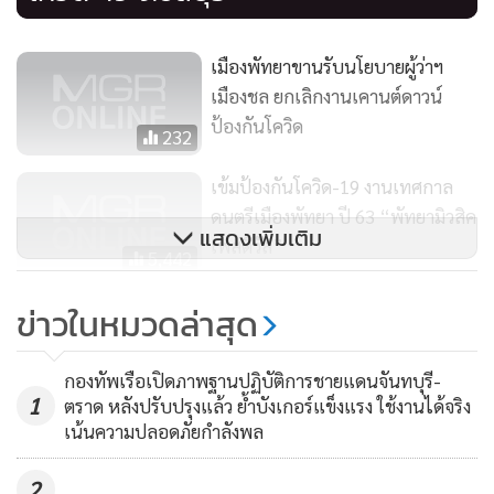
เมืองพัทยาขานรับนโยบายผู้ว่าฯ
เมืองชล ยกเลิกงานเคานต์ดาวน์
ป้องกันโควิด
232
เข้มป้องกันโควิด-19 งานเทศกาล
ดนตรีเมืองพัทยา ปี 63 “พัทยามิวสิค
แสดงเพิ่มเติม
เฟสติวัล”
5,442
ยกเลิกเคานต์ดาวน์พัทยา
ข่าวในหมวดล่าสุด
นายสนธยา ยังเผยถึงการจัดงานดังกล่าวในสัปดาห์แรกว่า มี
779
กองทัพเรือเปิดภาพฐานปฏิบัติการชายแดนจันทบุรี-
1
ประชาชนและนักท่องเที่ยวเดินทางเข้าร่วมงานเป็นจำนวนมาก
ตราด หลังปรับปรุงแล้ว ย้ำบังเกอร์แข็งแรง ใช้งานได้จริง
เน้นความปลอดภัยกำลังพล
ซึ่งเมืองพัทยา ได้เสริมมาตรการในการป้องกันการแพร่ระบาด
ของโควิด-19 อย่างเข้มข้น ไม่ว่าจะเป็นการตั้งจุดตรวจวัด
2