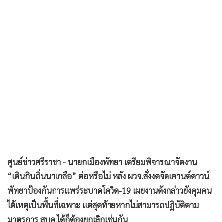
•
เกม
•
วิทยาศาสตร์
•
SMEs
•
หุ้น
•
อินโดจีน
•
กองทุนรวม
•
Celeb Online
•
Factcheck
•
ญี่ปุ่น
•
News1
ศูนย์ข่าวศรีราชา - นายกเมืองพัทยา เตรียมพิจารณาจัดงาน
•
Gotomanager
“เดินกินถิ่นนาเกลือ” ต่อหรือไม่ หลัง ผวจ.สั่งงดจัดเคานต์ดาวน์
พัทยาป้องกันการแพร่ระบาดโควิด-19 เผยงานดังกล่าวยังคุมคน
ได้เหตุเป็นพื้นที่เฉพาะ แต่สุดท้ายหากไม่สามารถปฏิบัติตาม
มาตรการ สบค.ได้ก็ต้องยกเลิกเช่นกัน