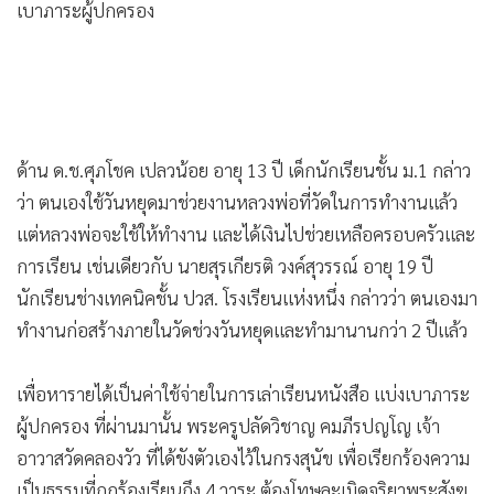
เบาภาระผู้ปกครอง
ด้าน ด.ช.ศุภโชค เปลวน้อย อายุ 13 ปี เด็กนักเรียนชั้น ม.1 กล่าว
ว่า ตนเองใช้วันหยุดมาช่วยงานหลวงพ่อที่วัดในการทำงานแล้ว
แต่หลวงพ่อจะใช้ให้ทำงาน และได้เงินไปช่วยเหลือครอบครัวและ
การเรียน เช่นเดียวกับ นายสุรเกียรติ วงค์สุวรรณ์ อายุ 19 ปี
นักเรียนช่างเทคนิคชั้น ปวส. โรงเรียนแห่งหนึ่ง กล่าวว่า ตนเองมา
ทำงานก่อสร้างภายในวัดช่วงวันหยุดและทำมานานกว่า 2 ปีแล้ว
เพื่อหารายได้เป็นค่าใช้จ่ายในการเล่าเรียนหนังสือ แบ่งเบาภาระ
ผู้ปกครอง ที่ผ่านมานั้น พระครูปลัดวิชาญ คมภีรปญโญ เจ้า
อาวาสวัดคลองวัว ที่ได้ขังตัวเองไว้ในกรงสุนัข เพื่อเรียกร้องความ
เป็นธรรมที่ถูกร้องเรียนถึง 4 วาระ ต้องโทษละเมิดจริยาพระสังฆ