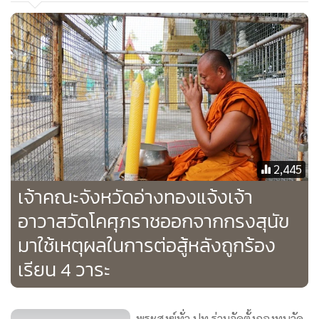
2,445
เจ้าคณะจังหวัดอ่างทองแจ้งเจ้า
อาวาสวัดโคศุภราชออกจากกรงสุนัข
มาใช้เหตุผลในการต่อสู้หลังถูกร้อง
เรียน 4 วาระ
พระสงฆ์ทั่ว ปท.ร่วมจัดตั้งกองทุนวัด