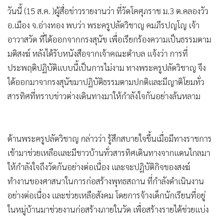
•
เกม
วันนี้ (15 ส.ค. )ผู้สื่อข่าวรายงานว่า ที่วัดโคศุภราช ม.3 ต.คลองวัว
•
วิทยาศาสตร์
อ.เมือง จ.อ่างทอง พบว่า พระครูปลัดวิชาญ คมภีรปญโญ เจ้า
•
SMEs
อาวาสวัด ที่ได้ออกจากกรงสุนัข เพื่อเรียกร้องความเป็นธรรมตาม
มติสงฆ์ หลังได้รับหนังสือจากเจ้าคณะตำบล แจ้งว่า การที่
•
หุ้น
ประพฤติปฏิบัติแบบนี้เป็นการไม่งาม ทางพระครูปลัดวิชาญ จึง
•
อินโดจีน
ได้ออกมาจากรงสุนัขมาปฏิบัติธรรมตามปกติและมีญาติโยมทั่ว
•
กองทุนรวม
สารทิศที่ทราบข่าวต่างเดินทางมาให้กำลังใจกันอย่างล้นหลาม
•
Celeb Online
•
Factcheck
•
ญี่ปุ่น
ด้านพระครูปลัดวิชาญ กล่าวว่า รู้สึกสบายใจขึ้นเมื่อมีทางราชการ
•
News1
เข้ามาช่วยเหลือและมีชาวบ้านทั่วสารทิศเดินทางจากแดนไกลมา
•
Gotomanager
ให้กำลังใจถึงวัดกันอย่างต่อเนื่อง และจะปฏิบัติกิจของสงฆ์
ทำงานของศาสนาในการก่อสร้างพุทธสถาน ที่กำลังดำเนินงาน
อย่างต่อเนื่อง และช่วยเหลือสังคม โดยการจ้างเด็กนักเรียนที่อยู่
ในหมู่บ้านมาช่วยงานก่อสร้างภายในวัด เพื่อสร้างรายได้ช่วยแบ่ง