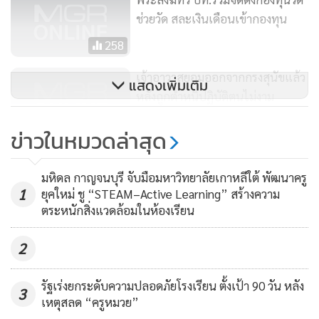
ช่วยวัด สละเงินเดือนเข้ากองทุน
258
เจ้าอาวาสยอมออกจากกรงสุนัขแล้ว
แสดงเพิ่มเติม
หลังถูกตำหนิปฏิบัติตนไม่งาม
41
ข่าวในหมวดล่าสุด
รัฐมนตรีประจำสำนักนายกฯ ถวาย
หน้ากากอนามัยแด่พระภิกษุสงฆ์ใน
มหิดล กาญจนบุรี จับมือมหาวิทยาลัยเกาหลีใต้ พัฒนาครู
1
จ.ชลบุรี
ยุคใหม่ ชู “STEAM–Active Learning” สร้างความ
140
ตระหนักสิ่งแวดล้อมในห้องเรียน
2
รัฐเร่งยกระดับความปลอดภัยโรงเรียน ตั้งเป้า 90 วัน หลัง
3
เหตุสลด “ครูหมวย”