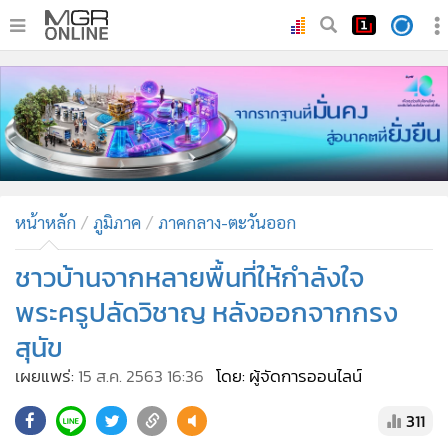
•
หน้าหลัก
•
ทันเหตุการณ์
•
ภาคใต้
•
ภูมิภาค
•
Online Section
หน้าหลัก
ภูมิภาค
ภาคกลาง-ตะวันออก
•
บันเทิง
•
ผู้จัดการรายวัน
ชาวบ้านจากหลายพื้นที่ให้กำลังใจ
•
คอลัมนิสต์
พระครูปลัดวิชาญ หลังออกจากกรง
•
ละคร
สุนัข
•
CbizReview
เผยแพร่:
15 ส.ค. 2563 16:36
โดย: ผู้จัดการออนไลน์
•
Cyber BIZ
•
ผู้จัดกวน
311