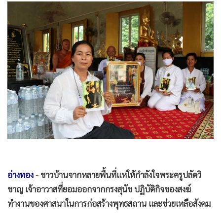
•
Good health & Well-being
•
Green Innovation & SD
•
Management & HR
•
MGR Live
•
Infographic
•
การเมือง
•
ท่องเที่ยว
•
กีฬา
•
ต่างประเทศ
•
Special Scoop
•
เศรษฐกิจ-ธุรกิจ
•
จีน
อ่างทอง
- ชาวบ้านจากหลายพื้นที่แห่ให้กำลังใจพระครูปลัดวิ
•
ชุมชน-คุณภาพชีวิต
ชาญ เจ้าอาวาสที่ยอมออกจากกรงสุนัข ปฏิบัติกิจของสงฆ์
•
อาชญากรรม
ทำงานของศาสนาในการก่อสร้างพุทธสถาน และช่วยเหลือสังคม
•
Motoring