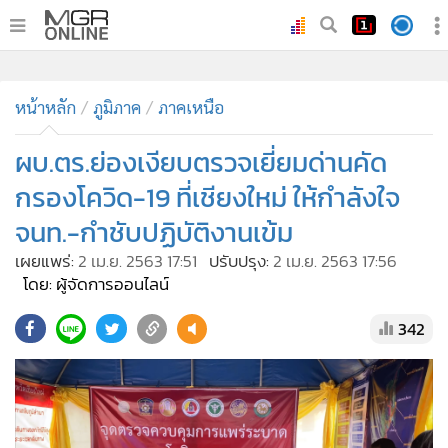
•
หน้าหลัก
•
หน้าหลัก
ทันเหตุการณ์
ภูมิภาค
ภาคเหนือ
•
ภาคใต้
ผบ.ตร.ย่องเงียบตรวจเยี่ยมด่านคัด
•
ภูมิภาค
กรองโควิด-19 ที่เชียงใหม่ ให้กำลังใจ
•
Online Section
จนท.-กำชับปฏิบัติงานเข้ม
•
บันเทิง
เผยแพร่:
2 เม.ย. 2563 17:51
ปรับปรุง:
2 เม.ย. 2563 17:56
•
ผู้จัดการรายวัน
โดย: ผู้จัดการออนไลน์
•
คอลัมนิสต์
•
ละคร
342
•
CbizReview
•
Cyber BIZ
•
ผู้จัดกวน