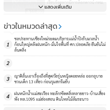
เรียบร้อยหากมีการล็อกดาวน์ กทม.
แสดงเพิ่มเติม
11,490
นายกฯ สั่ง สตช.ดำเนินการขั้นเด็ด
ข่าวในหมวดล่าสุด
ขาดผู้กระทำผิดช่วงสถานการณ์
ไวรัสโควิด-19
242
ชลประทานเชียงใหม่ระดมบริหารแม่น้ำปิงรับมวลน้ำ
1
ก้อนใหญ่หลังฝนหนัก-มั่นใจพื้นที่ ศก.ปลอดภัย ยืนยันไม่
ล้นตลิ่ง
2
ญาติลั่นเอาเรื่องถึงที่สุด!วัยรุ่นหญิงดอยหล่อ ออกอุบาย
3
ชวนเด็ก 13 เที่ยว ก่อนรุมสกรัมยับ
ฝนหนักน้ำแม่สะเรียง ทะลัก!ซัดตลิ่งทลายยาว-บ้านเสี่ยง
4
พัง ทล.1095 แม่ฮ่องสอน ดินไหลไม้ล้มระนาว