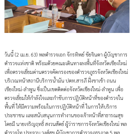
•
เกม
•
วิทยาศาสตร์
•
SMEs
•
หุ้น
•
อินโดจีน
•
กองทุนรวม
วันนี้ (2 เม.ย. 63) พลตำรวจเอก จักรทิพย์ ชัยจินดา ผู้บัญชาการ
•
Celeb Online
ตำรวจแห่งชาติ พร้อมด้วยคณะเดินทางลงพื้นที่จังหวัดเชียงใหม่
•
Factcheck
เพื่อตรวจเยี่ยมด่านตรวจคัดกรองของตำรวจภูธรจังหวัดเชียงใหม่
•
ญี่ปุ่น
บริเวณหน้าสถานีบริการน้ำมัน ปตท.สารภี ฝั่งขาเข้า ถนน
•
News1
เชียงใหม่-ลำพูน ซึ่งเป็นเขตติดต่อจังหวัดเชียงใหม่-ลำพูน เพื่อ
•
Gotomanager
ตรวจเยี่ยมให้กำลังใจและกำชับการปฏิบัติหน้าที่ของตำรวจใน
พื้นที่ ให้มีความพร้อมในการปฏิบัติหน้าที่ ในการให้บริการ
ประชาชน และสนับสนุนการทำงานของเจ้าหน้าที่สาธารณสุข
โดยมี นายเจริญฤทธิ์ สงวนสัตย์ ผู้ว่าราชการจังหวัดเชียงใหม่ พล
ตำรวจโท ประจวบ วงศ์สุข ผู้บัญชาการตำรวจภูธรภาค 5 พล