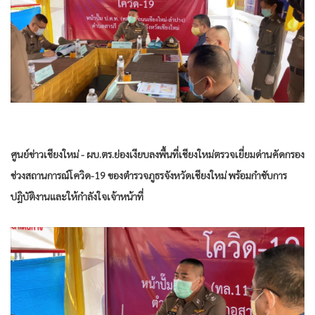
•
Good health & Well-being
•
Green Innovation & SD
•
Management & HR
•
MGR Live
•
Infographic
•
การเมือง
•
ท่องเที่ยว
•
กีฬา
ศูนย์ข่าวเชียงใหม่ - ผบ.ตร.ย่องเงียบลงพื้นที่เชียงใหม่ตรวจเยี่ยมด่านคัดกรอง
•
ต่างประเทศ
ช่วงสถานการณ์โควิด-19 ของตำรวจภูธรจังหวัดเชียงใหม่ พร้อมกำชับการ
•
Special Scoop
ปฏิบัติงานและให้กำลังใจเจ้าหน้าที่
•
เศรษฐกิจ-ธุรกิจ
•
จีน
•
ชุมชน-คุณภาพชีวิต
•
อาชญากรรม
•
Motoring