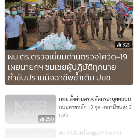
329
ผบ.ตร.ตรวจเยี่ยมด่านตรวจโควิด-19
เผยนายกฯ ชมเชยผู้ปฏิบัติทุกนาย
กำชับปราบมิจฉาชีพซ้ำเติม ปชช.
กทม.ตั้งด่านตรวจคัดกรองบุคคลบน
ถนนสายหลัก 12 จุด -สถานีขนส่ง 3
แห่ง
250
ผบ.ตร.ยันพร้อมดูแลความสงบ