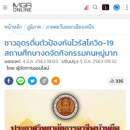
•
หน้าหลัก
หน้าหลัก
ภูมิภาค
ภาคตะวันออกเฉียงเหนือ
•
ทันเหตุการณ์
•
ชาวอุดรตื่นตัวป้องกันไวรัสโควิด-19
ภาคใต้
•
ภูมิภาค
สถานศึกษางดจัดกิจกรรมคนหมู่มาก
•
Online Section
เผยแพร่:
4 มี.ค. 2563 18:03
ปรับปรุง:
5 มี.ค. 2563 08:32
•
บันเทิง
โดย: ผู้จัดการออนไลน์
•
ผู้จัดการรายวัน
335
•
คอลัมนิสต์
•
ละคร
•
CbizReview
•
Cyber BIZ
•
ผู้จัดกวน