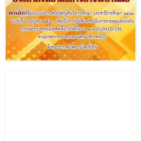
•
Good health & Well-being
•
Green Innovation & SD
•
Management & HR
•
MGR Live
•
Infographic
•
การเมือง
•
ท่องเที่ยว
•
กีฬา
•
ต่างประเทศ
อุดรธานี - ประชาชนชาวอุดรและหน่วยงานภาครัฐและเอกชน
•
Special Scoop
ตื่นตัว “โควิด-19” กันทั่วเมือง น้ำยาฆ่าเชื้อเป็นที่ต้องการของ
•
เศรษฐกิจ-ธุรกิจ
ตลาด ขณะที่หลายสถาบันการศึกษาประกาศงดทำกิจกรรมใน
•
จีน
คนหมู่มาก
•
ชุมชน-คุณภาพชีวิต
•
อาชญากรรม
ภายหลังกระทรวงสาธารณสุขประกาศ เรื่อง "ชื่อและอาการ
•
Motoring
สำคัญของโรคติดต่ออันตราย (ฉบับที่ 3) พ.ศ. 2563" โดย