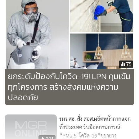
75
ยกระดับป้องกันโควิด-19! LPN คุมเข้ม
ทุกโครงการ สร้างสังคมแห่งความ
ปลอดภัย
รมว.ศธ. สั่ง สอศ.ผลิตหน้ากากแจก
อย่างไรก็ตาม ปัจจุบันจังหวัดอุดรธานีไม่มีผู้ป่วยยืนยัน มีเพียงผู้
ทั่วประเทศ รับมือสถานการณ์
เข้าเกณฑ์สอบสวนโรคสะสม 28 คน เฝ้าระวังผู้เดินทางจากพื้นที่
“PM2.5-โควิด-19”ขยายวง
เสี่ยง 155 คน พ้นระยะ 14 วัน 70 คน
291