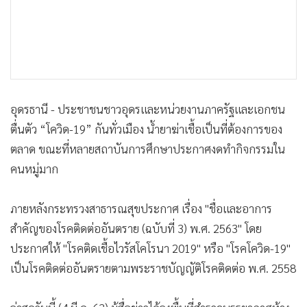
•
เกม
ประกาศให้ "โรคติดเชื้อไวรัสโคโรนา 2019" หรือ "โรคโควิด-19"
•
วิทยาศาสตร์
เป็นโรคติดต่ออันตรายตามพระราชบัญญัติโรคติดต่อ พ.ศ. 2558
•
SMEs
ล่าสุดวันนี้ (4 มี.ค. 63) ผู้สื่อข่าวได้ลงพื้นที่สำรวจบรรยากาศห้าง
•
หุ้น
สรรพสินค้า และซูเปอร์สโตร์ชั้นนำในพื้นที่จังหวัดอุดรธานีหลาย
•
อินโดจีน
แห่ง พบว่าสินค้าเคมีจำพวกน้ำยาฆ่าเชื้อโรคถูกจำหน่ายขายดี
•
กองทุนรวม
และเป็นที่ต้องการของประชาชนอย่างมากไม่แพ้หน้ากาก
•
Celeb Online
อนามัย แต่ก็ยังไม่ถึงขั้นขาดแคลนและราคาพุ่งสูงเหมือน
•
Factcheck
หน้ากากอนามัย
•
ญี่ปุ่น
•
News1
•
Gotomanager