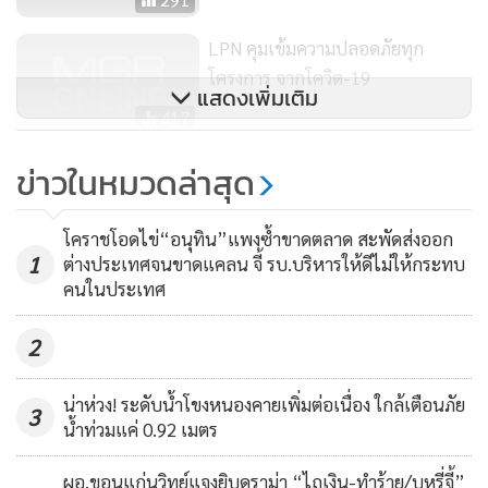
LPN คุมเข้มความปลอดภัยทุก
โครงการ จากโควิด-19
แสดงเพิ่มเติม
417
ฝรั่งเศสสั่งปิดโรงเรียนในพื้นที่
ข่าวในหมวดล่าสุด
ระบาด"โควิด-19"
260
โคราชโอดไข่“อนุทิน”แพงซ้ำขาดตลาด สะพัดส่งออก
1
ต่างประเทศจนขาดแคลน จี้ รบ.บริหารให้ดีไม่ให้กระทบ
คนในประเทศ
2
น่าห่วง! ระดับน้ำโขงหนองคายเพิ่มต่อเนื่อง ใกล้เตือนภัย
3
น้ำท่วมแค่ 0.92 เมตร
ผอ.ขอนแก่นวิทย์แจงยิบดราม่า “ไถเงิน-ทำร้าย/บุหรี่จี้”