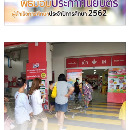
ส่วนหน่วยงานสถานศึกษาภาครัฐและเอกชนหลายแห่งในพื้นที่
ได้ออกประกาศงด ยกเลิก กิจกรรมการมอบประกาศนียบัตร,
การปัจฉิมนิเทศ และการเรียนช่วงฤดูร้อน เพื่อป้องกันการแพร่
ระบาดของโรคที่อาจเกิดขึ้น และให้เป็นไปตามประกาศของ
กระทรวงศึกษาธิการ
ขณะที่บรรยากาศที่ห้างค้าปลีก-ค้าส่งอย่างแม็คโคร อุดรธานี ได้
มีมาตรการป้องกันการแพร่ระบาดของโรคเบื้องต้น โดยจัดคน
พร้อมเครื่องตรวจวัดอุณหภูมิร่างกายของลูกค้าก่อนเข้าไปในห้าง
และมีการเตรียมเจล ล้างมือแอลกอฮอล์ที่ได้มาตรฐานให้ลูกค้าได้