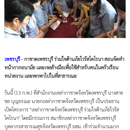
•
Good health & Well-being
•
Green Innovation & SD
•
Management & HR
•
MGR Live
•
Infographic
•
การเมือง
•
ท่องเที่ยว
เพชรบุรี
- กาชาดเพชรบุรี ร่วมใจต้านภัยไวรัสโคโรนา สอนจัดทำ
•
กีฬา
หน้ากากอนามัย และเจลล้างมือเพื่อใช้สำหรับคนในครัวเรือน
•
ต่างประเทศ
หน่วยงาน และพกพาไปในที่สาธารณะ
•
Special Scoop
•
เศรษฐกิจ-ธุรกิจ
วันนี้ (13 ก.พ.) ที่สำนักงานเหล่ากาชาดจังหวัดเพชรบุรี นางสาย
•
จีน
ชล บุญอรณะ นายกเหล่ากาชาดจังหวัดเพชรบุรี เป็นประธาน
•
ชุมชน-คุณภาพชีวิต
เปิดโครงการ "เหล่ากาชาดจังหวัดเพชรบุรี ร่วมใจต้านภัยไวรัส
•
อาชญากรรม
โคโรนา" โดยมีกรรมการ สมาชิกเหล่ากาชาดจังหวัดเพชรบุรี
•
Motoring
บุคลากรสาธารณสุขจังหวัดเพชรบุรี อสม. เข้าร่วมจำนวนมาก