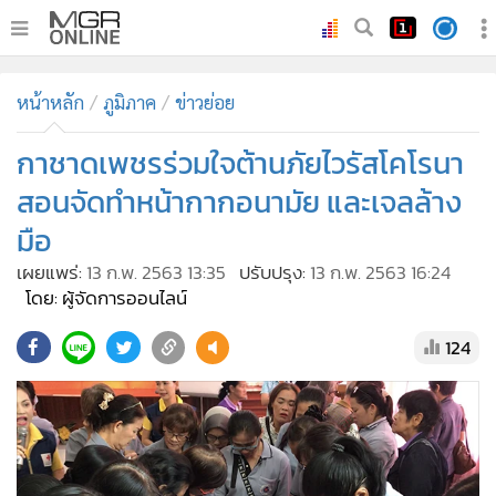
•
หน้าหลัก
หน้าหลัก
ภูมิภาค
ข่าวย่อย
•
ทันเหตุการณ์
•
กาชาดเพชรร่วมใจต้านภัยไวรัสโคโรนา
ภาคใต้
•
ภูมิภาค
สอนจัดทำหน้ากากอนามัย และเจลล้าง
•
Online Section
มือ
•
บันเทิง
เผยแพร่:
13 ก.พ. 2563 13:35
ปรับปรุง:
13 ก.พ. 2563 16:24
•
ผู้จัดการรายวัน
โดย: ผู้จัดการออนไลน์
•
คอลัมนิสต์
124
•
ละคร
•
CbizReview
•
Cyber BIZ
•
ผู้จัดกวน