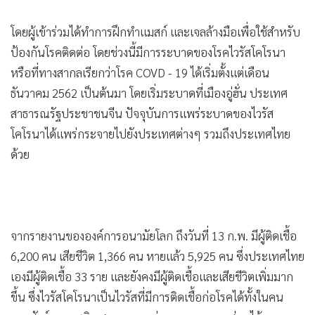
•
เกม
โดยผู้เข้าร่วมได้ทำการฝึกทำแมสก์ และเจลล้างมือเพื่อใช้สำหรับ
•
วิทยาศาสตร์
ป้องกันโรคติดต่อ โดยช่วงนี้มีการระบาดของโรคไวรัสโคโรนา
•
SMEs
หรือที่ทางสากลเรียกว่าโรค COVD - 19 ได้เริ่มตั้งแต่เดือน
•
หุ้น
ธันวาคม 2562 เป็นต้นมา โดยเริ่มระบาดที่เมืองอู่ฮั่น ประเทศ
•
อินโดจีน
สาธารณรัฐประชาชนจีน ปัจจุบันการแพร่ระบาดของไวรัส
•
กองทุนรวม
โคโรนาได้แพร่กระจายไปยังประเทศต่างๆ รวมถึงประเทศไทย
•
Celeb Online
ด้วย
•
Factcheck
•
ญี่ปุ่น
•
News1
•
Gotomanager
จากรายงานขององค์การอนามัยโลก ถึงวันที่ 13 ก.พ. มีผู้ติดเชื้อ
6,200 คน เสียชีวิต 1,366 คน หายแล้ว 5,925 คน ซึ่งประเทศไทย
เองมีผู้ติดเชื้อ 33 ราย และยังคงมีผู้ติดเชื้อและเสียชีวิตเพิ่มมาก
ขึ้น ซึ่งไวรัสโคโรนาเป็นไวรัสที่มีการติดเชื้อก่อโรคได้ทั้งในคน