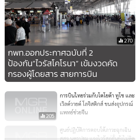
270
กพท.ออกประกาศฉบับที่ 2
ป้องกัน”ไวรัสโคโรนา” เข้มงวดคัด
กรองผู้โดยสาร สายการบิน
การบินไทยร่วมกับโตโยต้า ทูโช และ
เวิลด์วายด์ โลจิสติกส์ ขนส่งอุปกรณ์
แพทย์ช่วยจีน
205
ศูนย์ปฏิบัติการตอบโต้ภาวะฉุกเฉิน
สสจ.นครปฐม แจงไวรัสอู่ฮั่นยังไม่ติด