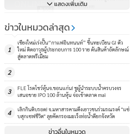
แสดงเพิ่มเติม
จากคนสู่คนในไทย
554
ชาวบ้านหนองกระทุ่ม หัวหิน คัดค้าน
ข่าวในหมวดล่าสุด
การขอรับสัมปทานบัตรแร่โดโลไมต์
เตรียมยื่นพรุ่งนี้
408
เชียงใหม่เร่งปั้น“กาแฟอินทนนท์” ขึ้นทะเบียน GI ตัว
1
ใหม่ ติดอาวุธผู้ประกอบการ 100 ราย ดันสินค้าอัตลักษณ์
สู่ตลาดพรีเมียม
2
FLE โรดโชว์หุ้นจ.ขอนแก่น! ชูผู้นำระบบน้ำครบวงจร
3
เสนอขาย IPO 100 ล้านหุ้น จ่อเข้าตลาด mai
เลิกกินดิบรอด! จ.มหาสารคามดึงเยาวชนร่วมรณรงค์ "แซ่
4
บสุกเซฟชีวิต" ลุยคัดกรองมะเร็งท่อน้ำดียกจังหวัด
ข่าวอื่นในหมวด