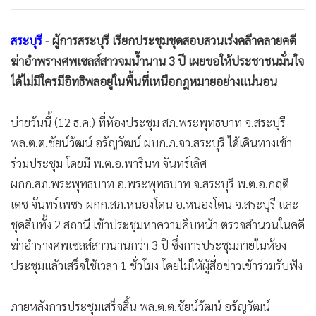
•
เกม
•
วิทยาศาสตร์
สระบุรี
- ผู้การสระบุรี เรียกประชุมชุดสอบสวนเร่งคลีาคลายคดี
•
SMEs
ฆ่าอำพรางศพเซลส์สาวจมน้ำนาน 3 ปี เผยขอให้ประชาชนมั่นใจ
•
หุ้น
ได้ไม่มีใครมีอิทธิพลอยู่ในพื้นที่เหนือกฎหมายอย่างแน่นอน
•
อินโดจีน
•
กองทุนรวม
บ่ายวันนี้ (12 ธ.ค.) ที่ห้องประชุม สภ.พระพุทธบาท จ.สระบุรี
พล.ต.ต.ชัยน์วัฒน์ อรัญวัฒน์ ผบก.ภ.จว.สระบุรี ได้เดินทางเข้า
•
Celeb Online
ร่วมประชุม โดยมี พ.ต.อ.พารินท จันทร์เลิศ
•
Factcheck
ผกก.สภ.พระพุทธบาท อ.พระพุทธบาท จ.สระบุรี พ.ต.อ.กฤติ
•
ญี่ปุ่น
เดช จันทร์เพชร ผกก.สภ.หนองโดน อ.หนองโดน จ.สระบุรี และ
•
News1
ชุดสืบทั้ง 2 สถานี เข้าประชุมหาความคืบหน้า ตรวจสำนวนในคดี
•
Gotomanager
ฆ่าอำรางศพเซลส์สาวนานกว่า 3 ปี ซึ่งการประชุมภายในห้อง
ประชุมแล้วเสร็จใช้เวลา 1 ชั่วโมง โดยไม่ให้ผู้สื่อข่าวเข้าร่วมรับฟัง
ภายหลังการประชุมเสร็จสิ้น พล.ต.ต.ชัยน์วัฒน์ อรัญวัฒน์