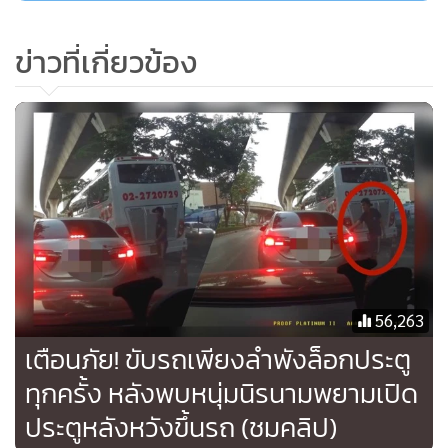
ส่วนเรื่องกล้องหน้ารถของผู้ตายซึ่งขณะนี้ได้ส่งไปตรวจสอบแล้ว
ข่าวที่เกี่ยวข้อง
แต่ยังไม่ได้ผลกลับมา ต้องไปตรวจพิสูจน์ให้ลึกซึ้งอีกที
สำหรับเรื่องคดีเก่าจากปี 2559 นั้น ได้มีการทำสำนวนไว้แล้ว
และสอบสวนไว้หลายปาก โดยเป็นการทำงานร่วมกันระหว่าง
ตำรวจจังหวัดสระบุรี และทางกองปราบปราม ซึ่งทางกองปราบ
ได้เข้ามาสืบสวนสอบสวน และมีการตรวจค้นบ้าน และเก็บพยาน
หลักฐานไว้แล้ว ซึ่งขณะนี้สำนวนก็ยังอยู่ เราก็เอาสำนวนนั้นเป็น
แนวทางในการดำเนินคดีต่อได้ ขอให้ประชาชนมั่นใจได้ไม่มีใคร
มีอิทธิพลอยู่ในพื้นที่เหนือกฎหมายอย่างแน่นอน
56,263
เตือนภัย! ขับรถเพียงลำพังล็อกประตู
ทุกครั้ง หลังพบหนุ่มนิรนามพยามเปิด
ประตูหลังหวังขึ้นรถ (ชมคลิป)