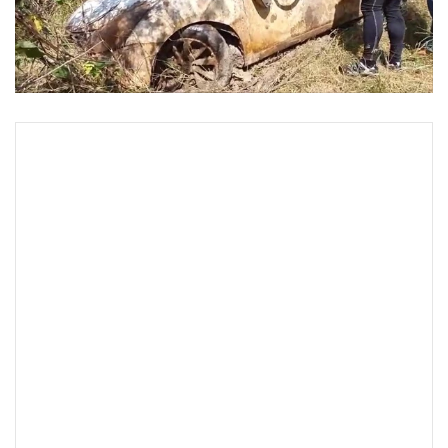
•
Good health & Well-being
•
Green Innovation & SD
•
Management & HR
•
MGR Live
•
Infographic
•
การเมือง
•
ท่องเที่ยว
•
กีฬา
•
ต่างประเทศ
•
Special Scoop
•
เศรษฐกิจ-ธุรกิจ
•
จีน
•
ชุมชน-คุณภาพชีวิต
•
อาชญากรรม
•
Motoring