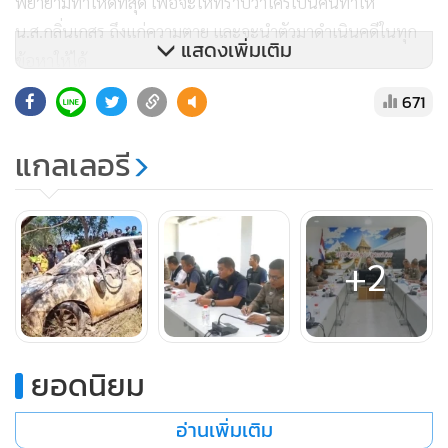
พยายามทำให้ดีที่สุด เพื่อจะให้ทราบว่าใครเป็นคนทำให้
น.ส.กลิ่นเกสร ถึงแก่ความตาย และจะนำตัวมาดำเนินคดีในทุก
แสดงเพิ่มเติม
ข้อหาให้ได้
671
ส่วนทางประเด็นทั่วไปที่อาจจะเป็นไปได้คือเรื่อง ชู้สาว เรื่องของ
แกลเลอรี
ธุรกิจ หรือประเด็นเกี่ยวกับทรัพย์สิน แต่ประเด็นเกี่ยวกับทรัพย์
น่าจะไม่ใช่ เพราะว่ารถก็ยังอยู่ มีสมบัติและแหวนยังติดอยู่กับ
ตัวผู้ตาย ส่วนทางธุรกิจก็ยังน้ำหนักน้อย แต่น้ำหนักทางเรื่อง
+2
ชู้สาวมีโอกาสมากที่สุด แต่ก็ยังไม่ตัดประเด็นใดออกไป
ให้มองในภาพรวมๆ ซึ่งตอนนี้อย่าเพิ่งไปบอกกล่าวว่าเป็นใคร
หรืออะไรยังไง รอให้พยานหลักฐานมันปรากฏก่อน และจะทราบ
ยอดนิยม
กันเอง แต่ทั้งนี้ยืนยันว่าทั้งผู้บังคับบัญชา ทั้งเจ้าหน้าที่คนทำงาน
พยายามจะพิสูจน์ทราบให้ได้ว่า เหตุการณ์เป็นไปอย่างไร และจะ
อ่านเพิ่มเติม
บอกให้ประชาชนทราบ