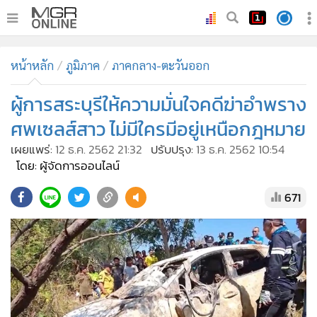
•
หน้าหลัก
หน้าหลัก
ภูมิภาค
ภาคกลาง-ตะวันออก
•
ทันเหตุการณ์
•
ผู้การสระบุรีให้ความมั่นใจคดีฆ่าอำพราง
ภาคใต้
•
ภูมิภาค
ศพเซลส์สาว ไม่มีใครมีอยู่เหนือกฎหมาย
•
Online Section
เผยแพร่:
12 ธ.ค. 2562 21:32
ปรับปรุง:
13 ธ.ค. 2562 10:54
•
บันเทิง
โดย: ผู้จัดการออนไลน์
•
ผู้จัดการรายวัน
671
•
คอลัมนิสต์
•
ละคร
•
CbizReview
•
Cyber BIZ
•
ผู้จัดกวน