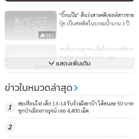
"บิ๊กแป๊ะ" สั่งเร่งสางคดีเซลล์สาวขาย
ปุ๋ย เป็นศพติดในรถจมน้ำนาน 3 ปี
597
พบชิ้นกระดูกคนเพิ่มในรถเซลส์สาว
ขายปุ๋ย คาดมีมากกว่า 1 ศพ
แสดงเพิ่มเติม
3,079
แม่เซลส์สาวขายปุ๋ยเผยเจ้าของ
ข่าวในหมวดล่าสุด
กิจการปุ๋ยอยู่กับลูกสาวเป็นคน
สุดท้ายก่อนหายตัวไป
4,141
สะเทือนใจ! เด็ก 13-14 รับจ้างฝังยาบ้า ได้คนละ 50 บาท
1
ซุกป่าเมืองกาญจน์ เจอ 4,400 เม็ด
2