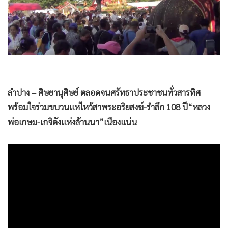
•
Good health & Well-being
•
Green Innovation & SD
•
Management & HR
•
MGR Live
•
Infographic
•
การเมือง
ลำปาง – ศิษยานุศิษย์ ตลอดจนศรัทธาประชาชนทั่วสารทิศ
•
ท่องเที่ยว
พร้อมใจร่วมขบวนแห่ไหว้สาพระอริยสงฆ์-รำลึก 108 ปี“หลวง
•
กีฬา
พ่อเกษม-เกจิดังแห่งล้านนา”เนืองแน่น
•
ต่างประเทศ
•
Special Scoop
•
เศรษฐกิจ-ธุรกิจ
•
จีน
•
ชุมชน-คุณภาพชีวิต
•
อาชญากรรม
•
Motoring