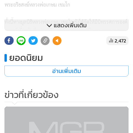
พระอริยสงฆ์หลวงพ่อเกษม เขมโก
ทั้งนี้ทางมูลนิธิหลวงพ่อเกษม เขมโก ยังได้จัดให้มีนิทรรศการองค์
แสดงเพิ่มเติม
ความรู้เกี่ยวกับชีวประวัติ และคำสอนตามหลักพระพุทธศาสนา
ของหลวงพ่อเกษม เขมโก เพื่อให้ประชาชนชาวลำปาง รวมถึงผู้
2,472
มาร่วมงานได้ศึกษาเรียนรู้ เพื่อจะได้นำไปปฏิบัติให้เกิดเป็นสิริ
ยอดนิยม
มงคลแก่ชีวิตอีกด้วย
อ่านเพิ่มเติม
ข่าวที่เกี่ยวข้อง