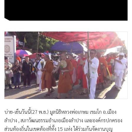
•
เกม
•
วิทยาศาสตร์
•
SMEs
•
หุ้น
•
อินโดจีน
•
กองทุนรวม
•
Celeb Online
•
Factcheck
•
ญี่ปุ่น
•
News1
•
Gotomanager
บ่าย-เย็นวันนี้(27 พ.ย.) มูลนิธิหลวงพ่อเกษม เขมโก อ.เมือง
ลำปาง , สภาวัฒนธรรมอำเภอเมืองลำปาง และองค์กรปกครอง
ส่วนท้องถิ่นในเขตท้องที่ทั้ง 15 แห่ง ได้ร่วมกันจัดงานบุญ