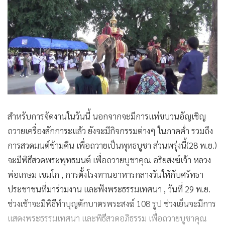
สำหรับการจัดงานในวันนี้ นอกจากจะมีการแห่ขบวนอัญเชิญ
ถวายเครื่องสักการะแล้ว ยังจะมีกิจกรรมต่างๆ ในภาคค่ำ รวมถึง
การสวดมนต์ข้ามคืน เพื่อถวายเป็นพุทธบูชา ส่วนพรุ่งนี้(28 พ.ย.)
จะมีพิธีสวดพระพุทธมนต์ เพื่อถวายบูชาคุณ อริยสงฆ์เจ้า หลวง
พ่อเกษม เขมโก , การตั้งโรงทานอาหารกลางวันให้กับศรัทธา
ประชาชนที่มาร่วมงาน และฟังพระธรรมเทศนา , วันที่ 29 พ.ย.
ช่วงเช้าจะมีพิธีทำบุญตักบาตรพระสงฆ์ 108 รูป ช่วงเย็นจะมีการ
แสดงพระธรรมเทศนา และพิธีสวดอภิธรรม เพื่อถวายบูชาคุณ