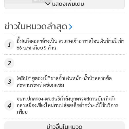
แสดงเพิ่มเติม
5 ศาสนา จัดงานวันพ่อแห่งชาติ น้อม
รำลึกพระมหากรุณาธิคุณ รัชกาลที่
ข่าวในหมวดล่าสุด
๙
875
อึ้ง!แก๊งคอลฯอ้างเป็น ตร.ลวงเจ้าอาวาสโอนเงินข้ามปีเข้า
1
66 บ/ช เกือบ 9 ล้าน
2
(คลิป)“ซูตองเป้”ขาดซ้ำ! ฝนหนัก-น้ำป่าหลากซัด
3
สะพานระหว่างซ่อมแซม
จนท.ปกครอง-ตร.สนธิกำลังบุกตรวจสถานบันเทิงดัง
4
กลางเมืองเชียงใหม่พบปล่อยเด็กต่ำกว่า20ปีใช้บริการ
เพียบ
ข่าวอื่นในหมวด