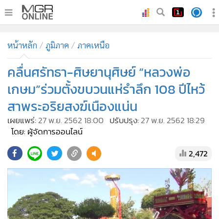
•
หน้าหลัก
หน้าหลัก
ภูมิภาค
ภาคเหนือ
•
ทันเหตุการณ์
•
คลื่นศรัทธา-ศิษยานุศิษย์ “หลวงพ่อ
ภาคใต้
•
ภูมิภาค
เกษม”ร่วมตั้งขบวนแห่รำลึก 108 ปีไหว้
•
Online Section
สาพระอริยสงฆ์เนืองแน่น
•
บันเทิง
เผยแพร่:
27 พ.ย. 2562 18:00
ปรับปรุง:
27 พ.ย. 2562 18:29
•
ผู้จัดการรายวัน
โดย: ผู้จัดการออนไลน์
•
คอลัมนิสต์
2,472
•
ละคร
•
CbizReview
•
Cyber BIZ
•
ผู้จัดกวน