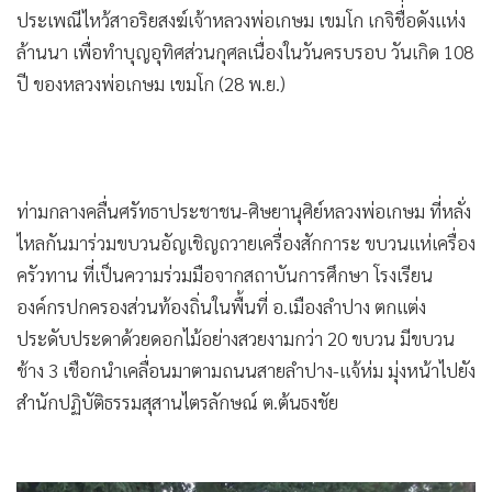
ประเพณีไหว้สาอริยสงฆ์เจ้าหลวงพ่อเกษม เขมโก เกจิชื่อดังแห่ง
ล้านนา เพื่อทำบุญอุทิศส่วนกุศลเนื่องในวันครบรอบ วันเกิด 108
ปี ของหลวงพ่อเกษม เขมโก (28 พ.ย.)
ท่ามกลางคลื่นศรัทธาประชาชน-ศิษยานุศิย์หลวงพ่อเกษม ที่หลั่ง
ไหลกันมาร่วมขบวนอัญเชิญถวายเครื่องสักการะ ขบวนแห่เครื่อง
ครัวทาน ที่เป็นความร่วมมือจากสถาบันการศึกษา โรงเรียน
องค์กรปกครองส่วนท้องถิ่นในพื้นที่ อ.เมืองลำปาง ตกแต่ง
ประดับประดาด้วยดอกไม้อย่างสวยงามกว่า 20 ขบวน มีขบวน
ช้าง 3 เชือกนำเคลื่อนมาตามถนนสายลำปาง-แจ้ห่ม มุ่งหน้าไปยัง
สำนักปฏิบัติธรรมสุสานไตรลักษณ์ ต.ต้นธงชัย