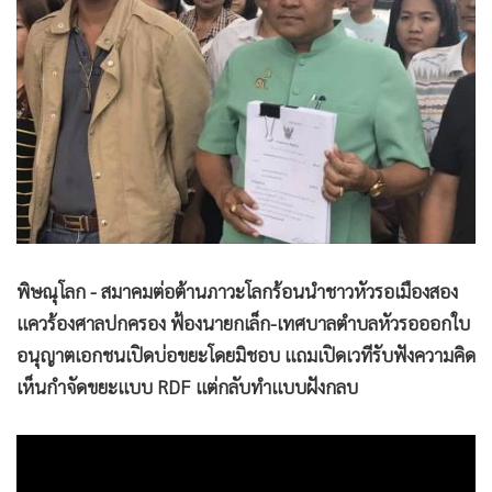
•
Good health & Well-being
•
Green Innovation & SD
•
Management & HR
•
MGR Live
•
Infographic
•
การเมือง
•
ท่องเที่ยว
•
กีฬา
•
ต่างประเทศ
พิษณุโลก - สมาคมต่อต้านภาวะโลกร้อนนำชาวหัวรอเมืองสอง
•
Special Scoop
แควร้องศาลปกครอง ฟ้องนายกเล็ก-เทศบาลตำบลหัวรอออกใบ
•
เศรษฐกิจ-ธุรกิจ
อนุญาตเอกชนเปิดบ่อขยะโดยมิชอบ แถมเปิดเวทีรับฟังความคิด
•
จีน
เห็นกำจัดขยะแบบ RDF แต่กลับทำแบบฝังกลบ
•
ชุมชน-คุณภาพชีวิต
•
อาชญากรรม
•
Motoring