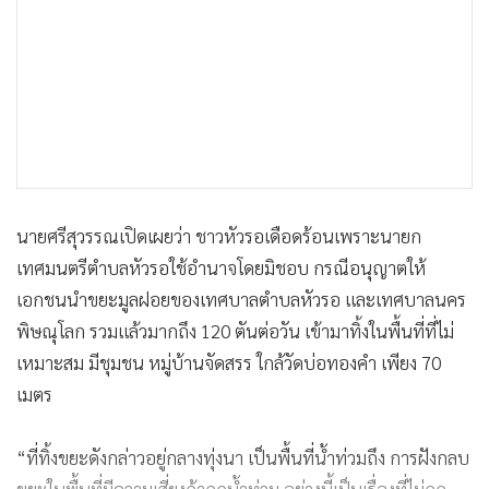
นายศรีสุวรรณเปิดเผยว่า ชาวหัวรอเดือดร้อนเพราะนายก
เทศมนตรีตำบลหัวรอใช้อำนาจโดยมิชอบ กรณีอนุญาตให้
เอกชนนำขยะมูลฝอยของเทศบาลตำบลหัวรอ และเทศบาลนคร
พิษณุโลก รวมแล้วมากถึง 120 ตันต่อวัน เข้ามาทิ้งในพื้นที่ที่ไม่
เหมาะสม มีชุมชน หมู่บ้านจัดสรร ใกล้วัดบ่อทองคำ เพียง 70
เมตร
“ที่ทิ้งขยะดังกล่าวอยู่กลางทุ่งนา เป็นพื้นที่น้ำท่วมถึง การฝังกลบ
ขยะในพื้นที่มีความเสี่ยงถ้าถูกน้ำท่วม อย่างนี้เป็นเรื่องที่ไม่ถูก