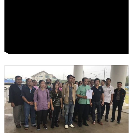
•
เกม
•
วิทยาศาสตร์
•
SMEs
•
หุ้น
•
อินโดจีน
•
กองทุนรวม
•
Celeb Online
•
Factcheck
•
ญี่ปุ่น
•
News1
•
Gotomanager