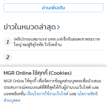
อ่านเพิ่มเติม
นอกจากนี้ การเปิดเวทีรับฟังความเห็นของประชาชน ตาม
ระเบียบสำนักนายกรัฐมนตรีว่าด้วยการรับฟังความเห็นของ
ประชาชน ปี 2548 แต่ว่านายกเทศมนตรีตำบลหัวรอกลับไปรับ
ข่าวในหมวดล่าสุด
ฟังความคิดเห็นในการจัดการขยะรูปแบบอื่น คือการจัดการขยะ
แบบ RDF ซึ่งไม่เกี่ยวกับการทำขยะแบบกลบฝังที่ทำในปัจจุบัน
(คลิป)กระแสมาแรง! นทท.แห่เช็กอินยอดเขาพระบาท
1
จึงเป็นการให้ข้อมูลที่คลาดเคลื่อน บิดเบือนไม่สามารถที่จะ
ใหญ่ ชมฟูจิสุโขทัย วิวร้อยล้าน
ยอมรับได้ นอกจากนี้ การนำขยะมาทิ้งทั้งที่การดำเนินการทาง
2
เทคนิควิศวกรรมไม่แล้วเสร็จ จึงก่อให้เกิดปัญหากลิ่นเหม็น เดือด
ร้อนรำคาญ
คนตัดมันบ้า! โซเชียลด่ายับผู้จัดงานวิ่งเทรล "ดอยสุเทพ"
MGR Online ใช้คุกกี้ (Cookies)
3
จ้างคนตัดต้นไม้ปรับเส้นทางในเขตอุทยานฯ อ้างเข้าใจ
นายณัฏฐพล พงษ์วิทยานุกฤต แกนนำชาวบ้านหัวรอ เปิดเผยว่า
ผิด
MGR Online ใช้คุกกี้ เพื่อจัดการข้อมูลส่วนบุคคลเพื่อนำเสนอ
บ่อขยะแห่งนี้อยู่ห่างจากบ้านตนราว 700 เมตร และใกล้วัดบ่อ
ประสบการณ์คอนเทนต์ที่ดีที่สุดให้กับผู้อ่านบนเว็บไซต์ และ
(คลิป)เหี้ยมเกิน!เผยภาพชายใจโหดขี่ จยย.ลาก “ตัง
ทองคำ ซึ่งมีพระ 2-3 รูปจำวัดอยู่ ขณะที่ในหมู่บ้านก็มีผู้คนอาศัย
แอพพลิเคชั่น
เงื่อนไขการใช้งานเว็บไซต์
และ
นโยบายสิทธิ
4
ตัง”สุนัขหนักเกือบ 50 โลฯครูดไปกับพื้นถนนลำปางจน
อยู่กันมากกว่า 500 ชีวิต ดังนั้นตนต้องการเพิกถอนใบอนุญาตที่
ส่วนบุคคล
เลือดอาบ
ออกมาแบบไม่ถูกต้อง