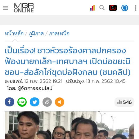
•
หน้าหลัก
•
หน้าหลัก
ทันเหตุการณ์
ภูมิภาค
ภาคเหนือ
•
ภาคใต้
เป็นเรื่อง! ชาวหัวรอร้องศาลปกครอง
•
ภูมิภาค
ฟ้องนายกเล็ก-เทศบาลฯ เปิดบ่อขยะมิ
•
Online Section
ชอบ-ส่อลักไก่ขุดบ่อฝังกลบ (ชมคลิป)
•
บันเทิง
เผยแพร่:
12 ก.พ. 2562 19:21
ปรับปรุง:
13 ก.พ. 2562 10:45
•
ผู้จัดการรายวัน
โดย: ผู้จัดการออนไลน์
•
คอลัมนิสต์
•
ละคร
546
•
CbizReview
•
Cyber BIZ
•
ผู้จัดกวน