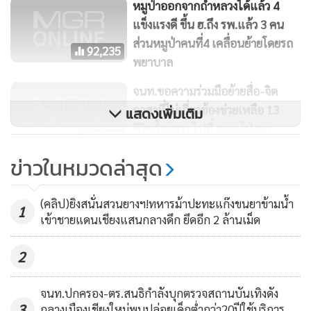
หมูป่าออกจากถ้ำหลวงได้แล้ว 4
แข็งแรงดี ขึ้น ฮ.ถึง รพ.แล้ว 3 คน
ส่วนหมูป่าคนที่4 เคลื่อนย้ายโดยรถ
92,235
พยาบาล
จนท.ขอความร่วมมือย้ายสื่อ-จิต
อาสาที่ไม่เกี่ยวข้องช่วยเหลือ 13
แสดงเพิ่มเติม
ชีวิตถ้ำหลวง ไปที่ อบต.โป่งผา
3,353
ข่าวในหมวดล่าสุด
ถ้ำหลวงฟ้าครึ้มฝนโปรย-ระดับน้ำลด
ศอร.จัดระเบียบ ตั้งโต๊ะแถลง
(คลิป)ยิงสนั่นสวนยางฯ!ทหารม้าปะทะแก๊งขนยาข้ามน้ำ
อบต.โป่งผาที่เดียว
1
13,815
เข้าชายแดนเชียงแสนกลางดึก ยึดอีก 2 ล้านเม็ด
2
จนท.ปกครอง-ตร.สนธิกำลังบุกตรวจสถานบันเทิงดัง
3
กลางเมืองเชียงใหม่พบปล่อยเด็กต่ำกว่า20ปีใช้บริการ