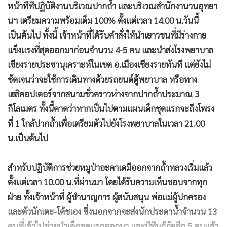
หน้าที่ที่ปฏิบัติงานบริเวณปากถ้ำ และบริเวณสำนักงานวนอุทยา
นฯ เตรียมความพร้อมเต็ม 100% ตั้งแต่เวลา 14.00 น.วันนี้
เป็นต้นไป ทั้งนี้ เจ้าหน้าที่ได้รับคำสั่งให้นำเยาวชนที่มีร่างกาย
แข็งแรงที่สุดออกมาก่อนจำนวน 4-5 คน และนำส่งโรงพยาบาล
เชียงรายประชานุเคราะห์ในเขต อ.เมืองเชียงรายทันที แต่ยังไม่
ชัดเจนว่าจะใช้การเดินทางด้วยรถยนต์ตู้พยาบาล หรือทาง
เฮลิคอปเตอร์จากสนามชั่วคราวห่างจากปากถ้ำประมาณ 3
กิโลเมตร ทั้งนี้คาดว่าหากเป็นไปตามแผนเด็กชุดแรกจะถึงโพรง
ที่ 1 ใกล้ปากถ้ำเพื่อเตรียมตัวไปยังโรงพยาบาลในเวลา 21.00
น.เป็นต้นไป
สำหรับปฏิบัติการช่วยหมูป่าอะคาเดมีออกจากถ้ำหลวงเริ่มแล้ว
ตั้งแต่เวลา 10.00 น.ที่ผ่านมา โดยได้รับความเห็นชอบจากทุก
ฝ่าย ทั้งเจ้าหน้าที่ ผู้ชำนาญการ ผู้สนับสนุน พ่อแม่ผู้ปกครอง
และตัวนักเตะ-โค้ชเอง ซึ่งนอกจากจะส่งนักประดาน้ำจำนวน 13
คนที่เข้าไปช่วยนำเด็กชุดแรกออกมา และมีทีมกู้ภัยอีก 5 คนแล้ว