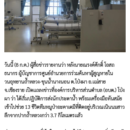
•
เกม
•
วิทยาศาสตร์
•
SMEs
•
หุ้น
•
อินโดจีน
•
กองทุนรวม
•
Celeb Online
วันนี้ (8 ก.ค.) ผู้สื่อข่าวรายงานว่า หลังนายณรงค์ศักดิ์ โอสถ
•
Factcheck
ธนากร ผู้บัญชาการศูนย์อำนวยการร่วมค้นหาผู้สูญหายใน
•
ญี่ปุ่น
วนอุทยานถ้ำหลวง-ขุนน้ำนางนอน ต.โป่งผา อ.แม่สาย
•
News1
จ.เชียงราย เปิดแถลงข่าวที่องค์การบริหารส่วนตำบล (อบต.) โป่ง
•
Gotomanager
ผา ว่า ได้เริ่มปฏิบัติการส่งนักประดาน้ำ พร้อมเครื่องมือทันสมัย
เข้าไปช่วย 13 ชีวิตทีมหมูป่าอะคาเดมีที่ติดอยู่บริเวณเนินนมสาว
ลึกจากปากถ้ำหลวงกว่า 3.7 กิโลเมตรแล้ว