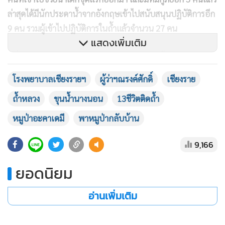
ล่าสุดได้มีนักประดาน้ำจากอังกฤษเข้าไปสนับสนุนปฏิบัติการอีก
9 คน รวมผู้เข้าไปปฏิบัติการในถ้ำแล้วจำนวน 27 คน
แสดงเพิ่มเติม
อนึ่ง การนำตัวทีมหมูป่าออกมาจะต้องผ่านโถงน้ำ ถัดจากเนิน
นมสาว-หาดพัทยา ระยะทางประมาณ 200 เมตร และจากหาด
โรงพยาบาลเชียงรายฯ
ผู้ว่าฯณรงค์ศักดิ์
เชียงราย
พัทยา ซึ่งอาจจะมีเนินสูงแล้วเนื่องจากระดับน้ำลดลงต่ำมากใน
ถ้ำหลวง
ขุนน้ำนางนอน
13ชีวิตติดถ้ำ
รอบหลายวัน โดยปากถ้ำเหลือเพียงประมาณ 20 ซม. จากนั้น
เดินจากหาดพัทยา ผ่านช่องแคบเลี้ยวตรงห้องโถงใหญ่-สามแยก
หมูป่าอะคาเดมี
พาหมูป่ากลับบ้าน
อีกประมาณ 545 เมตร
9,166
จากสามแยกดังกล่าวเลี้ยวขวาสู่ห้องโถงที่ 3 นายณรงค์ศักดิ์ ผู้
ยอดนิยม
บัญชาการศูนย์ฯ แถลงว่าสามารถเดินเท้าได้ทะลุตั้งแต่โถง 3 โถง
2 จนมาถึงโถงที่ 1 เพราะเมื่อ 08.00 น.ระดับน้ำที่ปากถ้ำลึกเพียง
อ่านเพิ่มเติม
15 ซม. และลึกเขาไป 300 เมตรลึกเพียง 28 ซม.เท่านั้นทำให้
สามารถเดินถึงบริเวณปากถ้ำเพื่อออกสู่โลกภายนอกได้ด้วย