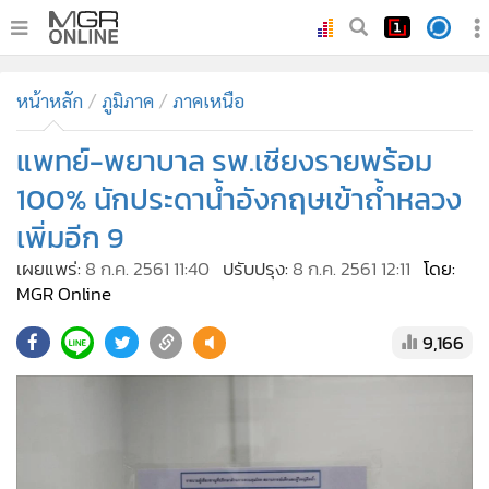
•
หน้าหลัก
หน้าหลัก
ภูมิภาค
ภาคเหนือ
•
ทันเหตุการณ์
•
แพทย์-พยาบาล รพ.เชียงรายพร้อม
ภาคใต้
•
ภูมิภาค
100% นักประดาน้ำอังกฤษเข้าถ้ำหลวง
•
Online Section
เพิ่มอีก 9
•
บันเทิง
เผยแพร่:
8 ก.ค. 2561 11:40
ปรับปรุง:
8 ก.ค. 2561 12:11
โดย:
•
ผู้จัดการรายวัน
MGR Online
•
คอลัมนิสต์
9,166
•
ละคร
•
CbizReview
•
Cyber BIZ
•
ผู้จัดกวน