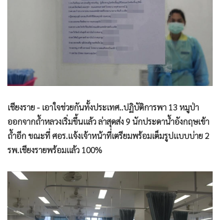
•
Good health & Well-being
•
Green Innovation & SD
•
Management & HR
•
MGR Live
•
Infographic
•
การเมือง
•
ท่องเที่ยว
•
กีฬา
เชียงราย - เอาใจช่วยกันทั้งประเทศ..ปฏิบัติการพา 13 หมูป่า
ออกจากถ้ำหลวงเริ่มขึ้นแล้ว ล่าสุดส่ง 9 นักประดาน้ำอังกฤษเข้า
•
ต่างประเทศ
ถ้ำอีก ขณะที่ ศอร.แจ้งเจ้าหน้าที่เตรียมพร้อมเต็มรูปแบบบ่าย 2
•
Special Scoop
รพ.เชียงรายพร้อมแล้ว 100%
•
เศรษฐกิจ-ธุรกิจ
•
จีน
•
ชุมชน-คุณภาพชีวิต
•
อาชญากรรม
•
Motoring