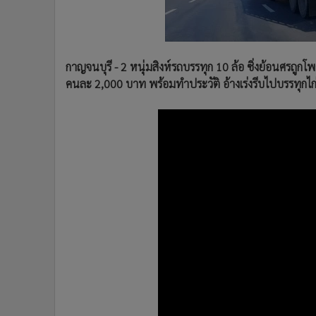
•
Management & HR
•
MGR Live
•
Infographic
•
การเมือง
กาญจนบุรี - 2 หนุ่มสิงห์รถบรรทุก 10 ล้อ ซิ่งย้อนศรถู
•
ท่องเที่ยว
คนละ 2,000 บาท พร้อมทำประวัติ อ้างเร่งรีบไปบรรทุกไก่เ
•
กีฬา
•
ต่างประเทศ
•
Special Scoop
•
เศรษฐกิจ-ธุรกิจ
•
จีน
•
ชุมชน-คุณภาพชีวิต
•
อาชญากรรม
•
Motoring
•
เกม
•
วิทยาศาสตร์
•
SMEs
•
หุ้น