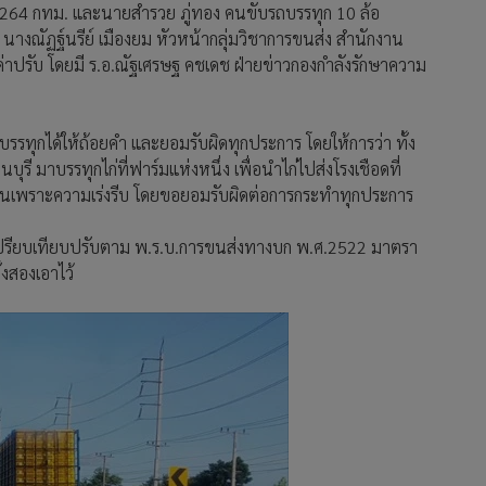
264 กทม. และนายสำรวย ภู่ทอง คนขับรถบรรทุก 10 ล้อ
นางณัฏฐ์นรีย์ เมืองยม หัวหน้ากลุ่มวิชาการขนส่ง สำนักงาน
ค่าปรับ โดยมี ร.อ.ณัฐเศรษฐ คชเดช ฝ่ายข่าวกองกำลังรักษาความ
รทุกได้ให้ถ้อยคำ และยอมรับผิดทุกประการ โดยให้การว่า ทั้ง
ี มาบรรทุกไก่ที่ฟาร์มแห่งหนึ่ง เพื่อนำไก่ไปส่งโรงเชือดที่
เป็นเพราะความเร่งรีบ โดยขอยอมรับผิดต่อการกระทำทุกประการ
งได้เปรียบเทียบปรับตาม พ.ร.บ.การขนส่งทางบก พ.ศ.2522 มาตรา
งสองเอาไว้