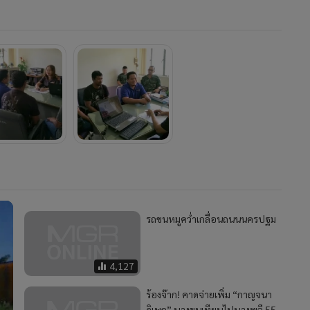
รถขนหมูคว่ำเกลื่อนถนนนครปฐม
4,127
ร้องจ๊าก! คาดจ่ายเพิ่ม “กาญจนา
ภิเษก” บางขุนเทียนไปบางพลี 55