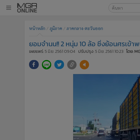
เลือกเครื่องมือท
•
หน้าหลัก
หน้าหลัก
ภูมิภาค
ภาคกลาง-ตะวันออก
ค้นหา
•
ทันเหตุการณ์
Google
•
ภาคใต้
ยอมจำนน!! 2 หนุ่ม 10 ล้อ ซิ่งย้อนศรเข
•
ภูมิภาค
MGR Onl
เผยแพร่:
5 มิ.ย. 2561 09:04
ปรับปรุง:
5 มิ.ย. 2561 10:23
โดย: M
•
Online Section
ค้นหาขั
•
บันเทิง
•
ผู้จัดการรายวัน
•
คอลัมนิสต์
•
ละคร
•
CbizReview
•
Cyber BIZ
•
ผู้จัดกวน
•
Good health & Well-being
•
Green Innovation & SD