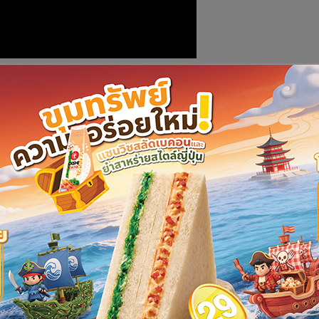
ถ่ายคลิปรถบรรทุก 10 ล้อ 2 คัน ขับซิ่งตามหลังกันไปตามถนนสาย
ิ่มตั้งแต่ 3 แยกไฟแดงท่าน้ำตื้น หมู่ 1 ต.แก่งเสี้ยน อ.เมือง
เย็นสนิทธรรมาราม ต.ลาดหญ้า อ.เมือง จ.กาญจนบุรี และได้ขับรถ
่ผู้พบเห็น และหลังจากได้นำเสนอข่าว ทำให้สังคมทางโลกโซเชียล
ย่างกว้างขวาง โดยเหตุการณ์ดังกล่าวเกิดขึ้นเมื่อวันที่ 2 มิ.ย.ที่