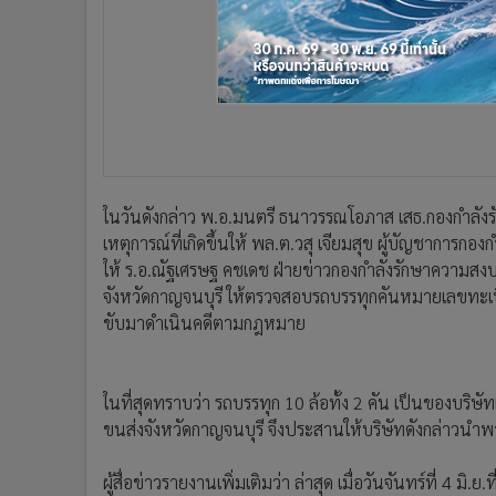
ในวันดังกล่าว พ.อ.มนตรี ธนาวรรณโอภาส เสธ.กองกำลังร
เหตุการณ์ที่เกิดขึ้นให้ พล.ต.วสุ เจียมสุข ผู้บัญชาการก
ให้ ร.อ.ณัฐเศรษฐ คชเดช ฝ่ายข่าวกองกำลังรักษาความสงบ
จังหวัดกาญจนบุรี ให้ตรวจสอบรถบรรทุกคันหมายเลขทะเบ
ขับมาดำเนินคดีตามกฎหมาย
ในที่สุดทราบว่า รถบรรทุก 10 ล้อทั้ง 2 คัน เป็นของบริษัท
ขนส่งจังหวัดกาญจนบุรี จึงประสานให้บริษัทดังกล่าวนำ
ผู้สื่อข่าวรายงานเพิ่มเติมว่า ล่าสุด เมื่อวันจันทร์ที่ 4