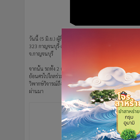
•
อินโดจีน
•
กองทุนรวม
•
Celeb Online
•
Factcheck
วันนี้ (5 มิ.ย.) ผู้สื่อข่าวรายงานว่า จากกรณีพลเมืองดี
•
ญี่ปุ่น
323 กาญจนบุรี-สังขละบุรี ด้วยการชิดเลนขวาอย่างรวดเร็ว เร
•
News1
จ.กาญจนบุรี
•
Gotomanager
จากนั้น รถทั้ง 2 คัน หักขวาบริเวณจุดกลับรถก่อนถึงวัด
ย้อนศรไปไกลร่วม 1 กิโลเมตร สร้างความหวาดเสียวให้แก
วิพากษ์วิจารณ์ถึงพฤติกรรมของคนขับรถบรรทุกทั้ง 2 คัน กันอ
ผ่านมา