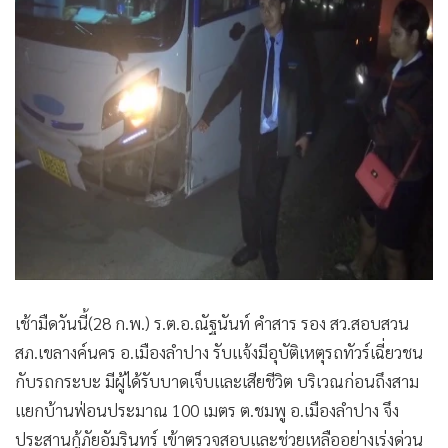
เช้ามืดวันนี้(28 ก.พ.) ร.ต.อ.ณัฐนันท์ คำสาร รอง สว.สอบสวน
สภ.เขลางค์นคร อ.เมืองลำปาง รับแจ้งมีอุบัติเหตุรถทัวร์เฉี่ยวชน
กับรถกระบะ มีผู้ได้รับบาดเจ็บและเสียชีวิต บริเวณก่อนถึงสาม
แยกบ้านฟ่อนประมาณ 100 เมตร ต.ชมพู อ.เมืองลำปาง จึง
ประสานกู้ภัยอัมรินทร์ เข้าตรวจสอบและช่วยเหลืออย่างเร่งด่วน