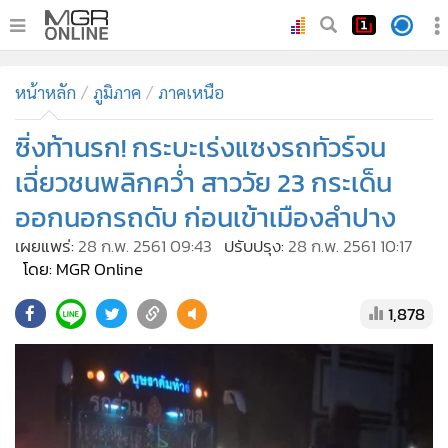
•
หน้าหลัก
หน้าหลัก
ภูมิภาค
ภาคเหนือ
•
ทันเหตุการณ์
•
ซิ่งท้านรก! กระบะเร่งแซงรถทัวร์จน
ภาคใต้
•
ภูมิภาค
เฉี่ยวชนพลิกคว่ำ สาววัย 23 กระเด็น
•
Online Section
ออกนอกรถดับ ก่อนเข้าเมืองลำปาง
•
บันเทิง
เผยแพร่:
28 ก.พ. 2561 09:43
ปรับปรุง:
28 ก.พ. 2561 10:17
•
ผู้จัดการรายวัน
โดย: MGR Online
•
คอลัมนิสต์
1,878
•
ละคร
•
CbizReview
•
Cyber BIZ
•
ผู้จัดกวน