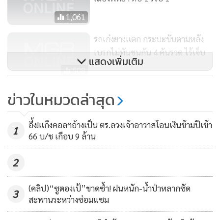
กฎหมายต่อไป
1,061
รถเก๋งยางแตก กระบะขับตามหลัง
เบรกไม่ทันชนกัน 4 คันรวด ไร้เจ็บ
แสดงเพิ่มเติม
508
คนร้ายปลอมตัวเป็นผู้โดยสารลวงคน
ข่าวในหมวดล่าสุด
ขับรถตู้ไปยิงดับ
9,419
อึ้ง!แก๊งคอลฯอ้างเป็น ตร.ลวงเจ้าอาวาสโอนเงินข้ามปีเข้า
1
66 บ/ช เกือบ 9 ล้าน
2
(คลิป)“ซูตองเป้”ขาดซ้ำ! ฝนหนัก-น้ำป่าหลากซัด
3
สะพานระหว่างซ่อมแซม