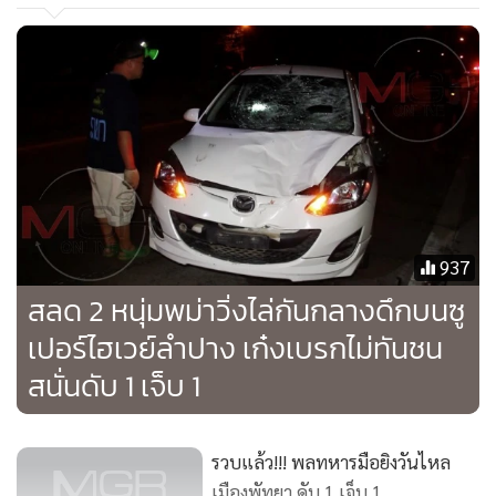
สอบถามนายณัฐพงษ์ จันทนาศักดิ์ อายุ 34 ปี คนขับรถทัวร์ ที่ยืน
รอเจ้าหน้าที่อยู่ บอกว่า ก่อนเกิดเหตุ ได้ขับรถมาตามปกติ โดยมี
ผู้โดยสารเหลืออยู่บนรถประมาณ 7 คน แต่เมื่อมาถึงบริเวณโค้ง
ลำปางกลาง ซึ่งอยู่ห่างจากจุดเกิดเหตุประมาณ 1 กิโลเมตร รถ
กระบะคันดังกล่าวก็พุ่งออกมาจากซอย
จากนั้นรถกระบะก็พยายามขับจะแซงรถของตนที่อยู่ทางเลน
ขวา พร้อมกระพริบไฟใส่เป็นระยะ แต่ตนไม่ให้แซง รถกระบะจึง
เร่งเครื่องปาดเข้ามาเลนซ้ายวิ่งแข่งตีคู่กันมากับรถของตนเอง
937
เมื่อมาถึงจุดเกิดเหตุ รถกระบะได้แซง และพยายามจะเข้าเลน
สลด 2 หนุ่มพม่าวิ่งไล่กันกลางดึกบนซู
ขวาอย่างกะทันหัน รถกระบะจึงเฉี่ยวชนบริเวณด้านหน้ารถข้าง
เปอร์ไฮเวย์ลำปาง เก๋งเบรกไม่ทันชน
ขวาของตน ทำให้รถหมุน และตกไปในร่องกลางถนน กระเด็น
สนั่นดับ 1 เจ็บ 1
ข้ามเลนไปอีกฟากหนึ่ง จนมีผู้ได้รับบาดเจ็บและเสียชีวิตดังกล่าว
เจ้าหน้าที่ตำรวจจึงบันทึกหลักฐานในที่เกิดเหตุ และจะดำเนิน
รวบแล้ว!!! พลทหารมือยิงวันไหล
การสอบสวนเพิ่มเติมอย่างละเอียด เพื่อดำเนินการตามขั้นตอน
เมืองพัทยา ดับ 1 เจ็บ 1