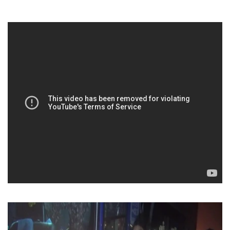
•
เกม
•
วิทยาศาสตร์
•
SMEs
•
หุ้น
•
อินโดจีน
•
กองทุนรวม
•
Celeb Online
•
Factcheck
•
ญี่ปุ่น
•
News1
•
Gotomanager