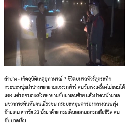
•
Good health & Well-being
•
Green Innovation & SD
•
Management & HR
•
MGR Live
•
Infographic
•
การเมือง
•
ท่องเที่ยว
•
กีฬา
•
ต่างประเทศ
ลำปาง - เกิดอุบัติเหตุอุทาหรณ์ 7 ชีวิตบนรถทัวร์สุดระทึก
•
Special Scoop
กระบะหนุ่มลำปางพยายามแซงรถทัวร์ คนขับเร่งเครื่องไม่ยอมให้
•
เศรษฐกิจ-ธุรกิจ
แซง แต่รถกระบะยังพยายามขับมาเลนซ้าย แล้วปาดหน้ามาเล
•
จีน
นขวากระทันหันจนเฉี่ยวชน กระบะหมุนตกร่องกลางถนนพุ่ง
•
ชุมชน-คุณภาพชีวิต
ข้ามเลน สาววัย 23 นั่งมาด้วย กระเด็นออกนอกรถเสียชีวิต คน
•
อาชญากรรม
ขับบาดเจ็บ
•
Motoring