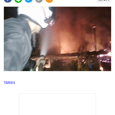
•
Good health & Well-being
•
Green Innovation & SD
•
Management & HR
•
MGR Live
•
Infographic
•
การเมือง
•
ท่องเที่ยว
•
กีฬา
•
ต่างประเทศ
•
Special Scoop
•
เศรษฐกิจ-ธุรกิจ
ระยอง
•
จีน
•
ชุมชน-คุณภาพชีวิต
•
อาชญากรรม
•
Motoring