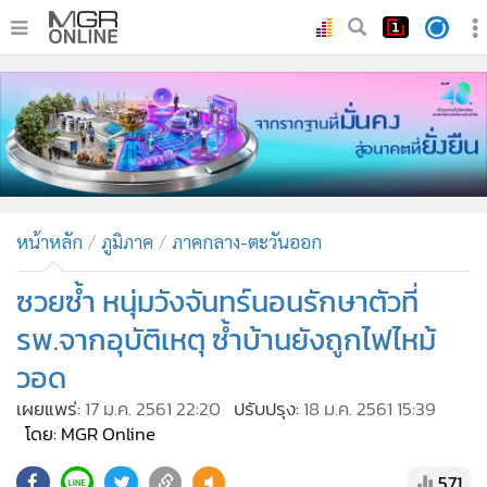
•
หน้าหลัก
•
ทันเหตุการณ์
•
ภาคใต้
•
ภูมิภาค
•
Online Section
หน้าหลัก
ภูมิภาค
ภาคกลาง-ตะวันออก
•
บันเทิง
•
ผู้จัดการรายวัน
ซวยซ้ำ หนุ่มวังจันทร์นอนรักษาตัวที่
•
คอลัมนิสต์
รพ.จากอุบัติเหตุ ซ้ำบ้านยังถูกไฟไหม้
•
ละคร
วอด
•
CbizReview
เผยแพร่:
17 ม.ค. 2561 22:20
ปรับปรุง:
18 ม.ค. 2561 15:39
•
Cyber BIZ
โดย: MGR Online
•
ผู้จัดกวน
571