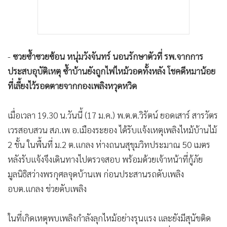
-
ซวยซ้ำซวยซ้อน หนุ่มวังจันทร์ นอนรักษาตัวที่ รพ.จากการ
ประสบอุบัติเหตุ ซ้ำบ้านยังถูกไฟไหม้วอดทั้งหลัง โชคดีหมาน้อย
ที่เลี้ยงไว้รอดตายจากกองเพลิงหวุดหวิด
เมื่อเวลา 19.30 น.วันนี้ (17 ม.ค.) พ.ต.ต.วิรัตน์ ยอดเสาร์ สารวัตร
เวรสอบสวน สภ.เพ อ.เมืองระยอง ได้รับแจ้งเหตุเพลิงไหม้บ้านไม้
2 ชั้น ในพื้นที่ ม.2 ต.แกลง ห่างถนนสุขุมวิทประมาณ 50 เมตร
หลังรับแจ้งจึงเดินทางไปตรวจสอบ พร้อมด้วยเจ้าหน้าที่กู้ภัย
มูลนิธิสว่างพรกุศลจุดบ้านเพ ก่อนประสานรถดับเพลิง
อบต.แกลง ช่วยดับเพลิง
ในที่เกิดเหตุพบเพลิงกำลังลุกไหม้อย่างรุนแรง และยังมีสุนัขติด