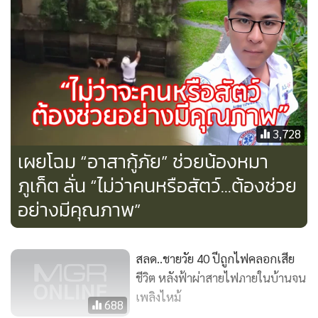
3,728
เผยโฉม “อาสากู้ภัย” ช่วยน้องหมา
ภูเก็ต ลั่น “ไม่ว่าคนหรือสัตว์...ต้องช่วย
อย่างมีคุณภาพ”
สลด..ชายวัย 40 ปีถูกไฟคลอกเสีย
ชีวิต หลังฟ้าผ่าสายไฟภายในบ้านจน
เพลิงไหม้
688