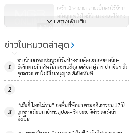
เศร้า! 2 ตายายกลายเป็นคนไร้บ้าน
หลังถูกเพลิงไหม้บ้านวอดแต่ไร้การ
แสดงเพิ่มเติม
ช่วยเหลือ
710
เจ้าตูบติดสาวแอบกระโดดลอดรั้ว
ข่าวในหมวดล่าสุด
บ้าน โดนเหล็กเสียบทะลุขา
574
ชาวบ้านกรอกสมบูรณ์ร้องโรงงานคัดแยกเศษเหล็ก-
1
อิเล็กทรอนิกส์หวั่นกระทบสิ่งแวดล้อม ผู้ว่าฯ ปราจีนฯ สั่ง
ลุยตรวจ พบไม่มีใบอนุญาต สั่งปิดทันที
2
“เฮียตี๋ ไทยไม่ทน” ลงพื้นที่พัทยา ตามคดีเยาวชน 17 ปี
3
ถูกชาวเมียนมายิงทะลุปอด–ชิง จยย. จี้ตำรวจเร่งล่า
มือปืน
สวดพระอภิธรรม “ครูหมวย” คืนที่ 2 เต็มไปด้วยความ