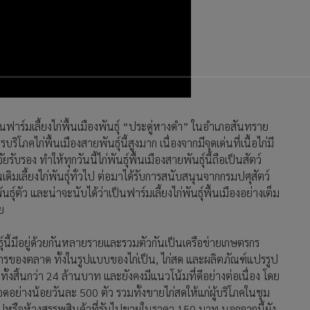
าร์มเลี้ยงไก่พื้นเมืองพันธุ์ “ประดู่หางดำ” ในอำเภอสันทราย
โภคไก่พื้นเมืองสายพันธุ์นี้สูงมาก เนื่องจากมีจุดเด่นที่เนื้อไก่มี
บรอง ทำให้ทุกวันนี้ไก่พันธุ์พื้นเมืองสายพันธุ์นี้ถือเป็นสัตว์
ดิมเลี้ยงไก่พันธุ์ทั่วไป ต่อมาได้รับการสนับสนุนจากกรมปศุสัตว์
ันธุ์ตัว และน่าจะนับได้ว่าเป็นฟาร์มเลี้ยงไก่พันธุ์พื้นเมืองอย่างเต็ม
ย
พันธุ์นี้มีอยู่ด้วยกันหลายรายและรวมตัวกันเป็นเครือข่ายเกษตรกร
รของตลาด ทั้งในรูปแบบของไก่เป็น, ไก่สด และผลิตภัณฑ์แปรรูป
ทั้งสิ้นกว่า 24 ล้านบาท และยังคงมีแนวโน้มที่ดีอย่างต่อเนื่อง โดย
อดอย่างน้อยวันละ 500 ตัว รวมทั้งขายไก่สดให้แก่ผู้บริโภคในชุม
วไปหรือห้างสรรพสินค้าที่รับไปขายในราคา 150 บาท นอกจากนี้ยัง