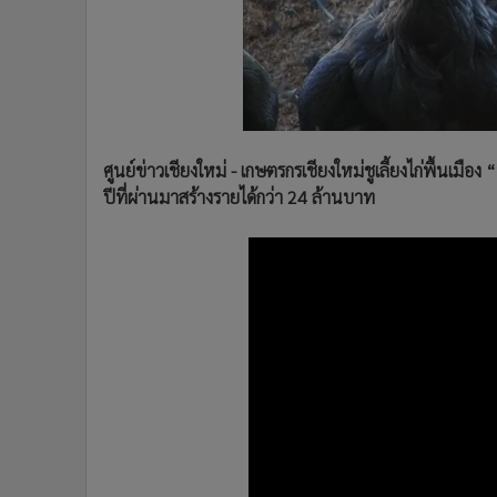
•
Management & HR
•
MGR Live
•
Infographic
•
การเมือง
•
ท่องเที่ยว
•
กีฬา
ศูนย์ข่าวเชียงใหม่ - เกษตรกรเชียงใหม่ชูเลี้ยงไก่พื้นเมื
•
ต่างประเทศ
ปีที่ผ่านมาสร้างรายได้กว่า 24 ล้านบาท
•
Special Scoop
•
เศรษฐกิจ-ธุรกิจ
•
จีน
•
ชุมชน-คุณภาพชีวิต
•
อาชญากรรม
•
Motoring
•
เกม
•
วิทยาศาสตร์
•
SMEs
•
หุ้น