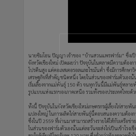
•
อินโดจีน
•
กองทุนรวม
•
Celeb Online
•
Factcheck
•
ญี่ปุ่น
•
News1
•
Gotomanager
นายซิมโอน ปัญญา เจ้าของ “บ้านสวนแพรฟาร์ม” ซึ่งเป็นฟ
จังหวัดเชียงใหม่ เปิดเผยว่า ปัจจุบันในตลาดมีความต้องการบริ
โปรตีนสูง แต่คอเลสเตอรอลและไขมันต่ำ ซึ่งมีการศึกษาวิจัยรั
เศรษฐกิจที่สำคัญชนิดหนึ่ง โดยในส่วนของฟาร์มตัวเองนั้นเ
เริ่มเลี้ยงจากแม่พันธุ์ 150 ตัว จนทุกวันนี้มีแม่พันธุ์หลายพ
รูปแบบแห่งแรกของภาคเหนือ รวมทั้งของประเทศไทยด้ว
ทั้งนี้ ปัจจุบันในจังหวัดเชียงใหม่เกษตรกรผู้เลี้ยงไก่สาย
แปลงใหญ่ ในการผลิตไก่สายพันธุ์นี้ตอบสนองความต้องกา
ซึ่งในปี 2559 ที่ผ่านมาสามารถสร้างรายได้ให้กับเครือข่าย
ในส่วนของฟาร์มตัวเองนั้นแต่ละวันจะส่งไก่เป็นเข้าโรงเชื
ชมใกล้เคียงกิโลกรัมละ 120 บาท ซึ่งต่ำกว่าท้องตลาดทั่