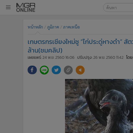
เลือกเครื่องมือท
•
หน้าหลัก
หน้าหลัก
ภูมิภาค
ภาคเหนือ
ค้นหา
•
ทันเหตุการณ์
Google
•
ภาคใต้
เกษตรกรเชียงใหม่ชู “ไก่ประดู่หางดำ” สั
•
ภูมิภาค
MGR Onl
ล้าน(ชมคลิป)
•
Online Section
เผยแพร่:
24 พ.ย. 2560 16:06
ปรับปรุง:
26 พ.ย. 2560 11:42
โดย
ค้นหาขั
•
บันเทิง
•
ผู้จัดการรายวัน
•
คอลัมนิสต์
•
ละคร
•
CbizReview
•
Cyber BIZ
•
ผู้จัดกวน
•
Good health & Well-being
•
Green Innovation & SD