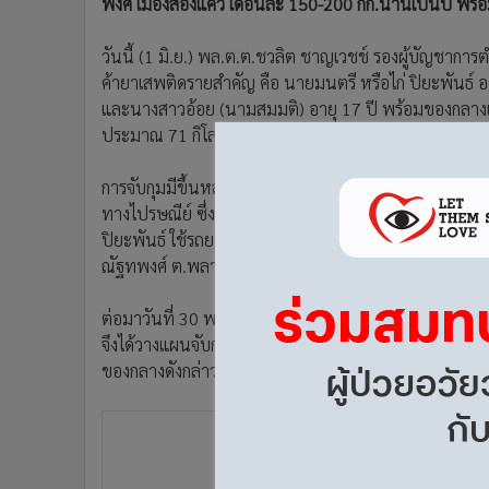
พงศ์ เมืองสองแคว เดือนละ 150-200 กก.นานเป็นปี พร้
•
อินโดจีน
•
กองทุนรวม
วันนี้ (1 มิ.ย.) พล.ต.ต.ชวลิต ชาญเวชช์ รองผู้บัญชากา
•
Celeb Online
ค้ายาเสพติดรายสำคัญ คือ นายมนตรี หรือไก่ ปิยะพันธ์ อาย
•
Factcheck
และนางสาวอ้อย (นามสมมติ) อายุ 17 ปี พร้อมของกลางเป
ประมาณ 71 กิโลกรัม มูลค่าประมาณ 426,000 บาท และ
•
ญี่ปุ่น
•
News1
การจับกุมมีขึ้นหลังตำรวจสืบสวนภาค 6 พบเบาะแสว่าผู
•
Gotomanager
ทางไปรษณีย์ ซึ่งมีต้นทางส่งจากจังหวัดพิษณุโลก จึง
ปิยะพันธ์ ใช้รถยนต์ ยี่ห้อเชฟโรเลต ทะเบียน กม 652
ณัฐทพงศ์ ต.พลายชุมพล อ.เมืองพิษณุโลก เป็นประจำ
ต่อมาวันที่ 30 พ.ค. เจ้าหน้าที่ชุดจับกุมได้รับแจ้งว่า
จึงได้วางแผนจับกุม และสามารถจับกุมตัวผู้ต้องหาคือ นา
ของกลางดังกล่าว