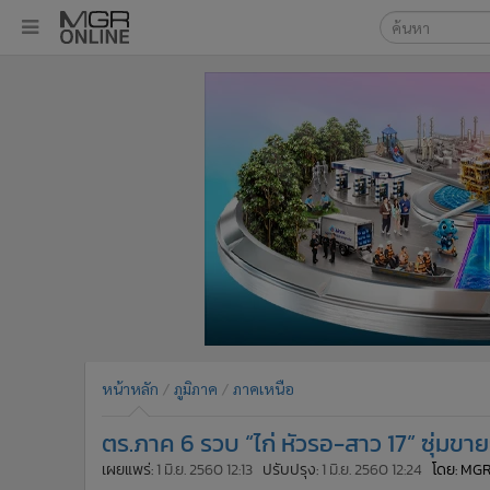
เลือกเครื่องมือท
•
หน้าหลัก
ค้นหา
•
ทันเหตุการณ์
Google
•
ภาคใต้
•
ภูมิภาค
MGR Onl
•
Online Section
ค้นหาขั
•
บันเทิง
•
ผู้จัดการรายวัน
•
คอลัมนิสต์
•
ละคร
•
CbizReview
•
Cyber BIZ
หน้าหลัก
ภูมิภาค
ภาคเหนือ
•
ผู้จัดกวน
ตร.ภาค 6 รวบ “ไก่ หัวรอ-สาว 17” ซุ่ม
•
Good health & Well-being
•
Green Innovation & SD
เผยแพร่:
1 มิ.ย. 2560 12:13
ปรับปรุง:
1 มิ.ย. 2560 12:24
โดย: MGR