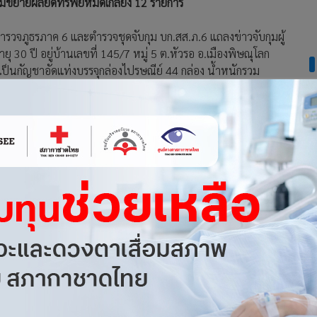
อมขยายผลยึดทรัพย์หมดเกลี้ยง 12 รายการ
รตำรวจภูธรภาค 6 และตำรวจชุดจับกุม บก.สส.ภ.6 แถลงข่าวจับกุมผู้
ุ 30 ปี อยู่บ้านเลขที่ 145/7 หมู่ 5 ต.หัวรอ อ.เมืองพิษณุโลก
็นกัญชาอัดแท่งบรรจุกล่องไปรษณีย์ 44 กล่อง น้ำหนักรวม
ยาบ้าจำนวน 202 เม็ด มูลค่าประมาณ 40,400 บาท
้ต้องหามีพฤติการณ์จำหน่ายยาเสพติดประเภทกัญชาอัดแท่งส่งผ่าน
ได้สืบสวนและรวบรวมพยานหลักฐานจนทราบว่า นายมนตรี หรือไก่
6 พิษณุโลก เป็นยานพาหนะนำกัญชาอัดแท่งส่งผ่านทางไปรษณีย์
นายมนตรีจะนำยาเสพติดกัญชามาส่งทางไปรษณีย์ให้ลูกค้าในช่วงบ่าย
ยมนตรี หรือไก่ ปิยะพันธ์ และนางสาวอ้อย (นามสมมติ) ได้พร้อม