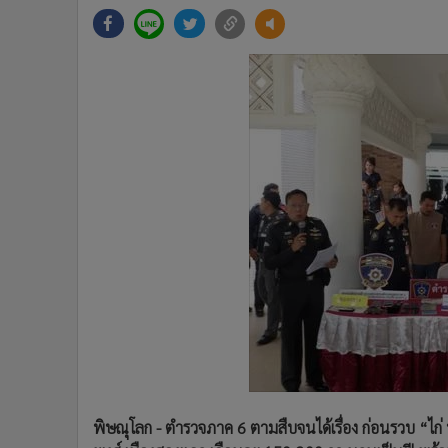
•
Management & HR
•
MGR Live
•
Infographic
•
การเมือง
•
ท่องเที่ยว
•
กีฬา
•
ต่างประเทศ
•
Special Scoop
•
เศรษฐกิจ-ธุรกิจ
•
จีน
•
ชุมชน-คุณภาพชีวิต
•
อาชญากรรม
•
Motoring
•
เกม
•
วิทยาศาสตร์
•
SMEs
พิษณุโลก - ตำรวจภาค 6 ตามสืบจนได้เรื่อง ก่อนรวบ “ไก่
•
หุ้น