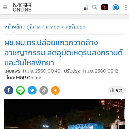
•
หน้าหลัก
หน้าหลัก
ภูมิภาค
ภาคกลาง-ตะวันออก
•
ทันเหตุการณ์
•
ผช.ผบ.ตร.ปล่อยแถวกวาดล้าง
ภาคใต้
•
ภูมิภาค
อาชญากรรม ลดอุบัติเหตุรับสงกรานต์
•
Online Section
และวันไหลพัทยา
•
บันเทิง
เผยแพร่:
1 เม.ย. 2560 00:40
ปรับปรุง:
1 เม.ย. 2560 08:12
•
ผู้จัดการรายวัน
โดย: MGR Online
•
คอลัมนิสต์
521
•
ละคร
•
CbizReview
•
Cyber BIZ
•
ผู้จัดกวน