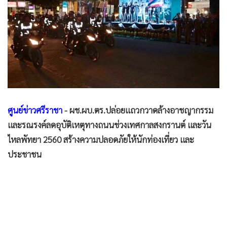
•
Good health & Well-being
•
Green Innovation & SD
•
Management & HR
•
MGR Live
•
Infographic
•
การเมือง
•
ท่องเที่ยว
ศูนย์ข่าวศรีราชา
- ผช.ผบ.ตร.ปล่อยแถวกวาดล้างอาชญากรรม
•
กีฬา
และรณรงค์ลดอุบัติเหตุทางถนนช่วงเทศกาลสงกรานต์ และวัน
•
ต่างประเทศ
ไหลพัทยา 2560 สร้างความปลอดภัยให้นักท่องเที่ยว และ
•
Special Scoop
ประชาชน
•
เศรษฐกิจ-ธุรกิจ
•
จีน
•
ชุมชน-คุณภาพชีวิต
•
อาชญากรรม
•
Motoring