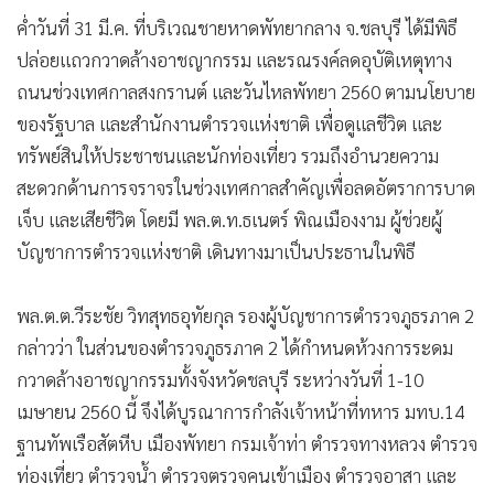
ค่ำวันที่ 31 มี.ค. ที่บริเวณชายหาดพัทยากลาง จ.ชลบุรี ได้มีพิธี
ปล่อยแถวกวาดล้างอาชญากรรม และรณรงค์ลดอุบัติเหตุทาง
ถนนช่วงเทศกาลสงกรานต์ และวันไหลพัทยา 2560 ตามนโยบาย
ของรัฐบาล และสำนักงานตำรวจแห่งชาติ เพื่อดูแลชีวิต และ
ทรัพย์สินให้ประชาชนและนักท่องเที่ยว รวมถึงอำนวยความ
สะดวกด้านการจราจรในช่วงเทศกาลสำคัญเพื่อลดอัตราการบาด
เจ็บ และเสียชีวิต โดยมี พล.ต.ท.ธเนตร์ พิณเมืองงาม ผู้ช่วยผู้
บัญชาการตำรวจแห่งชาติ เดินทางมาเป็นประธานในพิธี
พล.ต.ต.วีระชัย วิทสุทธอุทัยกุล รองผู้บัญชาการตำรวจภูธรภาค 2
กล่าวว่า ในส่วนของตำรวจภูธรภาค 2 ได้กำหนดห้วงการระดม
กวาดล้างอาชญากรรมทั้งจังหวัดชลบุรี ระหว่างวันที่ 1-10
เมษายน 2560 นี้ จึงได้บูรณาการกำลังเจ้าหน้าที่ทหาร มทบ.14
ฐานทัพเรือสัตหีบ เมืองพัทยา กรมเจ้าท่า ตำรวจทางหลวง ตำรวจ
ท่องเที่ยว ตำรวจน้ำ ตำรวจตรวจคนเข้าเมือง ตำรวจอาสา และ