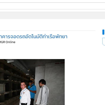
ี่ใช้
อาคารจอดรถอัตโนมัติท่าเรือพัทยา
ine
MGR Online
้นสูง
663