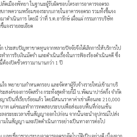
นักปลัดเมืองพัทยา ในฐานะผู้รับผิดชอบโครงการอาคารจอดรถ
อบสภาพความพร้อมของระบบภายในอาคารจอดรถ รวมทั้งชี้แจง
าดำเนินการ โดยมี ว่าที่ ร.ต.อารักษ์ เผื่อแผ่ กรรมการบริษัท
มชี้แจงรายละเอียด
 แม็ก ประสบปัญหาขาดทุนจากหลายปัจจัยจึงได้เลิกการให้บริการไป
งทำการริบเงินมัดจำ และดำเนินเรื่องในการฟ้องร้องดำเนินคดี ซึ่ง
นี้ต้องปิดชั่วคราวมานานกว่า 1 ปี
่งนอนใจ พยายามกำหนดกรอบ และจัดหาผู้รับจ้างรายใหม่เข้ามาบริ
ประสงค์ของการจัดสร้าง กระทั่งสุดท้ายก็มี บ.พัฒนาปาร์คกิ้ง จำกัด
ัญญาเป็นที่เรียบร้อยแล้ว โดยมีสนนราคาค่าเช่าเดือนละ 210,000
สนบาท แต่ขณะทำการทดสอบระบบเพื่อส่งมอบพื้นที่ก่อนเซ็น
งชะลอระยะเวลาเซ็นสัญญาออกไปก่อน จากนั้นจะนำอุปกรณ์ไปส่ง
ลงนามในสัญญา และเปิดดำเนินการอย่างเป็นทางการต่อไป
้อม และเชี่ยวชาญระบบอาคารจอดรถอัตโนมัติเป็นอย่างดี เนื่องจาก