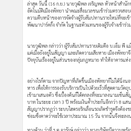
ล่าสุด วันนี้ (16 ก.ย.) นายวุฒิพล เจริญพล หัวหน้าสำ
•
อินโดจีน
อัตโนมัติเมืองพัทยา นำคณะสื่อมวลชนเข้าร่วมตรวจส
•
กองทุนรวม
ความคืบหน้าของการจัดจ้างผู้รับสัมปทานรายใหม่ที่จะเข้าม
•
Celeb Online
พัฒนาปาร์คกิ้ง จำกัด ในฐานะตัวแทนของผู้รับจ้างเข้าร่ว
•
Factcheck
•
ญี่ปุ่น
•
News1
นายวุฒิพล กล่าวว่า ผู้รับสัมปทานรายเดิมคือ บ.เอ็ม พี
•
Gotomanager
แต่เมื่อยังอยู่ในสัญญา และเกิดความเสียหาย เมืองพัทยาจึ
ปัจจุบันเรื่องอยู่ในส่วนของกลุ่มกฎหมาย ทำให้อาคารแห่ง
อย่างไรก็ตาม จากปัญหาที่เกิดขึ้นเมืองพัทยาก็ไม่ได้นิ
หาร เพื่อให้การรองรับบริการเป็นไปด้วยเร็วที่สุดตามวัตถุ
เข้ามาเสนอตัว ซึ่งเบื้องต้นก็ได้ตกลงที่จะมาลงนามเซ็นส
บาท ในระยะ เวลา 3 ปี พร้อมเงินค้ำประกันอีกกว่า 8 แ
สัญญาปรากฏว่า ระบบไฮดรอริกเลื่อนรถเกิดชำรุดจึงต้อ
ซ่อมซึ่งคาดว่าจะใช้เวลาประมาณ 15 วัน จากนั้นจึงจะ
ทางด้าน ว่าที่ ร.ต.อารักษ์ กล่าวว่า ทางบริษัทมีความพร