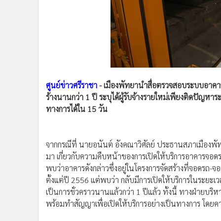
•
Management & HR
•
MGR Live
•
Infographic
•
การเมือง
•
ท่องเที่ยว
•
กีฬา
•
ต่างประเทศ
ศูนย์ข่าวศรีราชา
- เมืองพัทยานำสื่อตรวจสอบระบบอาคารจอ
•
Special Scoop
ร้างนานกว่า 1 ปี ระบุได้ผู้รับจ้างรายใหม่เพียงติดปัญหา
ทางการได้ใน 15 วัน
•
เศรษฐกิจ-ธุรกิจ
•
จีน
•
ชุมชน-คุณภาพชีวิต
จากกรณีที่ นายอนันต์ อังคณาวิศัลย์ ประธานสภาเมืองพั
•
อาชญากรรม
มา เกี่ยวกับความคืบหน้าของการเปิดให้บริการอาคารจอดรถ
•
Motoring
พบว่าอาคารดังกล่าวซึ่งอยู่ในโครงการจัดสร้างที่จอดรถ-จอด
•
เกม
ตั้งแต่ปี 2556 แต่พบว่า กลับมีการเปิดให้บริการในระยะเว
•
วิทยาศาสตร์
เป็นการชั่วคราวนานแล้วกว่า 1 ปีแล้ว ทั้งนี้ ทางฝ่ายบริหาร
•
SMEs
พร้อมทำสัญญาเพื่อเปิดให้บริการอย่างเป็นทางการ โดยค
•
หุ้น