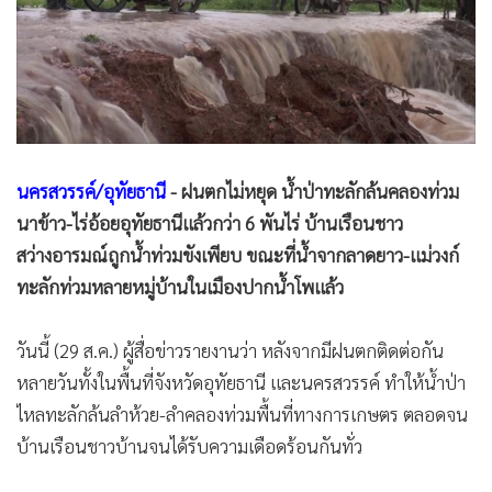
•
Good health & Well-being
•
Green Innovation & SD
•
Management & HR
•
MGR Live
•
Infographic
•
การเมือง
นครสวรรค์/อุทัยธานี
- ฝนตกไม่หยุด น้ำป่าทะลักล้นคลองท่วม
•
ท่องเที่ยว
นาข้าว-ไร่อ้อยอุทัยธานีแล้วกว่า 6 พันไร่ บ้านเรือนชาว
•
กีฬา
สว่างอารมณ์ถูกน้ำท่วมขังเพียบ ขณะที่น้ำจากลาดยาว-แม่วงก์
•
ต่างประเทศ
ทะลักท่วมหลายหมู่บ้านในเมืองปากน้ำโพแล้ว
•
Special Scoop
•
เศรษฐกิจ-ธุรกิจ
วันนี้ (29 ส.ค.) ผู้สื่อข่าวรายงานว่า หลังจากมีฝนตกติดต่อกัน
•
จีน
หลายวันทั้งในพื้นที่จังหวัดอุทัยธานี และนครสวรรค์ ทำให้น้ำป่า
•
ชุมชน-คุณภาพชีวิต
ไหลทะลักล้นลำห้วย-ลำคลองท่วมพื้นที่ทางการเกษตร ตลอดจน
•
อาชญากรรม
บ้านเรือนชาวบ้านจนได้รับความเดือดร้อนกันทั่ว
•
Motoring