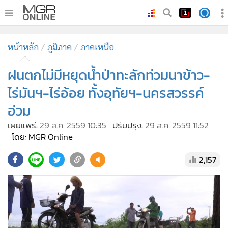
•
หน้าหลัก
หน้าหลัก
ภูมิภาค
ภาคเหนือ
•
ทันเหตุการณ์
•
ฝนตกไม่มีหยุดน้ำป่าทะลักท่วมนาข้าว-
ภาคใต้
•
ภูมิภาค
ไร่มันฯ-ไร่อ้อย ทั้งอุทัยฯ-นครสวรรค์
•
Online Section
อ่วม
•
บันเทิง
เผยแพร่:
29 ส.ค. 2559 10:35
ปรับปรุง:
29 ส.ค. 2559 11:52
•
ผู้จัดการรายวัน
โดย: MGR Online
•
คอลัมนิสต์
2,157
•
ละคร
•
CbizReview
•
Cyber BIZ
•
ผู้จัดกวน