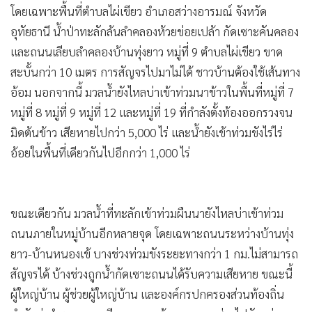
โดยเฉพาะพื้นที่ตำบลไผ่เขียว อำเภอสว่างอารมณ์ จังหวัด
•
เกม
อุทัยธานี น้ำป่าทะลักล้นลำคลองห้วยข่อยเปล้า กัดเซาะคันคลอง
•
วิทยาศาสตร์
และถนนเลียบลำคลองบ้านทุ่งยาว หมู่ที่ 9 ตำบลไผ่เขียว ขาด
•
SMEs
สะบั้นกว่า 10 เมตร การสัญจรไปมาไม่ได้ ชาวบ้านต้องใช้เส้นทาง
•
หุ้น
อ้อม นอกจากนี้ มวลน้ำยังไหลบ่าเข้าท่วมนาข้าวในพื้นที่หมู่ที่ 7
•
อินโดจีน
หมู่ที่ 8 หมู่ที่ 9 หมู่ที่ 12 และหมู่ที่ 19 ที่กำลังตั้งท้องออกรวงจน
•
กองทุนรวม
มิดต้นข้าว เสียหายไปกว่า 5,000 ไร่ และน้ำยังเข้าท่วมขังไร่ไร่
•
Celeb Online
อ้อยในพื้นที่เดียวกันไปอีกกว่า 1,000 ไร่
•
Factcheck
•
ญี่ปุ่น
•
News1
ขณะเดียวกัน มวลน้ำที่ทะลักเข้าท่วมผืนนายังไหลบ่าเข้าท่วม
•
Gotomanager
ถนนภายในหมู่บ้านอีกหลายจุด โดยเฉพาะถนนระหว่างบ้านทุ่ง
ยาว-บ้านหนองเข้ บางช่วงท่วมขังระยะทางกว่า 1 กม.ไม่สามารถ
สัญจรได้ บ้างช่วงถูกน้ำกัดเซาะถนนได้รับความเสียหาย ขณะนี้
ผู้ใหญ่บ้าน ผู้ช่วยผู้ใหญ่บ้าน และองค์กรปกครองส่วนท้องถิ่น