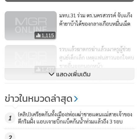
มทบ.31 ร่วม ตร.นครสวรรค์ จับแก๊ง
ค้ายาบ้าได้ของกลางเกือบหมื่นเม็ด
1,115
รวบแล้วฆาตกรฆ่าแล้วเผาครูผู้ช่วย
ศูนย์เด็กเล็ก เหตุแฟนสาวนอกใจคบ
ชายอื่นออกนอกหน้า
1,437
แสดงเพิ่มเติม
จนท.ยกคณะยึดไร่มันฯ-อ้อย-นาข้าว
รุกป่าแม่วงก์คืนแผ่นดิน
ข่าวในหมวดล่าสุด
350
(คลิป)เครียดกันทั้งเมือง!พ่อเฒ่าชายแดนแม่สายเจ้าของ
1
ตึกริมฝั่ง แอบเจาะบิ๊กแบ็คกันน้ำท่วมแล้วถึง 3 รอบ
2