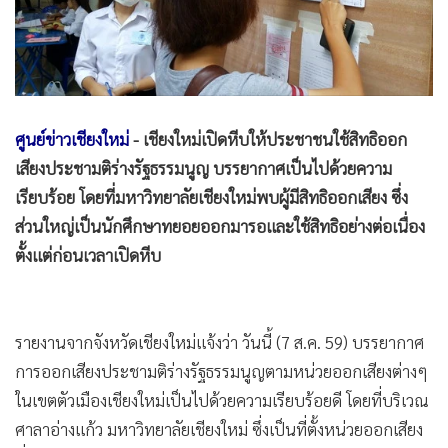
•
Good health & Well-being
•
Green Innovation & SD
•
Management & HR
•
MGR Live
•
Infographic
ศูนย์ข่าวเชียงใหม่
- เชียงใหม่เปิดหีบให้ประชาชนใช้สิทธิออก
•
การเมือง
เสียงประชามติร่างรัฐธรรมนูญ บรรยากาศเป็นไปด้วยความ
•
ท่องเที่ยว
เรียบร้อย โดยที่มหาวิทยาลัยเชียงใหม่พบผู้มีสิทธิออกเสียง ซึ่ง
•
กีฬา
ส่วนใหญ่เป็นนักศึกษาทยอยออกมารอและใช้สิทธิอย่างต่อเนื่อง
•
ต่างประเทศ
ตั้งแต่ก่อนเวลาเปิดหีบ
•
Special Scoop
•
เศรษฐกิจ-ธุรกิจ
•
จีน
รายงานจากจังหวัดเชียงใหม่แจ้งว่า วันนี้ (7 ส.ค. 59) บรรยากาศ
การออกเสียงประชามติร่างรัฐธรรมนูญตามหน่วยออกเสียงต่างๆ
•
ชุมชน-คุณภาพชีวิต
ในเขตตัวเมืองเชียงใหม่เป็นไปด้วยความเรียบร้อยดี โดยที่บริเวณ
•
อาชญากรรม
ศาลาอ่างแก้ว มหาวิทยาลัยเชียงใหม่ ซึ่งเป็นที่ตั้งหน่วยออกเสียง
•
Motoring