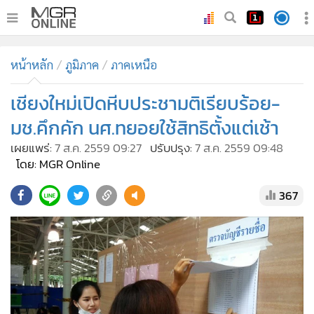
•
หน้าหลัก
หน้าหลัก
ภูมิภาค
ภาคเหนือ
•
ทันเหตุการณ์
•
เชียงใหม่เปิดหีบประชามติเรียบร้อย-
ภาคใต้
•
ภูมิภาค
มช.คึกคัก นศ.ทยอยใช้สิทธิตั้งแต่เช้า
•
Online Section
เผยแพร่:
7 ส.ค. 2559 09:27
ปรับปรุง:
7 ส.ค. 2559 09:48
•
บันเทิง
โดย: MGR Online
•
ผู้จัดการรายวัน
367
•
คอลัมนิสต์
•
ละคร
•
CbizReview
•
Cyber BIZ
•
ผู้จัดกวน