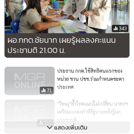
343
ผอ.กกต.ชัยนาท เผยรู้ผลลงคะแนน
ประชามติ 21.00 น.
ประธาน กกต.ใช้สิทธิคนแรกของ
หน่วย ชวน ปชช.ร่วมกำหนดชะตา
ประเทศ
71
"วิษณุ"ย้ำโรดแมปไม่เปลี่ยน นายกฯ
เตรียมแถลงท่าทีรัฐบาลหลังรู้ผล
ประชามติ
212
แสดงเพิ่มเติม