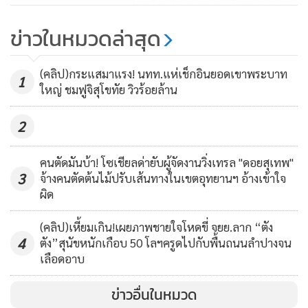
โรงเรียนวัดเทพชุมนุมจัดขบวนกลอง
ยาวรณรงค์ ปชช.ออกใช้สิทธิลง
ข่าวในหมวดล่าสุด
ประชามติ
278
(คลิป)กระแสมาแรง! นทท.แห่เช็กอินยอดเขาพระบาท
1
ใหญ่ ชมฟูจิสุโขทัย วิวร้อยล้าน
2
คนตัดมันบ้า! โซเชียลด่ายับผู้จัดงานวิ่งเทรล "ดอยสุเทพ"
3
จ้างคนตัดต้นไม้ปรับเส้นทางในเขตอุทยานฯ อ้างเข้าใจ
ผิด
(คลิป)เหี้ยมเกิน!เผยภาพชายใจโหดขี่ จยย.ลาก “ตัง
4
ตัง”สุนัขหนักเกือบ 50 โลฯครูดไปกับพื้นถนนลำปางจน
เลือดอาบ
ข่าวอื่นในหมวด