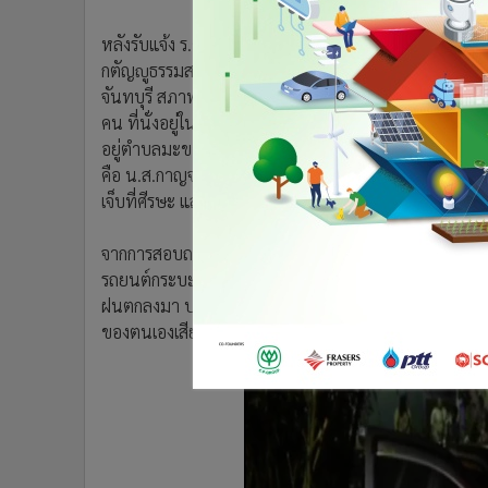
•
อินโดจีน
หลังรับแจ้ง ร.ต.ท.ศรีจันทร์ เรือนเงิน ร้อยเวรสถานีตำรวจ
•
กองทุนรวม
กตัญญูธรรมสถานจันทบุรี ได้รุดไปที่เกิดเหตุ เมื่อเดิ
•
Celeb Online
จันทบุรี สภาพด้านข้างคนขับพังยับเยิน ใกล้กันพบต้นไม้
•
Factcheck
คน ที่นั่งอยู่ในแค็บ ทราบชื่อคือ นายนายไวพจน์ เพ็ญวงศ
•
ญี่ปุ่น
อยู่ตำบลมะขาม อำเภอมะขาม จังหวัดจันทบุรี ได้รับบาดเจ็
•
News1
คือ น.ส.กาญจนา จูมมะณีย์ อายุ 20 ปี อยู่บ้านเลขที่ 13/
•
Gotomanager
เจ็บที่ศีรษะ และมีบาดแผลตามร่างกาย และแขน
จากการสอบถาม นายลัทธพล แซ่เหลา คนขับรถยนต์กระบะ
รถยนต์กระบะเล่นที่อำเภอแหลมสิงห์ หลังเที่ยวเสร็จก็ได้ขั
ฝนตกลงมา ประกอบเส้นทางดังกล่าวไม่มีไฟฟ้าส่องสว่างทำใ
ของตนเองเสียชีวิต และได้รับบาดเจ็บดังกล่าว