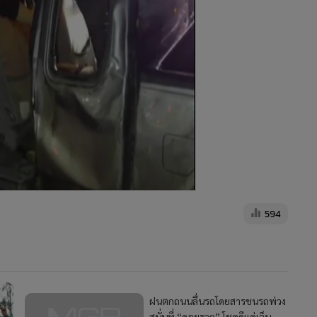
594
ฝนตกถนนลื่นรถโดยสารชนรถพ่วง
สนั่นที่ “ดอยรวก” โชคดีแค่เจ็บ