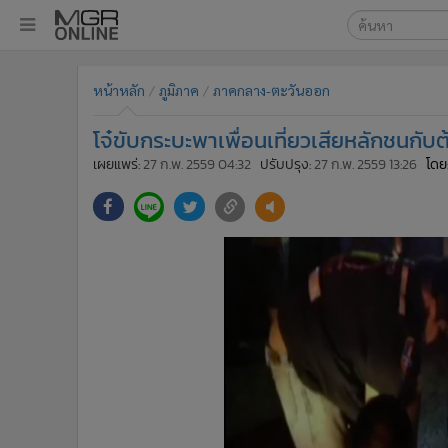
เลือกเครื่องมือท
•
หน้าหลัก
หน้าหลัก
ภูมิภาค
ภาคกลาง-ตะวันออก
ค้นหา
•
ทันเหตุการณ์
Google
•
ภาคใต้
โจ๋ขับกระบะพาเพื่อนเที่ยวเสียหลักชนกับต้
•
ภูมิภาค
MGR Onl
เผยแพร่:
27 ก.พ. 2559 04:32
ปรับปรุง:
27 ก.พ. 2559 13:26
โดย
•
Online Section
ค้นหาขั
•
บันเทิง
•
ผู้จัดการรายวัน
•
คอลัมนิสต์
•
ละคร
•
CbizReview
•
Cyber BIZ
•
ผู้จัดกวน
•
Good health & Well-being
•
Green Innovation & SD