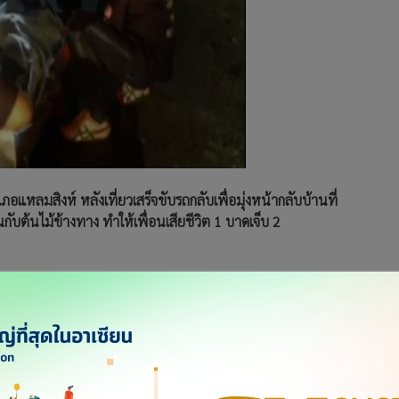
อแหลมสิงห์ หลังเที่ยวเสร็จขับรถกลับเพื่อมุ่งหน้ากลับบ้านที่
บต้นไม้ข้างทาง ทำให้เพื่อนเสียชีวิต 1 บาดเจ็บ 2
ทร์ เรือนเงิน ร้อยเวรสถานีตำรวจภูธรเมืองจันทบุรี ได้รับแจ้งว่ามี
ทาง บริเวณถนนสายเกาะขวาง-หนองบัว ทางเข้าสนามกอฟล์วาวา
ดเหตุมีผู้เสียชีวิต 1 ราย และผู้ได้รับบาดเจ็บ 2 ราย ขอให้เจ้า