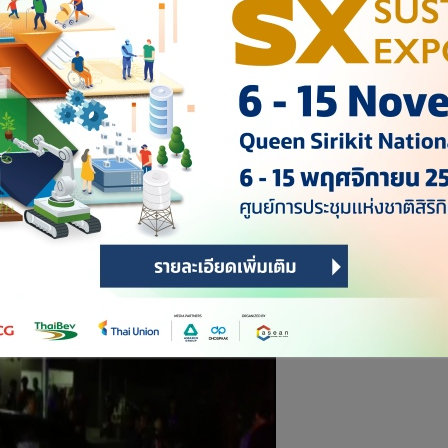
ภูธรเมืองจันทบุรี พร้อมด้วยเจ้าหน้าที่อาสาหน่วยกู้ภัยสมาคมสว่าง
นทางไปถึงพบรถยนต์กระบะอีซูซุ สีบรอนซ์ หมายเลขทะเบียน บบ 1499
ข้างทางมีร่องรอยการเฉี่ยวชน ภายในรถพบผู้เสียชีวิตเป็นชาย 1
์ อายุ 35 ปี ส่วนขับทราบชื่อคือ นายลัทธพล แซ่เหลา อายุ 20 ปี
บเล็กน้อย และผู้ได้รับบาดเจ็บอีก 1 คน ที่นั่งมากับรถยนต์กระบะ
1 หมู่ที่ 2 ตำบลทุ่งขนาน อำเภอสอยดาว จังหวัดจันทบุรี ได้รับบาด
 กล่าวว่า ตนเอง และเพื่อนรวม 3 คน ได้ชวนกันออกไปขับ
บรถเพื่อมุ่งหน้าจะกลับบ้านที่อำเภอมะขาม มาถึงจุดเกิดเหตุได้มี
ห้รถเกิดเสียหลักพุ่งไปชนกับต้นไม้ข้างทางอย่างจัง ทำให้เพื่อน