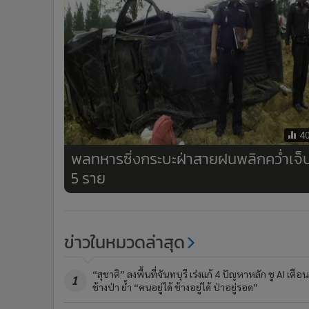
4
พลทหารซิ่งกระบะฝ่าสายฝนพลิกคว่ำเจ็
5 ราย
ข่าวในหมวดล่าสุด
“สุชาติ” ลงพื้นที่จันทบุรี เร่งแก้ 4 ปัญหาหลัก ชู AI เตือน
1
ช้างป่า ย้ำ “คนอยู่ได้ ช้างอยู่ได้ ป่าอยู่รอด”