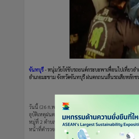
•
Management & HR
•
MGR Live
•
Infographic
•
การเมือง
•
ท่องเที่ยว
•
กีฬา
•
ต่างประเทศ
•
Special Scoop
•
เศรษฐกิจ-ธุรกิจ
จันทบุรี
- หนุ่มวัยโจ๋ขับรถยนต์กระบะพาเพื่อนไปเที่ยวอำเภ
•
จีน
อำเภอมะขาม จังหวัดจันทบุรี ฝนตกถนนลื่นรถเสียหลักชนกั
•
ชุมชน-คุณภาพชีวิต
•
อาชญากรรม
•
Motoring
วันนี้ (26 ก.พ.) เมื่อเวลา 20.00 น. ที่ผ่านมา ร.ต.ท.ศรีจัน
•
เกม
อุบัติเหตุฝนตกถนนลื่นรถยนต์กระบะชนกับต้นไม้ข้าง
•
วิทยาศาสตร์
หมู่ที่ 2 ตำบลเกาะขวาง อำเภอเมือง จังหวัดจันทบุรี ในที่เกิ
•
SMEs
หน้าที่ตำรวจเดินทางมาตรวจสอบด้วย
•
หุ้น