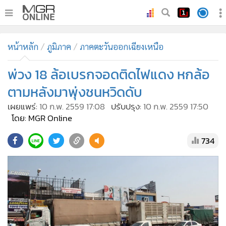
•
หน้าหลัก
หน้าหลัก
ภูมิภาค
ภาคตะวันออกเฉียงเหนือ
•
ทันเหตุการณ์
•
พ่วง 18 ล้อเบรกจอดติดไฟแดง หกล้อ
ภาคใต้
•
ภูมิภาค
ตามหลังมาพุ่งชนหวิดดับ
•
Online Section
เผยแพร่:
10 ก.พ. 2559 17:08
ปรับปรุง:
10 ก.พ. 2559 17:50
•
บันเทิง
โดย: MGR Online
•
ผู้จัดการรายวัน
734
•
คอลัมนิสต์
•
ละคร
•
CbizReview
•
Cyber BIZ
•
ผู้จัดกวน