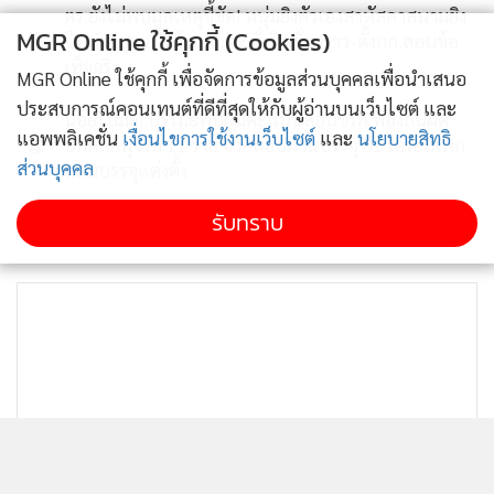
ตร.ยังไม่พบมูลเหตุชี้ชัด! หนุ่มยิงตัวเองสาหัสคาสนามยิง
MGR Online ใช้คุกกี้ (Cookies)
3
ปืนค่ายสุรนารี ด้าน ทภ.2 สั่งปิดชั่วคราว-ตั้งกก.สอบข้อ
เท็จจริง
MGR Online ใช้คุกกี้ เพื่อจัดการข้อมูลส่วนบุคคลเพื่อนำเสนอ
ประสบการณ์คอนเทนต์ที่ดีที่สุดให้กับผู้อ่านบนเว็บไซต์ และ
น้อยไปมั้ย! บุรีรัมย์พบผู้มีคะแนนสอบขรก.ท้องถิ่นผิด
แอพพลิเคชั่น
เงื่อนไขการใช้งานเว็บไซต์
และ
นโยบายสิทธิ
4
ปกติส่อทุจริต 11 ราย จากสอบผ่านบรรจุ 81 เตรียมเพิก
ส่วนบุคคล
ถอนบรรจุแต่งตั้ง
รับทราบ
ข่าวอื่นในหมวด