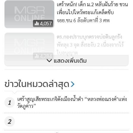
เศร้าหนัก! เด็ก ม.2 หลับฝันร้าย ชวน
เพื่อนไปไหว้พระแก้เคล็ดขับ
จยย.ชน 6 ล้อดับคาที่ 3 ศพ
4,057
ตร.กองปราบบุกตรวจบ่อดินลูกรัง
พัทลุง 3 จุด สั่งระงับ 2 เนื่องจากไร้
ใบอนุญาต
4,284
แสดงเพิ่มเติม
ตร.ลุย อ.ปากพะยูน จ.พัทลุง ตรวจ
บ่อดินลูกรัง พบ 2 ใน 3 ไม่มีใบ
ข่าวในหมวดล่าสุด
อนุญาต/ใช้เครื่องจักรกลเกิน
1,475
กม.กำหนด
เศร้าสูญเสียพระเกจิดังเมืองน้ำดำ “หลวงพ่อณรงค์"แห่ง
1
วัดภูค่าว”
2