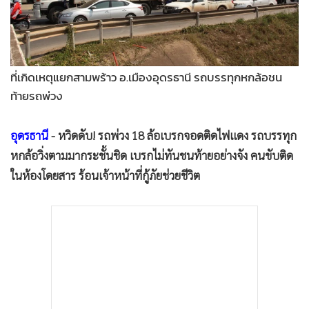
•
Good health & Well-being
•
Green Innovation & SD
•
Management & HR
•
MGR Live
ที่เกิดเหตุแยกสามพร้าว อ.เมืองอุดรธานี รถบรรทุกหกล้อชน
•
Infographic
ท้ายรถพ่วง
•
การเมือง
•
ท่องเที่ยว
อุดรธานี
- หวิดดับ! รถพ่วง 18 ล้อเบรกจอดติดไฟแดง รถบรรทุก
•
กีฬา
หกล้อวิ่งตามมากระชั้นชิด เบรกไม่ทันชนท้ายอย่างจัง คนขับติด
•
ต่างประเทศ
ในห้องโดยสาร ร้อนเจ้าหน้าที่กู้ภัยช่วยชีวิต
•
Special Scoop
•
เศรษฐกิจ-ธุรกิจ
•
จีน
•
ชุมชน-คุณภาพชีวิต
•
อาชญากรรม
•
Motoring