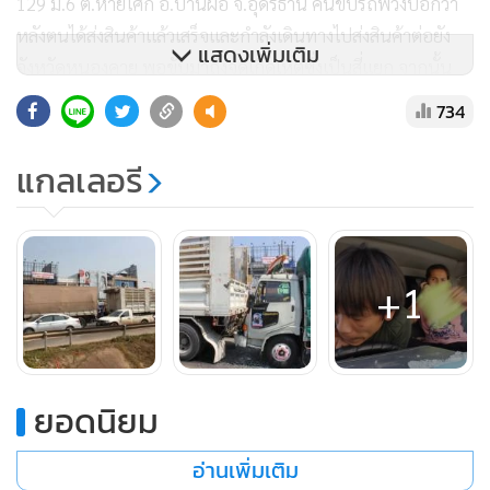
129 ม.6 ต.หายโศก อ.บ้านผือ จ.อุดรธานี คนขับรถพ่วงบอกว่า
หลังตนได้ส่งสินค้าแล้วเสร็จและกำลังเดินทางไปส่งสินค้าต่อยัง
แสดงเพิ่มเติม
จังหวัดหนองคาย พอขับมาถึงจุดเกิดเหตุซึ่งเป็นสี่แยก จากนั้น
สัญญาไฟจราจรได้เปลี่ยนเป็นสีส้มและแดง ตนจึงแตะเบรกเพื่อ
734
หยุดรถ และรถหกล้อที่ขับตามมาก็มาชนท้ายเข้าอย่างจังจนเกิด
อุบัติเหตุ ด้านนายสมหมาย พะวัตทะ บอกว่ารถพ่วงเบรกรถ
แกลเลอรี
กะทันหันทำให้ตนเบรกรถไม่ทัน
+1
เบื้องต้นเจ้าหน้าที่ตำรวจได้นำตัวผู้ขับขี่รถบรรทุก 18 ล้อเข้า
สอบสวนที่ สภ.เมืองอุดรธานี หลังจากนี้จะทำการสอบสวนพยาน
ในที่เกิดเหตุและผู้ได้รับบาดเจ็บหลังจากรักษาพยาบาลแล้ว เพื่อ
หาสาเหตุที่แท้จริงต่อไป
ยอดนิยม
อ่านเพิ่มเติม