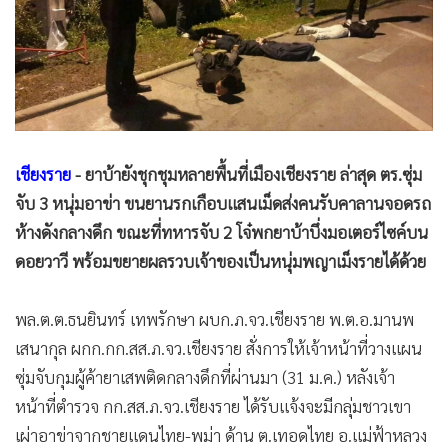
•
Good health & Well-being
•
Green Innovation & SD
•
Management & HR
•
MGR Live
•
Infographic
•
การเมือง
เชียงราย
- ยาบ้ายังชุกชุมหลายพื้นที่เมืองเชียงราย ล่าสุด ตร.ซุ่ม
•
ท่องเที่ยว
จับ 3 หนุ่มอาข่า ขนยานรกเกือบแสนเม็ดส่งคนรับคาลานจอดรถ
•
กีฬา
ห้างดังกลางดึก ขณะที่ทหารจับ 2 โจ๋พกยาบ้าบึ่งมอเตอร์ไซค์บน
•
ต่างประเทศ
ดอยวาวี พร้อมขยายผลรวบเจ้าของเป็นหนุ่มพญาเม็งรายได้ด้วย
•
Special Scoop
•
เศรษฐกิจ-ธุรกิจ
พล.ต.ต.ธนยินทร์ เทพรักษา ผบก.ภ.จว.เชียงราย พ.ต.อ.มานพ
•
จีน
เสนากุล ผกก.กก.สส.ภ.จว.เชียงราย สั่งการให้เจ้าหน้าที่วางแผน
•
ชุมชน-คุณภาพชีวิต
ซุ่มจับกุมผู้ค้ายาเสพติดกลางดึกที่ผ่านมา (31 ม.ค.) หลังเจ้า
•
อาชญากรรม
หน้าที่ตำรวจ กก.สส.ภ.จว.เชียงราย ได้รับแจ้งจะมีกลุ่มชาวเขา
•
Motoring
เผ่าอาข่าจากชายแดนไทย-พม่า ด้าน ต.เทอดไทย อ.แม่ฟ้าหลวง