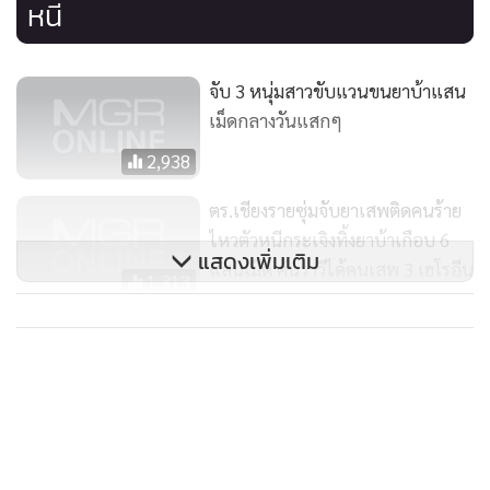
หนี
จับ 3 หนุ่มสาวขับแวนขนยาบ้าแสน
เม็ดกลางวันแสกๆ
2,938
ตร.เชียงรายซุ่มจับยาเสพติดคนร้าย
ไหวตัวหนีกระเจิงทิ้งยาบ้าเกือบ 6
แสดงเพิ่มเติม
แสนเม็ด ค้นวาวีได้คนเสพ 3 เฮโรอีน
1,313
1 ขวด
ตร.รวบผัว-เมียคนเมืองพร้าวคาด่าน
ซิ่งปิกอัพขนยาบ้า 2 แสนเม็ดเข้า
เชียงใหม่
2,290