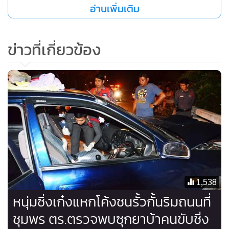
อ่านเพิ่มเติม
ปี บ้านเลขที่ 31/1 ม.12 ต.ท่าข้าวเปลือก อ.แม่จัน จ.เชียงราย
และนายเอกชัย หม่อปอกู่ อายุ 19 ปี บ้านเลขที่ 182 ม.5 ต.แม่สล
องนอก อ.แม่ฟ้าหลวง จ.เชียงราย เป็นผู้ซ้อนท้าย
ข่าวที่เกี่ยวข้อง
ผลการตรวจค้นพบยาบ้าบรรจุอยู่ในถุงพลาสติกพันด้วยเทปพัน
สายไฟสีดำ จำนวน 5 ถุง รวมยาบ้า 1,000 เม็ด ซุกซ่อนอยู่ใน
กระเป๋าเสื้อแขนยาวด้านขวาของ นายเอกชัย สอบสวนเบื้องต้น
ให้การว่า เป็นของ นายเอกพงษ์ อรรถพลภูษิต ชาว อ.พญาเม็ง
ราย เจ้าหน้าที่ทหารจึงประสานเจ้าหน้าที่ตำรวจ
กก.สส.ภ.เชียงราย ขยายผลจับกุม นายเอกพงษ์ ได้อีกคน จากนั้น
นำทั้งหมดพร้อมของกลางดำเนินคดีตามกฎหมายต่อไป
1,538
หนุ่มซิ่งเก๋งแหกโค้งชนรั้วกั้นริมถนนที่
ชุมพร ตร.ตรวจพบซุกยาบ้าคนขับชิ่ง