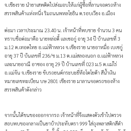
จ.เชียงราย นำยาเสพติดไปส่งมอบให้แก่ผู้ซื้อที่ลานจอดรถห้าง
•
เกม
สรรพสินค้าแห่งหนึ่ง ริมถนนพหลโยธิน ต.รอบเวียง อ.เมือง
•
วิทยาศาสตร์
•
SMEs
ต่อมา เวลาประมาณ 23.40 น. เจ้าหน้าที่พบชาย จำนวน 3 คน
•
หุ้น
ทราบชื่อต่อมาคือ นายหล่อตี้ แลเซอกู่ อายุ 34 ปี บ้านเลขที่ 3
•
อินโดจีน
ม.12 ต.เทอดไทย อ.แม่ฟ้าหลวง จ.เชียงราย นายอาหมื่อ เบเซกู่
•
กองทุนรวม
อายุ 37 ปี บ้นเลขที่ 236/ช ม.13 ต.แม่สลองนอก อ.แม่ฟ้าหลวง
•
Celeb Online
และนายอาณี อาซอง อายุ 29 ปี บ้านเลขที่ 023 ม.5 ต.แม่ไร่
•
Factcheck
อ.แม่จัน จ.เชียงราย ขับรถยนต์กระบะยี่ห้อโตโยต้า สีน้ำเงิน
•
ญี่ปุ่น
หมายเลขทะเบียน บษ 2801 เชียงราย มาลานจอดรถของห้าง
•
News1
สรรพสินค้าดังกล่าว
•
Gotomanager
จากนั้นได้ขนของออกจากรถ เจ้าหน้าที่จึงแสดงตัวเข้าไปตรวจ
สอบพบของกลางเป็นยาบ้าประทับตรา 999 ใส่ถุงพลาสติกสีดำ