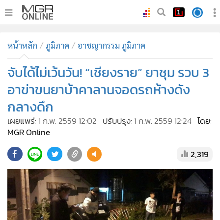
•
หน้าหลัก
หน้าหลัก
ภูมิภาค
อาชญากรรม ภูมิภาค
•
ทันเหตุการณ์
•
จับได้ไม่เว้นวัน! “เชียงราย” ยาชุม รวบ 3
ภาคใต้
•
ภูมิภาค
อาข่าขนยาบ้าคาลานจอดรถห้างดัง
•
Online Section
กลางดึก
•
บันเทิง
เผยแพร่:
1 ก.พ. 2559 12:02
ปรับปรุง:
1 ก.พ. 2559 12:24
โดย:
•
ผู้จัดการรายวัน
MGR Online
•
คอลัมนิสต์
2,319
•
ละคร
•
CbizReview
•
Cyber BIZ
•
ผู้จัดกวน