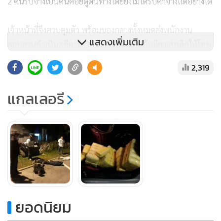
2 คนรับจ้างเป็นคนคอยดูต้นทางโดยยังไม่ได้รับค่าจ้างแต่อย่างใด
เจ้าหน้าที่จึงควบคุมตัว พร้อมของกลางทั้งหมดส่งพนักงาน
แสดงเพิ่มเติม
สอบสวนดำเนินคดีตามกฎหมายข้อหาร่วมกันมียาเสพติดให้โทษ
ประเภท 1 (ยาบ้า) ไว้ในความครอบครองเพื่อจำหน่ายและ
2,319
พยายามจำหน่ายโดยผิดกฎหมาย
แกลเลอรี
วันเดียวกัน หน่วยพื้นที่พิเศษดอยวาวี ร.17 ได้รับแจ้งจะมีการ
ลักลอบลำเลียงยาเสพติดผ่านพื้นที่หมู่บ้านห้วยส้านลีซอ ม.5
ต.ห้วยชมพู อ.เมืองเชียงราย ไปทางบ้านดอยช้าง ม.3 ต.วาวี
อ.แม่สรวย จ.เชียงราย ร.ท.บุญเลิศ ค้ำจุน หน.ปฏิบัติการพื้นที่
พิเศษดอยวาวี จึงนำกำลังไปตั้งจุดสกัดบนเส้นทางดังกล่าว
กระทั่งพบจักรยานยนต์ยี่ห้อฮอนด้าเวฟ สีแดงดำ หมายเลข
ยอดนิยม
ทะเบียน 1 กฐ 5238 เชียงราย ผ่านมาตรงกับที่ได้รับแจ้งจึงให้
สัญญาณหยุดตรวจ พบคนขับชื่อ นายพีรพงษ์ เซอก๋อง อายุ 18