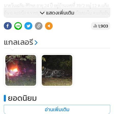
นายวันเฉลิม ศิริพล อายุ 24 ปี อยู่บ้านเลขที่ 39/2 หมู่ 12 ต.แก้ม
แสดงเพิ่มเติม
อ้น อ.จอมบึง จ.ราชบุรี เป็นเจ้าของเต็นท์รถมือสองใน ต.แก้มอ้น
อ.จอมบึง ก่อนเกิดเหตุได้พาครอบครัวกลับจากไปทำธุระในตัว
1,903
เมืองราชบุรีขากลับมาถึงที่เกิดเหตุได้หักหลบรถคันหน้าที่พุ่งชน
สุนัข จึงทำให้รถเสียหลัก และพุ่งตกลงไปข้างทางจนมีพลเมืองดีที่
แกลเลอรี
ผ่านมาได้ช่วยกันนำผู้บาดเจ็บที่ติดอยู่ในซากรถออกมาได้ก่อน
จะเกิดไฟลุกท่วมหวิดย่างสดคนในรถ จำนวน 5 รายดังกล่าว
ยอดนิยม
อ่านเพิ่มเติม