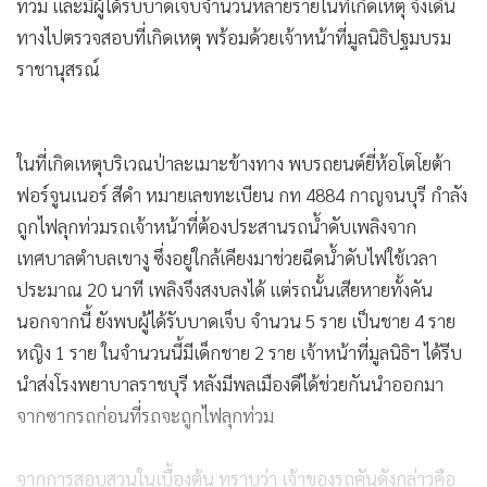
ท่วม และมีผู้ได้รับบาดเจ็บจำนวนหลายรายในที่เกิดเหตุ จึงเดิน
ทางไปตรวจสอบที่เกิดเหตุ พร้อมด้วยเจ้าหน้าที่มูลนิธิปฐมบรม
ราชานุสรณ์
ในที่เกิดเหตุบริเวณป่าละเมาะข้างทาง พบรถยนต์ยี่ห้อโตโยต้า
ฟอร์จูนเนอร์ สีดำ หมายเลขทะเบียน กท 4884 กาญจนบุรี กำลัง
ถูกไฟลุกท่วมรถเจ้าหน้าที่ต้องประสานรถน้ำดับเพลิงจาก
เทศบาลตำบลเขางู ซึ่งอยู่ใกล้เคียงมาช่วยฉีดน้ำดับไฟใช้เวลา
ประมาณ 20 นาที เพลิงจึงสงบลงได้ แต่รถนั้นเสียหายทั้งคัน
นอกจากนี้ ยังพบผู้ได้รับบาดเจ็บ จำนวน 5 ราย เป็นชาย 4 ราย
หญิง 1 ราย ในจำนวนนี้มีเด็กชาย 2 ราย เจ้าหน้าที่มูลนิธิฯ ได้รีบ
นำส่งโรงพยาบาลราชบุรี หลังมีพลเมืองดีได้ช่วยกันนำออกมา
จากซากรถก่อนที่รถจะถูกไฟลุกท่วม
จากการสอบสวนในเบื้องต้น ทราบว่า เจ้าของรถคันดังกล่าวคือ