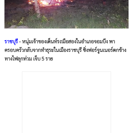
•
Good health & Well-being
•
Green Innovation & SD
•
Management & HR
•
MGR Live
•
Infographic
ราชบุรี
- หนุ่มเจ้าของเต็นท์รถมือสองในอำเภอจอมบึง พา
•
การเมือง
ครอบครัวกลับจากทำธุระในเมืองราชบุรี ซิ่งฟอร์จูนเนอร์ตกข้าง
•
ท่องเที่ยว
ทางไฟลุกท่วม เจ็บ 5 ราย
•
กีฬา
•
ต่างประเทศ
•
Special Scoop
•
เศรษฐกิจ-ธุรกิจ
•
จีน
•
ชุมชน-คุณภาพชีวิต
•
อาชญากรรม
•
Motoring