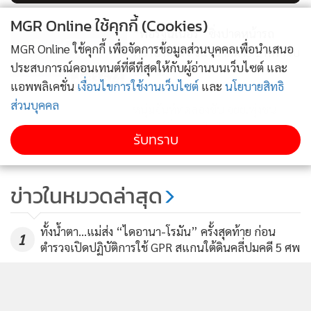
MGR Online ใช้คุกกี้ (Cookies)
“ฟอร์จูนเนอร์” ซิ่งปาดหน้ารถ
MGR Online ใช้คุกกี้ เพื่อจัดการข้อมูลส่วนบุคคลเพื่อนำเสนอ
พยาบาลตรัง ชนวินาศตาย 1 ศพ เจ็บ
ประสบการณ์คอนเทนต์ที่ดีที่สุดให้กับผู้อ่านบนเว็บไซต์ และ
10 ราย
83,574
แอพพลิเคชั่น
เงื่อนไขการใช้งานเว็บไซต์
และ
นโยบายสิทธิ
ส่วนบุคคล
หนุ่มจันท์ทดลองขับ จยย.พุ่งชน
รถยนต์วิ่งสวนเสียชีวิต
รับทราบ
แสดงเพิ่มเติม
7,378
กระบะแซง 18 ล้อไม่พ้น พุ่งชน
ข่าวในหมวดล่าสุด
ฟอร์จูนเนอร์ที่สวนมาอย่างจัง เจ็บ 6
คน
2,654
ทั้งน้ำตา…แม่ส่ง “ไดอานา-โรมัน” ครั้งสุดท้าย ก่อน
1
ตำรวจเปิดปฏิบัติการใช้ GPR สแกนใต้ดินคลี่ปมคดี 5 ศพ
2