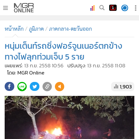
•
หน้าหลัก
หน้าหลัก
ภูมิภาค
ภาคกลาง-ตะวันออก
•
ทันเหตุการณ์
•
หนุ่มเต็นท์รถซิ่งฟอร์จูนเนอร์ตกข้าง
ภาคใต้
•
ภูมิภาค
ทางไฟลุกท่วมเจ็บ 5 ราย
•
Online Section
เผยแพร่:
13 ก.ย. 2558 10:56
ปรับปรุง:
13 ก.ย. 2558 11:08
•
บันเทิง
โดย: MGR Online
•
ผู้จัดการรายวัน
1,903
•
คอลัมนิสต์
•
ละคร
•
CbizReview
•
Cyber BIZ
•
ผู้จัดกวน