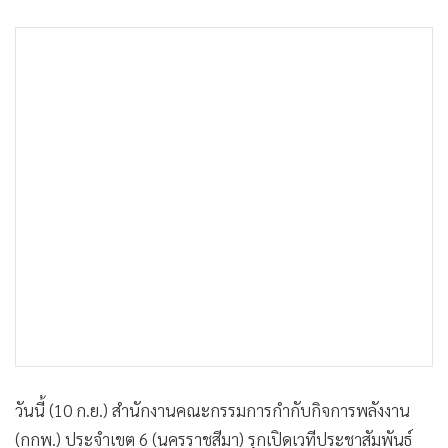
•
เกม
•
วิทยาศาสตร์
•
SMEs
•
หุ้น
•
อินโดจีน
•
กองทุนรวม
•
Celeb Online
•
Factcheck
•
ญี่ปุ่น
•
News1
•
Gotomanager
วันนี้ (10 ก.ย.) สำนักงานคณะกรรมการกำกับกิจการพลังงาน
(กกพ.) ประจำเขต 6 (นครราชสีมา) รุกเปิดเวทีประชาสัมพันธ์