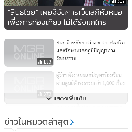
317
“สินธ์ไชย” เผยจี้จัดการเจ็ตสกีหัวหมอ
เพื่อการท่องเที่ยว ไม่ได้รังแกใคร
สนช.รับหลักการร่าง พ.ร.บ.ส่งเสริม
และรักษามรดกภูมิปัญญาทาง
วัฒนธรรม
113
ผู้ว่าฯ พังงาเผยแก้ปัญหาร้องเรียน
ผ่านศูนย์ดำรงธรรมกว่า 1,000 เรื่อง
373
แสดงเพิ่มเติม
ชุด ฉก.ลงพื้นที่สุ่มตรวจแผงขายผล
ไม้ป้องกันนำผลไม้ขาดคุณภาพมา
ข่าวในหมวดล่าสุด
ขายนักท่องเที่ยว
116