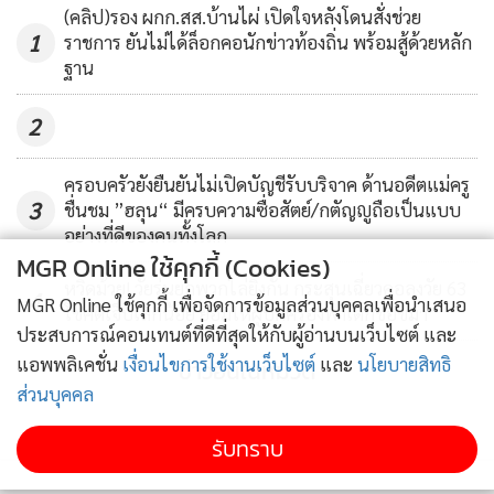
(คลิป)รอง ผกก.สส.บ้านไผ่ เปิดใจหลังโดนสั่งช่วย
1
ราชการ ยันไม่ได้ล็อกคอนักข่าวท้องถิ่น พร้อมสู้ด้วยหลัก
ฐาน
2
ครอบครัวยังยืนยันไม่เปิดบัญชีรับบริจาค ด้านอดีตแม่ครู
3
ชื่นชม ”ฮลุน“ มีครบความซื่อสัตย์/กตัญญูถือเป็นแบบ
อย่างที่ดีของคนทั้งโลก
MGR Online ใช้คุกกี้ (Cookies)
หวิดม้วย! วัยรุ่นยกพวกไล่ยิงกัน กระสุนเฉี่ยวคอลุงวัย 63
4
MGR Online ใช้คุกกี้ เพื่อจัดการข้อมูลส่วนบุคคลเพื่อนำเสนอ
โชคดีเจ็บเล็กน้อย ยอมให้ผู้ปกครองพาเด็กขอขมา
ประสบการณ์คอนเทนต์ที่ดีที่สุดให้กับผู้อ่านบนเว็บไซต์ และ
แอพพลิเคชั่น
เงื่อนไขการใช้งานเว็บไซต์
และ
นโยบายสิทธิ
ข่าวอื่นในหมวด
ส่วนบุคคล
รับทราบ