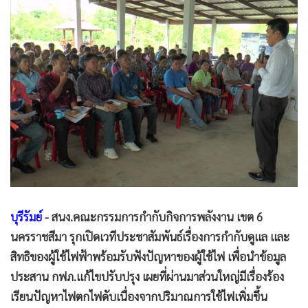
•
Good health & Well-being
•
Green Innovation & SD
•
Management & HR
•
MGR Live
•
Infographic
•
การเมือง
•
ท่องเที่ยว
•
กีฬา
•
ต่างประเทศ
•
Special Scoop
•
เศรษฐกิจ-ธุรกิจ
บุรีรัมย์
- สนง.คณะกรรมการกำกับกิจการพลังงาน เขต 6
•
จีน
นครราชสีมา รุกเปิดเวทีประชาสัมพันธ์เรื่องการกำกับดูแล และ
•
ชุมชน-คุณภาพชีวิต
สิทธิของผู้ใช้ไฟฟ้าพร้อมรับฟังปัญหาของผู้ใช้ไฟ เพื่อนำข้อมูล
ประสาน กฟภ.แก้ไขปรับปรุง เผยที่ผ่านมาส่วนใหญ่มีเรื่องร้อง
•
อาชญากรรม
เรียนปัญหาไฟตกไฟดับเนื่องจากปริมาณการใช้ไฟเพิ่มขึ้น
•
Motoring