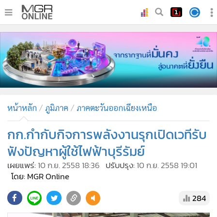
•
หน้าหลัก
•
ทันเหตุการณ์
•
ภาคใต้
•
ภูมิภาค
•
Online Section
หน้าหลัก
ภูมิภาค
ภาคตะวันออกเฉียงเหนือ
•
บันเทิง
•
ผู้จัดการรายวัน
กก.กำกับกิจการพลังงานรุกเปิดเวทีรับ
•
คอลัมนิสต์
ฟังปัญหาผู้ใช้ไฟฟ้าบุรีรัมย์
•
ละคร
เผยแพร่:
10 ก.ย. 2558 18:36
ปรับปรุง:
10 ก.ย. 2558 19:01
•
CbizReview
โดย: MGR Online
•
Cyber BIZ
284
•
ผู้จัดกวน