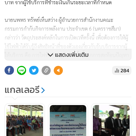
บาท จากผู้ใช้บริการที่ชำระเงินเกินระยะเวลาที่กำหนด
นายนพพร ทรัพย์เห็นสว่าง ผู้อำนวยการสำนักงานคณะ
กรรมการกำกับกิจการพลังงาน ประจำเขต 6 (นครราชสีมา)
กล่าวว่า วัตถุประสงค์หลักในการเปิดเวทีครั้งนี้ เพื่อต้องการให้ผู้
ใช้ไฟฟ้าได้รับรู้ถึงสิทธิหน้าที่ของตัวเองเกี่ยวกับรับบริการจากผู้
แสดงเพิ่มเติม
ให้บริการ คือ การไฟฟ้าส่วนภูมิภาค ทั้งนี้จากการสะท้อนปัญหา
ของผู้ใช้บริการ พบว่าส่วนมากเกิดปัญหาเกี่ยวกับการถูกเรียก
284
เก็บค่าธรรมเนียม 107 บาท ในกรณีที่ชำระค่าไฟเกินระยะเวลาที่
กำหนด แต่ยังไม่ได้ถูกถอดมิเตอร์ ซึ่งทาง คพช.จะได้รวบรวม
แกลเลอรี
ข้อมูลปัญหาดังกล่าว ประสานไปยัง กฟภ.เพื่อดำเนินการแก้ไข
ปรับปรังการให้บริการต่อไป
ด้านนายวินัย เมฆขุนทด ประธานคณะกรรมการกำกับกิจการ
พลังงาน ประจำเขต 6 (นครราชสีมา) กล่าวว่า ปัจจุบันประชาชน