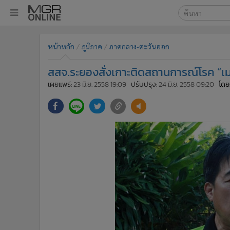
เลือกเครื่องมือท
•
หน้าหลัก
หน้าหลัก
ภูมิภาค
ภาคกลาง-ตะวันออก
ค้นหา
•
ทันเหตุการณ์
Google
•
ภาคใต้
สสจ.ระยองสั่งเกาะติดสถานการณ์โรค “เมอ
•
ภูมิภาค
MGR Onl
เผยแพร่:
23 มิ.ย. 2558 19:09
ปรับปรุง:
24 มิ.ย. 2558 09:20
โดย
•
Online Section
ค้นหาขั
•
บันเทิง
•
ผู้จัดการรายวัน
•
คอลัมนิสต์
•
ละคร
•
CbizReview
•
Cyber BIZ
•
ผู้จัดกวน
•
Good health & Well-being
•
Green Innovation & SD