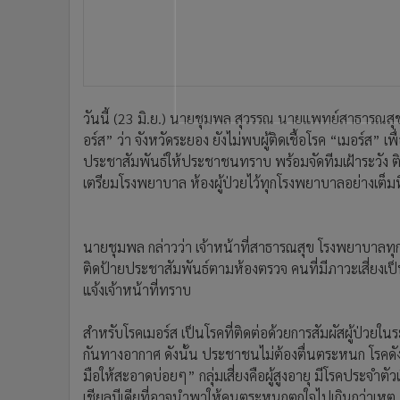
•
อินโดจีน
•
กองทุนรวม
•
Celeb Online
•
Factcheck
•
ญี่ปุ่น
วันนี้ (23 มิ.ย.) นายชุมพล สุวรรณ นายแพทย์สาธารณสุ
•
News1
อร์ส” ว่า จังหวัดระยอง ยังไม่พบผู้ติดเชื้อโรค “เมอร์ส”
•
Gotomanager
ประชาสัมพันธ์ให้ประชาชนทราบ พร้อมจัดทีมเฝ้าระวัง ต
เตรียมโรงพยาบาล ห้องผู้ป่วยไว้ทุกโรงพยาบาลอย่างเต็มที
นายชุมพล กล่าวว่า เจ้าหน้าที่สาธารณสุข โรงพยาบาลทุกแห
ติดป้ายประชาสัมพันธ์ตามห้องตรวจ คนที่มีภาวะเสี่ยง
แจ้งเจ้าหน้าที่ทราบ
สำหรับโรคเมอร์ส เป็นโรคที่ติดต่อด้วยการสัมผัสผู้ป่วยในร
กันทางอากาศ ดังนั้น ประชาชนไม่ต้องตื่นตระหนก โรคดัง
มือให้สะอาดบ่อยๆ” กลุ่มเสี่ยงคือผู้สูงอายุ มีโรคประจำตัวเ
เชียลมีเดียที่อาจนำพาให้คนตระหนกตกใจไปเกินกว่าเหตุ