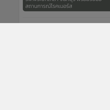
สถานการณ์โรคเมอร์ส
ข่าวในหมวดล่าสุด
ครม.ไฟเขียว 7.2 พันล้าน เดินหน้าอ่างเก็บน้ำคลองวังโต
1
ขณะเครือข่ายภาคประชาชนย้ำค้านหากไม่แก้ EHIA
ตำรวจภาค 2 ใช้ GPR สแกนสวนมะพร้าวคดีฆ่าอำพราง 
3
ศพ ขุด 2 จุดต้องสงสัย สุดท้ายไม่พบสิ่งผิดปกติ
ข่า
ติดตามข่าวสารผ่านทาง LIN