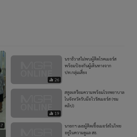
นราธิวาสไม่พบผู้ติดโรคเมอร์ส
พร้อมป้องกันผู้เดินทางจาก
MGR Onli
ปท.กลุ่มเสี่ยง
MGR Online 
26
เสนอ ประสบก
สตูลเตรียมความพร้อมโรงพยาบาล
เว็บไซต์ แ
ในจังหวัดรับมือไวรัสเมอร์ส (ชม
นโยบายสิทธ
คลิป)
19
57
นายกฯ เผยผู้ติดเชื้อเมอร์สในไทย
อยู่ในความดูแล สธ.