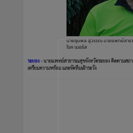
•
Management & HR
•
MGR Live
•
Infographic
•
การเมือง
•
ท่องเที่ยว
นายชุมพล สุวรรณ นายแพทย์สาธา
•
กีฬา
โรค เมอร์ส
•
ต่างประเทศ
•
Special Scoop
ระยอง
- นายแพทย์สาธารณสุขจังหวัดระยอง ติดตามสถานก
•
เศรษฐกิจ-ธุรกิจ
เตรียมความพร้อม และจัดทีมเฝ้าระวัง
•
จีน
•
ชุมชน-คุณภาพชีวิต
•
อาชญากรรม
•
Motoring
•
เกม
•
วิทยาศาสตร์
•
SMEs
•
หุ้น