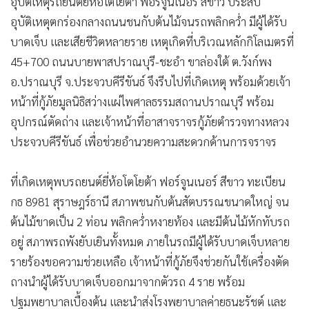
อุบัติเหตุรถยนต์ยี่ห้อโตโยต้า ฟอร์จูนเนอร์ สีขาว ประสบ
•
เกม
อุบัติเหตุตกร่องกลางถนนชนกับต้นไม้จนรถพลิกคว่ำ มีผู้ได้รับ
•
วิทยาศาสตร์
บาดเจ็บ และเสียชีวิตหลายราย เหตุเกิดที่บริเวณหลักกิโลเมตรที่
•
SMEs
45+700 ถนนบายพาสปราณบุรี-ชะอำ ขาล่องใต้ ต.วังก์พง
•
หุ้น
อ.ปราณบุรี จ.ประจวบคีรีขันธ์ จึงรีบไปที่เกิดเหตุ พร้อมด้วยเจ้า
•
อินโดจีน
หน้าที่กู้ภัยมูลนิธิสว่างแผ่ไพศาลธรรมสถานปราณบุรี พร้อม
•
กองทุนรวม
อุปกรณ์ตัดถ่าง และเจ้าหน้าที่อาสาจราจรกู้ภัยตำรวจทางหลวง
•
Celeb Online
ประจวบคีรีขันธ์ เพื่อช่วยอำนวยความสะดวกด้านการจราจร
•
Factcheck
ที่เกิดเหตุพบรถยนต์ยี่ห้อโตโยต้า ฟอร์จูนเนอร์ สีขาว ทะเบียน
•
ญี่ปุ่น
กธ 8981 สุราษฎร์ธานี สภาพชนกับต้นสัตบรรณขนาดใหญ่ จน
•
News1
ต้นไม้ขาดเป็น 2 ท่อน พลิกคว่ำหงายท้อง และมีต้นไม้หักทับรถ
•
Gotomanager
อยู่ สภาพรถพังยับเยินทั้งหมด ภายในรถมีผู้ได้รับบาดเจ็บหลาย
รายร้องขอความช่วยเหลือ เจ้าหน้าที่กู้ภัยจึงช่วยกันใช้เครื่องตัด
ถางนำผู้ได้รับบาดเจ็บออกมาจากตัวรถ 4 ราย พร้อม
ปฐมพยาบาลเบื้องต้น และนำส่งโรงพยาบาลค่ายธนะรัชต์ และ