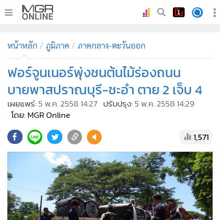
•
หน้าหลัก
หน้าหลัก
ภูมิภาค
ภาคกลาง-ตะวันออก
•
ทันเหตุการณ์
•
ฟอร์จูนเนอร์พุ่งชนต้นไม้ร่องถนน
ภาคใต้
•
ภูมิภาค
บายพาสปราณบุรี-ชะอำ ตาย 2 เจ็บ 4
•
Online Section
เผยแพร่:
5 พ.ค. 2558 14:27
ปรับปรุง:
5 พ.ค. 2558 14:29
•
บันเทิง
โดย: MGR Online
•
ผู้จัดการรายวัน
1,571
•
คอลัมนิสต์
•
ละคร
•
CbizReview
•
Cyber BIZ
•
ผู้จัดกวน