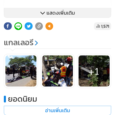
แสดงเพิ่มเติม
1,571
แกลเลอรี
จากการสอบสวน นายวุธานันท์ จันทร์เลื่อน คนขับรถฟอร์จูนเนอ
ร์ที่ประสบอุบัติเหตุ กล่าวว่า ตนและครอบครัว จำนวน 7 คน ได้
+1
เดินทางจาก จ.สุราษฎร์ธานี เพื่อไปส่งหลานที่ จ.ระยอง และหยุด
พักผ่อนต่อหลายวัน
ยอดนิยม
กระทั่งช่วงเช้าเดินทางกลับออกมาจาก จ.ระยอง ระหว่างทาง
ก่อนถึงจุดเกิดเหตุ ขณะที่ตนขับรถอยู่ทางเลนซ้ายมือจู่ๆ ได้มีรถ
อ่านเพิ่มเติม
กระบะ ยี่ห้ออีซูซุ ดีแมคซ์ สีดำ ไม่ทราบทะเบียน ขับอยู่เลนขวา