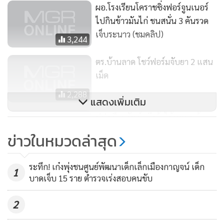
ผอ.โรงเรียนโคราชซิ่งฟอร์จูนเนอร์
ไปกินข้าวมันไก่ ชนสนั่น 3 คันรวด
เจ็บระนาว (ชมคลิป)
3,244
ตร.บ้านลาด โชว์ฟอร์มจับยา 2 แสน
เม็ด
2,288
แสดงเพิ่มเติม
ปปง.ยึดทรัพย์แก๊งค้าไม้พะยูง-ค้า
แรงงานต่างด้าวมูลค่า 40 ล้าน
ข่าวในหมวดล่าสุด
755
ระทึก! เก๋งพุ่งชนศูนย์พัฒนาเด็กเล็กเมืองกาญจน์ เด็ก
1
บาดเจ็บ 15 ราย ตำรวจเร่งสอบคนขับ
2