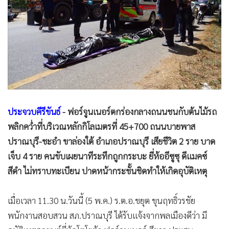
•
Good health & Well-being
•
Green Innovation & SD
•
Management & HR
•
MGR Live
•
Infographic
•
การเมือง
•
ท่องเที่ยว
•
กีฬา
ประจวบคีรีขันธ์
- ฟอร์จูนเนอร์ตกร่องกลางถนนชนกับต้นไม้รถ
พลิกคว่ำที่บริเวณหลักกิโลเมตรที่ 45+700 ถนนบายพาส
•
ต่างประเทศ
ปราณบุรี-ชะอำ ขาล่องใต้ อำเภอปราณบุรี เสียชีวิต 2 ราย บาด
•
Special Scoop
เจ็บ 4 ราย คนขับเผยนาทีระทึกถูกกระบะ ยี่ห้ออีซูซุ ดีแมคซ์
•
เศรษฐกิจ-ธุรกิจ
สีดำ ไม่ทราบทะเบียน ปาดหน้ากระชั้นชิดทำให้เกิดอุบัติเหตุ
•
จีน
•
ชุมชน-คุณภาพชีวิต
เมื่อเวลา 11.30 น.วันนี้ (5 พ.ค.) ร.ต.อ.ชยุต ขุนฤทธิ์วรชัย
•
อาชญากรรม
พนักงานสอบสวน สภ.ปราณบุรี ได้รับแจ้งจากพลเมืองดีว่า มี
•
Motoring