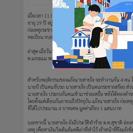
•
อินโดจีน
•
กองทุนรวม
เมื่อเวลา 11.00 น. วันนี้ (7 ต.ค.) พล.ต.ต.ธวัชชัย นิ
•
Celeb Online
อายุ 29 ปี อยู่บ้านเลขที่ 156 หมู่ 5 ต.ห้วยยาง อ.โขงเจ
•
Factcheck
ก่อเหตุกระชากเครื่องทองรูปพรรณ และรุมทำร้ายเจ้าหน้า
•
ญี่ปุ่น
ทะเบียน กบล 278 กาฬสินธุ์
•
News1
ล่าสุด เมื่อวันที่ 4 ต.ค. นายสายใจ ได้กระชากสร้อยคอท
•
Gotomanager
ต.แจระแม หลังจากนั้น นำสร้อยไปขายให้ร้านทองในห้างสร
สำหรับพฤติกรรมของแก๊งนายสายใจ จะทำงานกัน 4 คน โดยข
นายบี เป็นคนขับรถ นายสายใจ เป็นคนกระชากสร้อย ส่วนร
นายสายใจ ประกบกันคนเข้ามาช่วยเหยื่อ หลังได้ทองคำ
โดยตั้งแต่เดือนกันยายนถึงปัจจุบัน แก๊งนายสายใจ ก่อเห
ที่ได้ไปประมาณ 4 บาทเศษ มูลค่าเกือบ 1 แสนบาท
นอกจากนี้ นายสายใจ ยังมีประวัติทำร้าย ด.ต.สุชาติ อ่องคำ
เหตุ เพื่อหาเงินวิ่งเต้นล้มคดีเก่าที่ทำไว้ เจ้าหน้าที่จึ