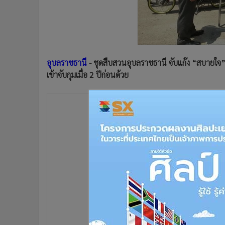
•
Management & HR
•
MGR Live
•
Infographic
•
การเมือง
•
ท่องเที่ยว
อุบลราชธานี
- ชุดสืบสวนอุบลราชธานี จับแก๊ง “สบายใจ”
•
กีฬา
เข้าจับกุมเมื่อ 2 ปีก่อนด้วย
•
ต่างประเทศ
•
Special Scoop
•
เศรษฐกิจ-ธุรกิจ
•
จีน
•
ชุมชน-คุณภาพชีวิต
•
อาชญากรรม
•
Motoring
•
เกม
•
วิทยาศาสตร์
•
SMEs
•
หุ้น