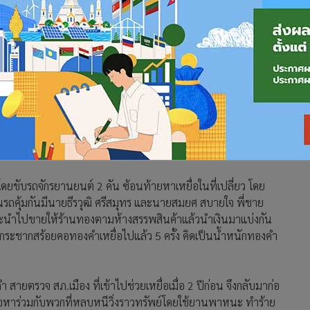
ลานุช ผบก.ภ.จว.อุบลราชธานี แถลงผลการจับกุม นายสายใจ สบายใจ
ียม จ.อุบลราชธานี และนายบี (นามสมมติ) อายุ 17 ปี สองนักวิ่งราว
ที่ตำรวจบาดเจ็บ พร้อมยึดรถจักรยานยนต์ฮอนด้า เวฟ สีแดงเทา
องคำหนัก 1 บาท ของผู้เสียหายบริเวณตลาดนัดบ้านทุ่งขุนน้อย
รพสินค้าชื่อดังได้เงิน 16,000 บาท ไปแบ่งกันในกลุ่ม
ับรถจักรยานยนต์ 2 คัน ซ้อนท้ายหาเหยื่อในที่เปลี่ยว โดย
ถคุ้มกันมีนายธีรวุฒิ ศรีสมุทร และนายสมยศ สบายใจ พี่ชาย
จะนำไปขายให้ร้านทองตามห้างสรรพสินค้าแล้วนำเงินมาแบ่งกัน
ตุกระชากสร้อยคอทองคำเหยื่อไปแล้ว 5 ครั้ง คิดเป็นน้ำหนักทองคำ
 สายตรวจ สภ.เมือง ที่เข้าไปช่วยเหยื่อเมื่อ 2 ปีก่อน จึงกลับมาก่อ
งแจ้งข้อหาร่วมกับพวกที่หลบหนีวิ่งราวทรัพย์โดยใช้ยานพาหนะ ทำร้าย