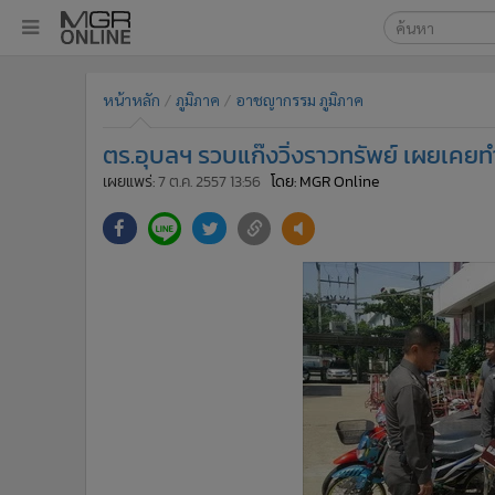
เลือกเครื่องมือท
•
หน้าหลัก
หน้าหลัก
ภูมิภาค
อาชญากรรม ภูมิภาค
ค้นหา
•
ทันเหตุการณ์
Google
•
ภาคใต้
ตร.อุบลฯ รวบแก๊งวิ่งราวทรัพย์ เผยเค
•
ภูมิภาค
MGR Onl
เผยแพร่:
7 ต.ค. 2557 13:56
โดย: MGR Online
•
Online Section
ค้นหาขั
•
บันเทิง
•
ผู้จัดการรายวัน
•
คอลัมนิสต์
•
ละคร
•
CbizReview
•
Cyber BIZ
•
ผู้จัดกวน
•
Good health & Well-being
•
Green Innovation & SD