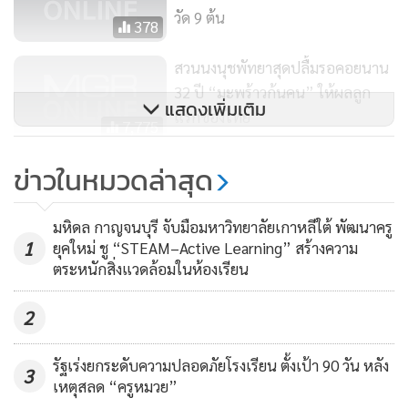
วัด 9 ต้น
378
สวนนงนุชพัทยาสุดปลื้มรอคอยนาน
สวนนงนุชพัทยา จัดงานวันแม่ยิ่งใหญ่ นำช้างถวายพระพร
32 ปี “มะพร้าวก้นคน” ให้ผลลูก
เขียน “ช้างอยู่ได้ด้วยพระบารมีแม่”
แสดงเพิ่มเติม
แรกของไทย
7,775
เตรียมจัดงาน “มหาสงกรานต์
ข่าวในหมวดล่าสุด
ดอกไม้บานที่สวนนงนุชพัทยา เล่น
สาดน้ำกับช้าง” ยิ่งใหญ่
528
มหิดล กาญจนบุรี จับมือมหาวิทยาลัยเกาหลีใต้ พัฒนาครู
1
ยุคใหม่ ชู “STEAM–Active Learning” สร้างความ
ตระหนักสิ่งแวดล้อมในห้องเรียน
2
รัฐเร่งยกระดับความปลอดภัยโรงเรียน ตั้งเป้า 90 วัน หลัง
3
เหตุสลด “ครูหมวย”
ภายในงานได้จัดให้มีขบวนแห่เฉลิมพระเกียรติ โดยมีช้าง