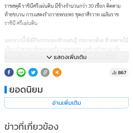
ราชสดุดี ราชินีศรีแผ่นดิน มีช้างจำนวนกว่า 30 เชือก ติดตาม
ท้ายขบวน การแสดงรำถวายพระพร ชุดอาศีรวาท เฉลิมราช
ราชินี ศรีแผ่นดิน
นอกจากนี้ ยังมีกิจกรรมของช้างแสนรู้ ประกอบด้วย ช้างพลายไม้
เมือง นำพวงมาลัยดอกมะลิถวายพระพร ลูกช้างนำพวงมาลัย
แสดงเพิ่มเติม
ดอกมะลิมอบให้แก่แม่ช้าง 3 คู่ คือ พังสงกรานต์ มอบให้พัง
บุษราคัม พังพิมทอง มอบให้พังพิมพา และพังคริสมาส มอบให้
867
พังวาสนา
ยอดนิยม
ที่เป็นไฮไลต์ของงาน คือ ช้างพังหยก วัย 11 ปี ใช้ปายงวงตวัด
เขียนคำว่า “ช้างอยู่ได้ด้วยพระบารมีแม่” มีดอกมะลิ กับหัวใจ อยู่
อ่านเพิ่มเติม
ใจกลางข้อความ ที่สื่อถึงความรัก และความสำนึกในพระ
มหากรุณาธิคุณของแม่ฟ้า ผู้ทรงวางพระราชดำริให้ช้างได้มีชีวิต
ข่าวที่เกี่ยวข้อง
รอดพ้นการถูกไล่ล่าตราบจนทุกวันนี้ ซึ่งสร้างความประทับใจ