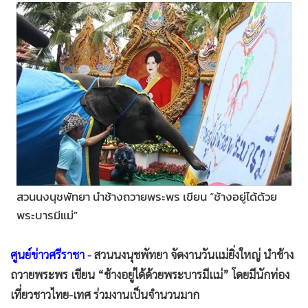
•
Good health & Well-being
•
Green Innovation & SD
•
Management & HR
•
MGR Live
•
Infographic
•
การเมือง
•
ท่องเที่ยว
•
กีฬา
•
ต่างประเทศ
•
Special Scoop
สวนนงนุชพัทยา นำช้างถวายพระพร เขียน “ช้างอยู่ได้ด้วย
•
เศรษฐกิจ-ธุรกิจ
พระบารมีแม่”
•
จีน
ศูนย์ข่าวศรีราชา
- สวนนงนุชพัทยา จัดงานวันแม่ยิ่งใหญ่ นำช้าง
•
ชุมชน-คุณภาพชีวิต
ถวายพระพร เขียน “ช้างอยู่ได้ด้วยพระบารมีแม่” โดยมีนักท่อง
•
อาชญากรรม
เที่ยวชาวไทย-เทศ ร่วมงานเป็นจำนวนมาก
•
Motoring