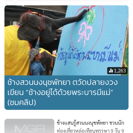
เรียกเสียงปรบมือจากนักท่องเที่ยวจนดังกึกก้อง
นางพัทธนันท์ ขันติสุขพันธุ์ ผู้จัดการทั่วไป กล่าวว่า สวนนงนุช ได้
ให้ความสำคัญต่อการจัดกิจกรรมเฉลิมพระเกียรติในวันแม่แห่ง
ชาติ เพื่อหล่อหลอม ปลุกจิตสำนึกให้คนไทยได้ร่วมกันแสดง
ความจงรักภักดี และประกาศให้นักท่องเที่ยวทั่วโลกได้ประจักษ์
ต่อสายตาว่า คนไทยรักในสถาบัน ชาติ ศาสนา พระมหากษัตริย์
จึงจัดกิจกรรมวันแม่ เพื่อเทิดพระเกียรติให้แก่แม่ของแผ่นดิน
1,263
ช้างสวนนงนุชพัทยา ตวัดปลายงวง
เขียน “ช้างอยู่ได้ด้วยพระบารมีแม่”
(ชมคลิป)
ช้างแสนรู้สวนนงนุชพัทยา ชวนนัก
ท่องเที่ยวหล่อเทียนพรรษา 9 วัน 9