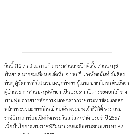
วันนี้ (12 ส.ค.) ณ ลานกิจกรรมสวนลายปีกผีเสื้อ สวนนงนุช
พัทยา ต.นาจอมเทียน อ.สัตหีบ จ.ชลบุรี นางพัทธนันท์ ขันติสุข
พันธุ์ ผู้จัดการทั่วไป สวนนงนุชพัทยา ผู้แทน นายกัมพล ตันสัจจา
ผู้อำนวยการสวนนงนุชพัทยา เป็นประธานเปิดกรวยดอกไม้ วาง
พานพุ่ม ถวายราชสักการะ และกล่าวถวายพระพรชัยมงคลต่อ
หน้าพระบรมฉายาลักษณ์ สมเด็จพระนางเจ้าสิริกิติ์ พระบรม
ราชินีนาถ พร้อมเปิดกิจกรรมวันแม่แห่งชาติ ประจำปี 2557
เนื่องในโอกาสพระราชพิธีมหามงคลเฉลิมพระชนมพรรษา 82