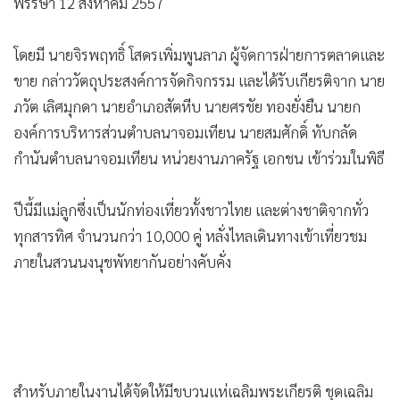
พรรษา 12 สิงหาคม 2557
โดยมี นายจิรพฤทธิ์ โสดรเพิ่มพูนลาภ ผู้จัดการฝ่ายการตลาดและ
ขาย กล่าววัตถุประสงค์การจัดกิจกรรม และได้รับเกียรติจาก นาย
ภวัต เลิศมุกดา นายอำเภอสัตหีบ นายศรชัย ทองยั่งยืน นายก
องค์การบริหารส่วนตำบลนาจอมเทียน นายสมศักดิ์ ทับกลัด
กำนันตำบลนาจอมเทียน หน่วยงานภาครัฐ เอกชน เข้าร่วมในพิธี
ปีนี้มีแม่ลูกซึ่งเป็นนักท่องเที่ยวทั้งชาวไทย และต่างชาติจากทั่ว
ทุกสารทิศ จำนวนกว่า 10,000 คู่ หลั่งไหลเดินทางเข้าเที่ยวชม
ภายในสวนนงนุชพัทยากันอย่างคับคั่ง
สำหรับภายในงานได้จัดให้มีขบวนแห่เฉลิมพระเกียรติ ชุดเฉลิม