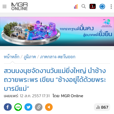
•
หน้าหลัก
•
ทันเหตุการณ์
•
ภาคใต้
•
ภูมิภาค
•
Online Section
หน้าหลัก
ภูมิภาค
ภาคกลาง-ตะวันออก
•
บันเทิง
•
ผู้จัดการรายวัน
สวนนงนุชจัดงานวันแม่ยิ่งใหญ่ นำช้าง
•
คอลัมนิสต์
ถวายพระพร เขียน “ช้างอยู่ได้ด้วยพระ
•
ละคร
บารมีแม่”
•
CbizReview
เผยแพร่:
12 ส.ค. 2557 17:31
โดย: MGR Online
•
Cyber BIZ
•
ผู้จัดกวน
867