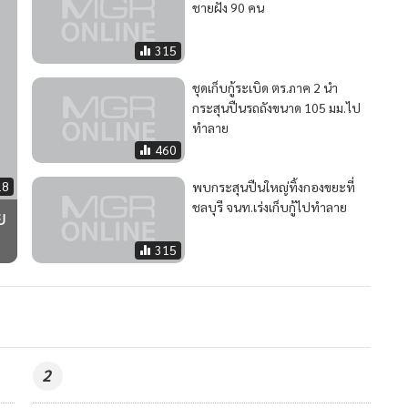
ชายฝั่ง 90 คน
315
ชุดเก็บกู้ระเบิด ตร.ภาค 2 นำ
กระสุนปืนรถถังขนาด 105 มม.ไป
ทำลาย
460
18
พบกระสุนปืนใหญ่ทิ้งกองขยะที่
ชลบุรี จนท.เร่งเก็บกู้ไปทำลาย
ย
315
2