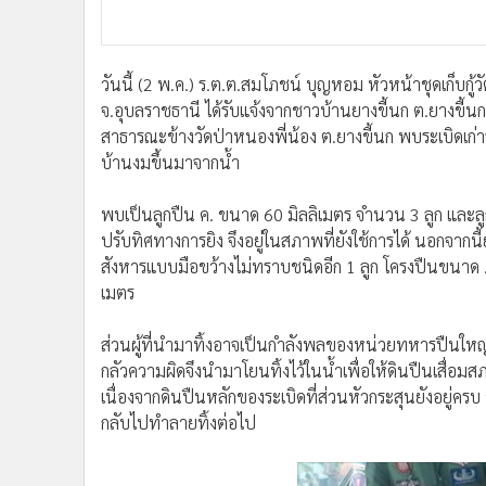
•
อินโดจีน
•
กองทุนรวม
•
Celeb Online
วันนี้ (2 พ.ค.) ร.ต.ต.สมโภชน์ บุญหอม หัวหน้าชุดเก็บก
•
Factcheck
จ.อุบลราชธานี ได้รับแจ้งจากชาวบ้านยางขี้นก ต.ยางขี้
•
ญี่ปุ่น
สาธารณะข้างวัดป่าหนองพี่น้อง ต.ยางขี้นก พบระเบิดเก่าจ
บ้านงมขึ้นมาจากน้ำ
•
News1
•
Gotomanager
พบเป็นลูกปืน ค. ขนาด 60 มิลลิเมตร จำนวน 3 ลูก และลูกป
ปรับทิศทางการยิง จึงอยู่ในสภาพที่ยังใช้การได้ นอกจากน
สังหารแบบมือขว้างไม่ทราบชนิดอีก 1 ลูก โครงปืนขนาด .3
เมตร
ส่วนผู้ที่นำมาทิ้งอาจเป็นกำลังพลของหน่วยทหารปืนให
กลัวความผิดจึงนำมาโยนทิ้งไว้ในน้ำเพื่อให้ดินปืนเสื่อ
เนื่องจากดินปืนหลักของระเบิดที่ส่วนหัวกระสุนยังอยู่ครบ ช
กลับไปทำลายทิ้งต่อไป