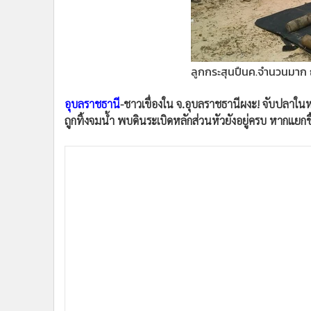
•
Management & HR
•
MGR Live
•
Infographic
•
การเมือง
ลูกกระสุนปืนค.จำนวนมาก
•
ท่องเที่ยว
•
กีฬา
อุบลราชธานี
-ชาวเขื่องใน จ.อุบลราชธานีผงะ! จับปลา
•
ต่างประเทศ
ถูกทิ้งจมน้ำ พบดินระเบิดหลักส่วนหัวยังอยู่ครบ หากแยก
•
Special Scoop
•
เศรษฐกิจ-ธุรกิจ
•
จีน
•
ชุมชน-คุณภาพชีวิต
•
อาชญากรรม
•
Motoring
•
เกม
•
วิทยาศาสตร์
•
SMEs
•
หุ้น