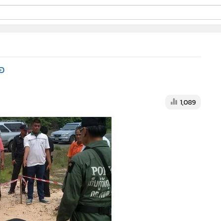
ี่ใช้
้อ
ine
้นสูง
1,089