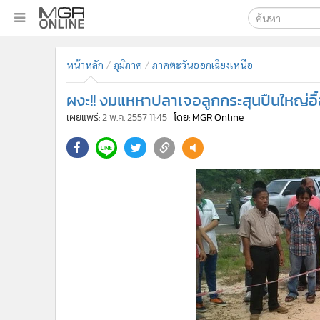
เลือกเครื่องมือท
•
หน้าหลัก
หน้าหลัก
ภูมิภาค
ภาคตะวันออกเฉียงเหนือ
ค้นหา
•
ทันเหตุการณ์
Google
•
ภาคใต้
ผงะ!! งมแหหาปลาเจอลูกกระสุนปืนใหญ่อื
•
ภูมิภาค
MGR Onl
เผยแพร่:
2 พ.ค. 2557 11:45
โดย: MGR Online
•
Online Section
ค้นหาขั
•
บันเทิง
•
ผู้จัดการรายวัน
•
คอลัมนิสต์
•
ละคร
•
CbizReview
•
Cyber BIZ
•
ผู้จัดกวน
•
Good health & Well-being
•
Green Innovation & SD