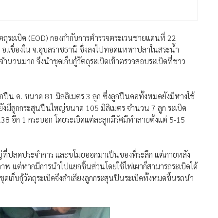
ู้วัตถุระเบิด (EOD) กองกำกับการตำรวจตระเวนชายแดนที่ 22
นก อ.เขื่องใน จ.อุบลราชธานี ซึ่งลงไปทอดแหหาปลาในสระน้ำ
ำนวนมาก จึงนำชุดเก็บกู้วัตถุระเบิดเข้าตรวจสอบระเบิดที่ชาว
ืน ค. ขนาด 81 มิลลิเมตร 3 ลูก ซึ่งลูกปืนคอทั้งหมดยังมีหางใช้
ี้ยังมีลูกกระสุนปืนใหญ่ขนาด 105 มิลิเมตร จำนวน 7 ลูก ระเบิด
8 อีก 1 กระบอก โดยระเบิดแต่ละลูกมีรัศมีทำลายตั้งแต่ 5-15
ญ่ที่ปลดประจำการ และขโมยออกมาเป็นของที่ระลึก แต่ภายหลัง
มสภาพ แต่หากมีการนำไปแยกชิ้นส่วนโดยใช้ไฟเผาก็สามารถระเบิดได้
ุดเก็บกู้วัตถุระเบิดจึงลำเลียงลูกกระสุนปืนระเบิดทั้งหมดขึ้นรถนำ