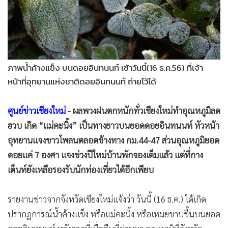
•
Good health & Well-being
•
Green Innovation & SD
•
Management & HR
•
MGR Live
•
Infographic
ภาพน้ำค้างแข็ง บนดอยอินทนนท์ เช้าวันนี้(16 ธ.ค.56) ที่เจ้า
•
การเมือง
หน้าที่อุทยานแห่งชาติดอยอินทนนท์ ถ่ายไว้ได้
•
ท่องเที่ยว
•
กีฬา
ศูนย์ข่าวเชียงใหม่
- ผลพวงฝนตกหนักทั่วเชียงใหม่ทำอุณหภูมิลด
ฮวบ เกิด “แม่คะนิ้ง” เป็นทางยาวบนยอดดอยอินทนนท์ หัวหน้า
•
ต่างประเทศ
อุทยานแจงขาวโพลนตลอดข้างทาง กม.44-47 ส่วนอุณหภูมิยอด
•
Special Scoop
ดอยแค่ 7 องศา แจงช่วงปีใหม่บ้านพักจองเต็มแล้ว แต่ที่กาง
•
เศรษฐกิจ-ธุรกิจ
เต็นท์ยังเหลือรองรับนักท่องเที่ยวได้อีกเพียบ
•
จีน
•
ชุมชน-คุณภาพชีวิต
รายงานข่าวจากจังหวัดเชียงใหม่แจ้งว่า วันนี้ (16 ธ.ค.) ได้เกิด
•
อาชญากรรม
ปรากฏการณ์น้ำค้างแข็ง หรือแม่คะนิ้ง หรือเหมยขาบขึ้นบนยอด
•
Motoring