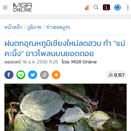
•
หน้าหลัก
หน้าหลัก
ภูมิภาค
ข่าวฮอตภูธร
•
ทันเหตุการณ์
•
ฝนตกอุณหภูมิเชียงใหม่ลดฮวบ ทำ “แม่
ภาคใต้
•
ภูมิภาค
คะนิ้ง” ขาวโพลนบนยอดดอย
•
Online Section
เผยแพร่:
16 ธ.ค. 2556 11:26
โดย: MGR Online
•
บันเทิง
8,157
•
ผู้จัดการรายวัน
•
คอลัมนิสต์
•
ละคร
•
CbizReview
•
Cyber BIZ
•
ผู้จัดกวน