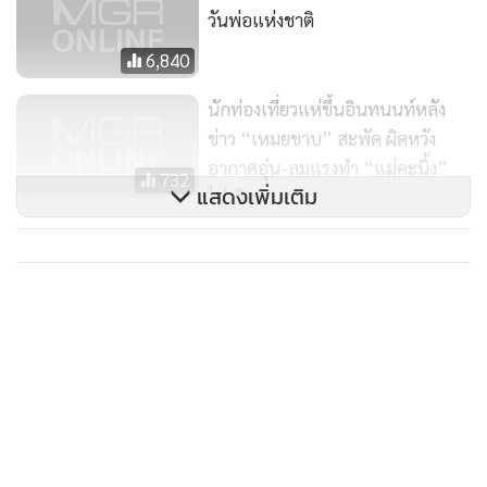
วันพ่อแห่งชาติ
6,840
นักท่องเที่ยวแห่ขึ้นอินทนนท์หลัง
ข่าว “เหมยขาบ” สะพัด ผิดหวัง
อากาศอุ่น-ลมแรงทำ “แม่คะนิ้ง”
732
แสดงเพิ่มเติม
ไม่เกิด
“ดอยอินทนนท์” ยังเหมือนหิมะตก
“เหมยขาบ” ขาวโพลนอากาศเย็น
-2 องศา
13,421