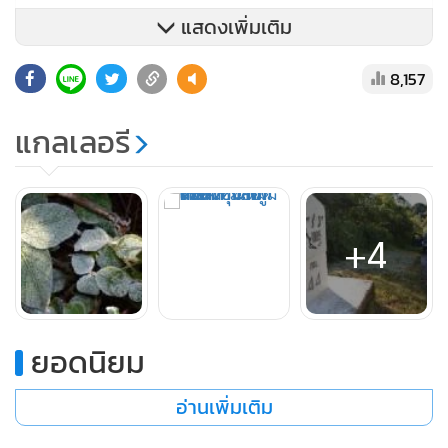
แสดงเพิ่มเติม
8,157
แกลเลอรี
สำหรับในช่วงเทศกาลส่งท้ายปีเก่าต้อนรับปีใหม่ที่จะถึงนี้ ทาง
อุทยานแห่งชาติดอยอินทนนท์เตรียมจะจัดกิจกรรมเคานต์ดาวน์
+4
ในวันที่ 31 ธ.ค. ขณะที่วันที่ 1 ม.ค.จะมีการจัดพิธีทำบุญตักบาตร
เพื่อความเป็นสิริมงคลแก่ผู้ที่มาท่องเที่ยวทุกคน
ส่วนการจองห้องพักในช่วงเทศกาลส่งท้ายปีเกาต้อนรับปีใหม่
ยอดนิยม
หัวหน้าอุทยานแห่งชาติดอยอินทนนท์ กล่าวว่า ขณะนี้บ้านพัก
ของอุทยานถูกจองหมดทุกหลังแล้ว อย่างไรก็ตาม ในส่วนของ
อ่านเพิ่มเติม
ลานกางเต็นท์นั้นยังสามารถรองรับนักท่องเที่ยวได้อีกประมาณ