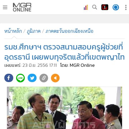
•
หน้าหลัก
•
หน้าหลัก
ทันเหตุการณ์
ภูมิภาค
ภาคตะวันออกเฉียงเหนือ
•
ภาคใต้
รมช.ศึกษาฯ ตรวจสนามสอบครูผู้ช่วยที่
•
ภูมิภาค
อุดรธานี เผยพบทุจริตแล้วที่เขตพญาไท
•
Online Section
เผยแพร่:
23 มิ.ย. 2556 17:11
โดย: MGR Online
•
บันเทิง
•
ผู้จัดการรายวัน
•
คอลัมนิสต์
•
ละคร
•
CbizReview
•
Cyber BIZ
•
ผู้จัดกวน