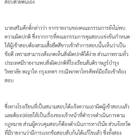
สอบด้วยตนเอง
•
เกม
•
วิทยาศาสตร์
•
SMEs
นายเสริมศักดิ์กล่าวว่า จากรายงานของคณะกรรมการยังไม่พบ
•
หุ้น
ความผิดปกติ ซึ่งจากการที่คณะกรรมการคุมสอบแข่งขันกำหนด
•
อินโดจีน
ให้ผู้เข้าสอบต้องสวมเสื้อยืดสีขาวเข้าทำการสอบนั้นเห็นว่าเป็น
•
กองทุนรวม
ข้อดี เพราะสามารถสังเกตเห็นสิ่งผิดปกติได้ง่าย ส่วนภาพรวมทั่ว
•
Celeb Online
ประเทศมีรายงานพบสิ่งผิดปกติที่โรงเรียนสันติราษฎร์บำรุง
•
Factcheck
วิทยาลัย พญาไท กรุงเทพฯ กรณีพกพาโทรศัพท์มือถือเข้าห้อง
•
ญี่ปุ่น
สอบ
•
News1
•
Gotomanager
ซึ่งทางโรงเรียนที่เป็นสนามสอบได้แจ้งความเอาผิดผู้เข้าสอบแล้ว
และต้องปล่อยให้เป็นเรื่องของเจ้าหน้าที่ตำรวจดำเนินการตาม
กฎหมาย ส่วนผู้ควบคุมสอบก็ต้องดำเนินการทางวินัย ส่วนจังหวัด
ที่มีรายงานว่ามีการแจกข้อสอบสับกันได้แก้ไขแล้ว ซึ่งทั้งสอง