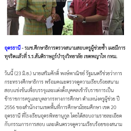
•
Good health & Well-being
•
Green Innovation & SD
•
Management & HR
•
MGR Live
•
Infographic
•
การเมือง
อุดรธานี
- รมช.ศึกษาธิการตรวจสนามสอบครูผู้ช่วยซ้ำ เผยมีการ
•
ท่องเที่ยว
ทุจริตแล้วที่ ร.ร.สันติราษฎร์บำรุงวิทยาลัย เขตพญาไท กทม.
•
กีฬา
•
ต่างประเทศ
วันนี้ (23 มิ.ย.) นายเสริมศักดิ์ พงษ์พาณิชย์ รัฐมนตรีช่วยว่าการ
•
กระทรวงศึกษาธิการ พร้อมคณะตรวจดูความเรียบร้อยสนาม
Special Scoop
สอบแข่งขันเพื่อบรรจุและแต่งตั้งบุคคลเข้ารับราชการเป็น
•
เศรษฐกิจ-ธุรกิจ
ข้าราชการครูและบุคลากรทางการศึกษา ตำแหน่งครูผู้ช่วย ปี
•
จีน
2556 ของสำนักงานเขตพื้นที่การศึกษามัธยมศึกษา เขต 20
•
ชุมชน-คุณภาพชีวิต
อุดรธานี ที่โรงเรียนอุดรพิทยานุกูล โดยได้สอบถามรายละเอียด
•
อาชญากรรม
กับกรรมการการสอบ และเดินตรวจดูความเรียบร้อยของสนาม
•
Motoring