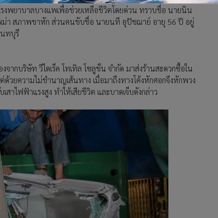
บส่งโรงพยาบาลบางแพเพื่อช่วยเหลือชีวิตโดยด่วน ทราบชื่อ นายนิน
พม่า สภาพขาหัก ส่วนคนขับชื่อ นายนที อุปัชฌาย์ อายุ 56 ปี อยู่
นทบุรี
ากบริษัท วีไดเร็ค โทเทิล โซลูชั่น จำกัด มาส่งร้านสะดวกซื้อใน
่ด้วยความไม่ชำนาญเส้นทาง เมื่อมาถึงทางโค้งหักศอกจึงหักพวง
ับเสาไฟฟ้าแรงสูง ทำให้เสียชีวิต และบาดเจ็บดังกล่าว