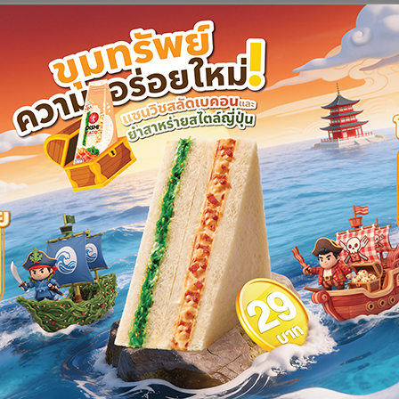
ณโณ ร้อยเวร สภ.บางแพ จ.ราชบุรี รับแจ้งอุบัติเหตุบริเวณโค้งตลาด
วิต และบาดเจ็บติดอยู่ในรถ จึงไปที่เกิดเหตุพบรถบรรทุก 6 ล้อ ฮี
หานคร พลิกตะแคงด้านหน้าอัดติดกับเสาไฟฟ้าแรงสูง คนขับรถถูก
ด้วยความเจ็บปวดออกจากภายในรถ เจ้าหน้าที่มูลนิธิสว่างราชบุรี
ัดถ่าง