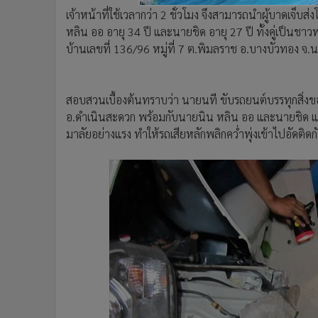
เจ้าหน้าที่ใช้เวลากว่า 2 ชั่วโมง จึงสามารถนำผู้บาดเจ็
หลิน ออ อายุ 34 ปี และนายชิด อายุ 27 ปี ทั้งคู่เป็นชาว
บ้านเลขที่ 136/96 หมู่ที่ 7 ต.พิมลราช อ.บางบัวทอง จ.น
สอบสวนเบื้องต้นทราบว่า นายนที ขับรถยนต์บรรทุกสิ่งของจ
อ.ดำเนินสะดวก พร้อมกับนายนิน หลิน ออ และนายชิด แต
มาลัยอย่างแรง ทำให้รถเสียหลักพลิกคว่ำพุ่งเข้าไปอัดติดก