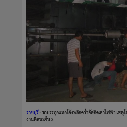
•
Management & HR
•
MGR Live
•
Infographic
•
การเมือง
•
ท่องเที่ยว
•
กีฬา
•
ต่างประเทศ
•
Special Scoop
•
เศรษฐกิจ-ธุรกิจ
•
จีน
•
ชุมชน-คุณภาพชีวิต
•
อาชญากรรม
•
Motoring
•
เกม
•
วิทยาศาสตร์
ราชบุรี
- รถบรรทุกแหกโค้งพลิกคว่ำอัดติดเสาไฟฟ้า เหตุโ
•
SMEs
งานติดรถเจ็บ 2
•
หุ้น