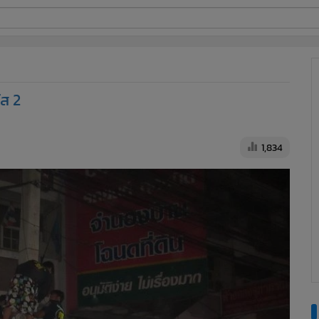
ี่ใช้
ัส 2
ine
้นสูง
1,834