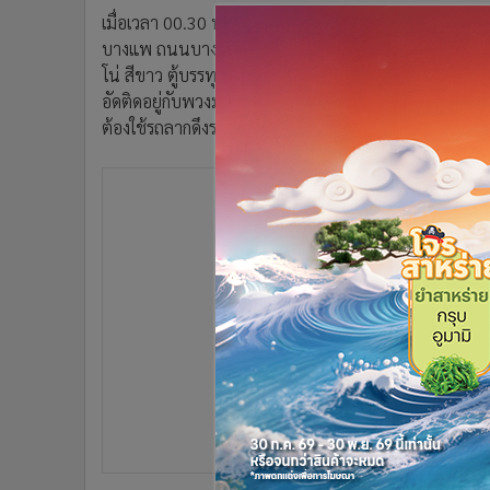
•
อินโดจีน
เมื่อเวลา 00.30 น.วันนี้ (3 ก.พ.) ร.ต.ท.สุทธิพงษ์ สุวรร
•
กองทุนรวม
บางแพ ถนนบางแพ-ดำเนินสะดวก หมู่ 5 อ.บางแพ มีผู้เสียชี
โน่ สีขาว ตู้บรรทุกสีเขียว ทะเบียน 60-6059 กรุงเทพม
•
Celeb Online
อัดติดอยู่กับพวงมาลัยเสียชีวิต และมีเสียงร้องครวญคราง
•
Factcheck
ต้องใช้รถลากดึงรถบรรทุกออกจากเสาไฟฟ้า และใช้เครื่องต
•
ญี่ปุ่น
•
News1
•
Gotomanager