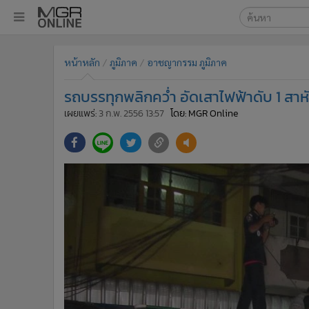
เลือกเครื่องมือท
•
หน้าหลัก
หน้าหลัก
ภูมิภาค
อาชญากรรม ภูมิภาค
ค้นหา
•
ทันเหตุการณ์
Google
•
ภาคใต้
รถบรรทุกพลิกคว่ำ อัดเสาไฟฟ้าดับ 1 สาห
•
ภูมิภาค
MGR Onl
เผยแพร่:
3 ก.พ. 2556 13:57
โดย: MGR Online
•
Online Section
ค้นหาขั
•
บันเทิง
•
ผู้จัดการรายวัน
•
คอลัมนิสต์
•
ละคร
•
CbizReview
•
Cyber BIZ
•
ผู้จัดกวน
•
Good health & Well-being
•
Green Innovation & SD