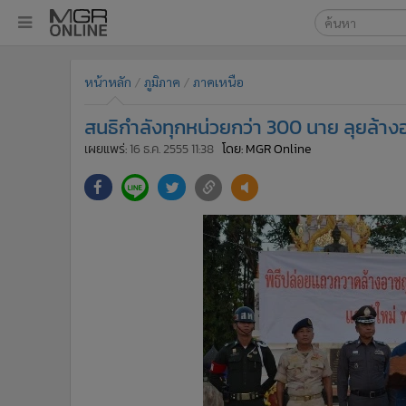
เลือกเครื่องมือท
•
หน้าหลัก
หน้าหลัก
ภูมิภาค
ภาคเหนือ
ค้นหา
•
ทันเหตุการณ์
Google
•
ภาคใต้
สนธิกำลังทุกหน่วยกว่า 300 นาย ลุยล้
•
ภูมิภาค
MGR Onl
เผยแพร่:
16 ธ.ค. 2555 11:38
โดย: MGR Online
•
Online Section
ค้นหาขั
•
บันเทิง
•
ผู้จัดการรายวัน
•
คอลัมนิสต์
•
ละคร
•
CbizReview
•
Cyber BIZ
•
ผู้จัดกวน
•
Good health & Well-being
•
Green Innovation & SD