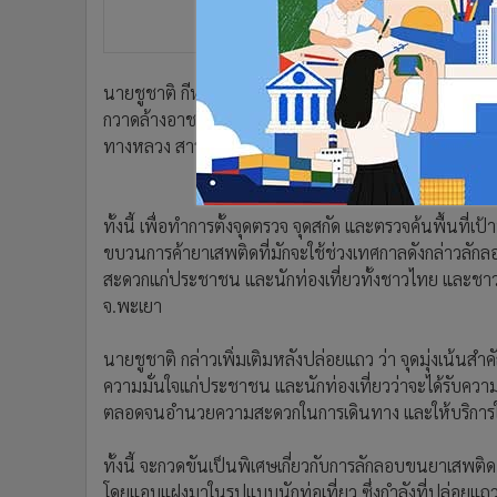
•
อินโดจีน
•
กองทุนรวม
•
Celeb Online
นายชูชาติ กีฬาแปง ผวจ.พะเยา พร้อมด้วย พล.ต.ต.ชูชัย
•
Factcheck
กวาดล้างอาชญากรรมทุกรูปแบบ ด้วยการสนธิกำลังตำรวจ
•
ญี่ปุ่น
ทางหลวง สารวัตรทหาร ตชด.ที่ 32 อส. อพปร. และอาสา
•
News1
•
Gotomanager
ทั้งนี้ เพื่อทำการตั้งจุดตรวจ จุดสกัด และตรวจค้นพื้นที
ขบวนการค้ายาเสพติดที่มักจะใช้ช่วงเทศกาลดังกล่าวลั
สะดวกแก่ประชาชน และนักท่องเที่ยวทั้งชาวไทย และชาวต่
จ.พะเยา
นายชูชาติ กล่าวเพิ่มเติมหลังปล่อยแถว ว่า จุดมุ่งเน้นส
ความมั่นใจแก่ประชาชน และนักท่องเที่ยวว่าจะได้รับความ
ตลอดจนอำนวยความสะดวกในการเดินทาง และให้บริการใน
ทั้งนี้ จะกวดขันเป็นพิเศษเกี่ยวกับการลักลอบขนยาเสพติ
โดยแอบแฝงมาในรูปแบบนักท่อเที่ยว ซึ่งกำลังที่ปล่อยแถว