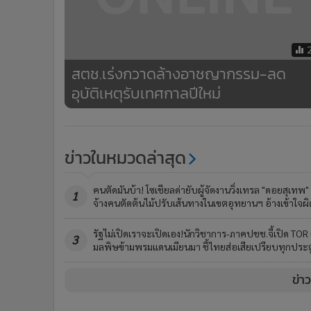
สตช.เร่งกวาดล้างอาชญากรรม-ลด
อุบัติเหตุรับเทศกาลปีใหม่
ข่าวในหมวดล่าสุด
คนตัดมันบ้า! โซเชียลด่ายับผู้จัดงานวิ่งเทรล "ดอยสุเทพ"
1
จ้างคนตัดต้นไม้ปรับเส้นทางในเขตอุทยานฯ อ้างเข้าใจผิ
รัฐไม่เปิดเราจะเปิดเอง!นักวิชาการ-ภาคปชช.จี้เปิด TOR 
3
มลพิษข้ามพรมแดนเมียนมา ชี้ไทยส่อเสียเปรียบทุกประต
ข่า