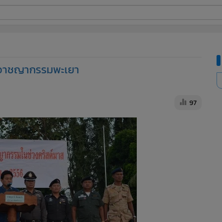
ี่ใช้
างอาชญากรรมพะเยา
ine
้นสูง
97