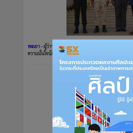
•
Management & HR
•
MGR Live
•
Infographic
•
การเมือง
•
ท่องเที่ยว
•
กีฬา
พะเยา -
ผู้ว่าฯ พะเยา ปล่อยแถวเจ้าหน้าที่ทั้งตำรวจ 
•
ต่างประเทศ
ความมั่นใจนักท่องเที่ยวช่วงเทศกาลคริสต์มาส-ปีใหม่
•
Special Scoop
•
เศรษฐกิจ-ธุรกิจ
•
จีน
•
ชุมชน-คุณภาพชีวิต
•
อาชญากรรม
•
Motoring
•
เกม
•
วิทยาศาสตร์
•
SMEs
•
หุ้น