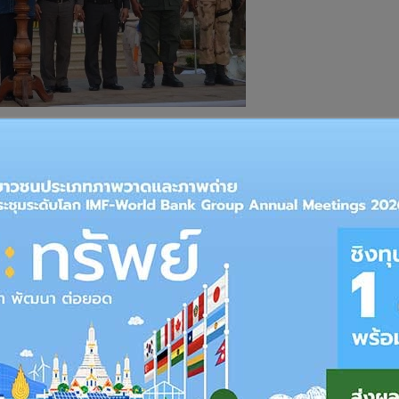
ทหาร ปกครอง อส. ชรบ.กว่า 300 คน กวาดล้างอาชญากรรม สร้าง