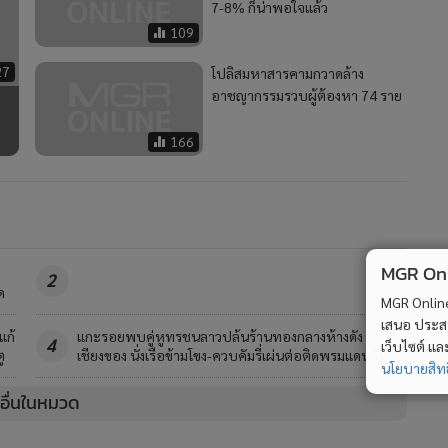
7-8% ก็น่าพอใจแล้ว
109
27
โปลิสมหาสารคามกวาดล้าง
อาชญากรรมรวบผู้ต้องหา 74 ราย
166
MGR Onli
2
ด
MGR Online 
เสนอ ประสบก
แก้
แกะรอยพบคู่หูทรชนลาวปล้นร้านทองกลางห้างดัง
4
เว็บไซต์ แ
ู
เชียงของ นั่งเรือข้ามโขง-ควบคัมรี่เผ่นต่อติดพรมแดนจีน
นโยบายสิทธ
วอื่นในหมวด