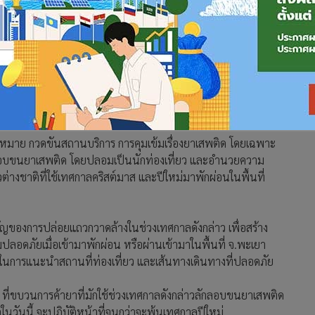
 ขุนคลังมีวน ผบก.ภ.พะเยา ร่วมเป็นประธานปล่อยแถวเจ้าหน้าที่
จาก สภ.เมืองพะเยา สภ.ดอกคำใต้ สภ.แม่ใจ สภ.ภูกามยาว ตำรวจ
สมัครตำรวจบ้าน กว่า 300 นาย
่เป้าหมาย กวดขันสถานบริการ การคุมเข้มเรื่องยาเสพติด โดยเฉพาะ
กลอบขนยาเสพติด โดยปลอมเป็นนักท่องเที่ยว และอำนวยความ
างชาติที่ใช้เทศกาลคริสต์มาส และปีใหม่มาพักผ่อนในพื้นที่
ำคัญของการปล่อยแถวกวาดล้างในช่วงเทศกาลดังกล่าว เพื่อสร้าง
ปลอดภัยเมื่อเข้ามาพักผ่อน หรือผ่านเข้ามาในพื้นที่ จ.พะเยา
การแนะนำสถานที่ท่องเที่ยว และเส้นทางเดินทางที่ปลอดภัย
ด ที่ขบวนการค้ายาที่มักใช้ช่วงเทศกาลดังกล่าวลักลอบขนยาเสพติด
ในวันนี้ จะปฏิบัติหน้าที่จนกว่าจะพ้นเทศกาลปีใหม่