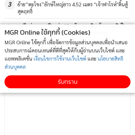
3
ย้าย“ตะโขง”ยักษ์ใหญ่ยาว 4.52 เมตร "เจ้าฟาโรห์"ดิ้นสู้
สุดฤทธิ์
ระทึกค่ายสุรนารี! หนุ่ม 19 สมัครสมาชิกเข้าสนามยิงปืน
4
MGR Online ใช้คุกกี้ (Cookies)
วันแรก ใช้ปืนยิงตัวเองสาหัส ตร.เร่งหาสาเหตุ
MGR Online ใช้คุกกี้ เพื่อจัดการข้อมูลส่วนบุคคลเพื่อนำเสนอ
ข่าวอื่นในหมวด
ประสบการณ์คอนเทนต์ที่ดีที่สุดให้กับผู้อ่านบนเว็บไซต์ และ
แอพพลิเคชั่น
เงื่อนไขการใช้งานเว็บไซต์
และ
นโยบายสิทธิ
ส่วนบุคคล
รับทราบ