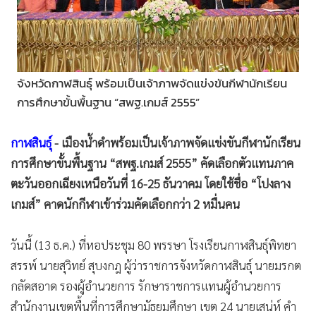
•
Good health & Well-being
•
Green Innovation & SD
•
Management & HR
•
MGR Live
จังหวัดกาฬสินธุ์ พร้อมเป็นเจ้าภาพจัดแข่งขันกีฬานักเรียน
•
Infographic
การศึกษาขั้นพื้นฐาน “สพฐ.เกมส์ 2555”
•
การเมือง
•
ท่องเที่ยว
กาฬสินธุ์
- เมืองน้ำดำพร้อมเป็นเจ้าภาพจัดแข่งขันกีฬานักเรียน
•
กีฬา
การศึกษาขั้นพื้นฐาน “สพฐ.เกมส์ 2555” คัดเลือกตัวแทนภาค
•
ต่างประเทศ
ตะวันออกเฉียงเหนือวันที่ 16-25 ธันวาคม โดยใช้ชื่อ “โปงลาง
•
Special Scoop
เกมส์” คาดนักกีฬาเข้าร่วมคัดเลือกกว่า 2 หมื่นคน
•
เศรษฐกิจ-ธุรกิจ
•
จีน
วันนี้ (13 ธ.ค.) ที่หอประชุม 80 พรรษา โรงเรียนกาฬสินธุ์พิทยา
•
ชุมชน-คุณภาพชีวิต
สรรพ์ นายสุวิทย์ สุบงกฎ ผู้ว่าราชการจังหวัดกาฬสินธุ์ นายมรกต
•
อาชญากรรม
กลัดสอาด รองผู้อำนวยการ รักษาราชการแทนผู้อำนวยการ
•
สำนักงานเขตพื้นที่การศึกษามัธยมศึกษา เขต 24 นายเสน่ห์ คำ
Motoring