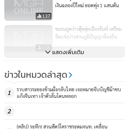
เงินฉลองปีใหม่ ยอดพุ่ง 1 แสนตัน
137
ชมรมอูดว่าวดุ๊ยดุ่ยเมืองจันท์ เตรียม
จัดแข่งว่าวสานภูมิปัญญาท้องถิ่น
636
แสดงเพิ่มเติม
ไร้อารมณ์ "โคลารอฟ" ถูกบังคับร้อง
"จิงเกิล เบลล์ส"
ข่าวในหมวดล่าสุด
140
รวบสาวระยองข้ามฝั่งกลับไทย เจอหมายจับบัญชีม้าซบ
1
แก๊งจีนเทา เจ้าตัวลั่นโดนหลอก
2
(คลิป) ระทึก! สวนสัตว์โคราชระดมจนท. เคลื่อน