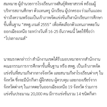
สมหมาย ผู้อำนวยการโรงเรียนกาฬสินธุ์พิทยาสรรพ์ พร้อมผู้
•
เกม
บริหารสถานศึกษา ตัวแทนครู นักเรียน ผู้ปกครอง ร่วมกันแถลง
•
วิทยาศาสตร์
ข่าวถึงความพร้อมเป็นเจ้าภาพจัดแข่งขันกีฬานักเรียนการศึกษา
•
SMEs
ขั้นพื้นฐาน “สพฐ.เกมส์ 2555” เพื่อคัดเลือกตัวแทนภาคตะวัน
•
หุ้น
ออกเฉียงเหนือ ระหว่างวันที่ 16-25 ธันวาคมนี้ โดยใช้ชื่อว่า
•
อินโดจีน
“โปงลางเกมส์”
•
กองทุนรวม
•
Celeb Online
•
Factcheck
นายมรกตกล่าวว่า สำนักงานเขตได้รับมอบหมายจากสำนักงาน
•
ญี่ปุ่น
คณะกรรมการการศึกษาขั้นพื้นฐาน หรือ สพฐ. เป็นเจ้าภาพจัด
•
News1
แข่งขันที่สนามกีฬากลางจังหวัด และสนามกีฬาโรงเรียนต่างๆ ใน
•
Gotomanager
จังหวัด ซึ่งจะมีนักกีฬา ผู้ฝึกสอน ผู้ควบคุม และกองเชียร์จาก
จังหวัดต่างๆ ในภาคตะวันออกเฉียงเหนือ 19 จังหวัด ร่วมการ
แข่งขันประมาณ 20,000 คน มีการแข่งขันรวม 14 ชนิดกีฬา