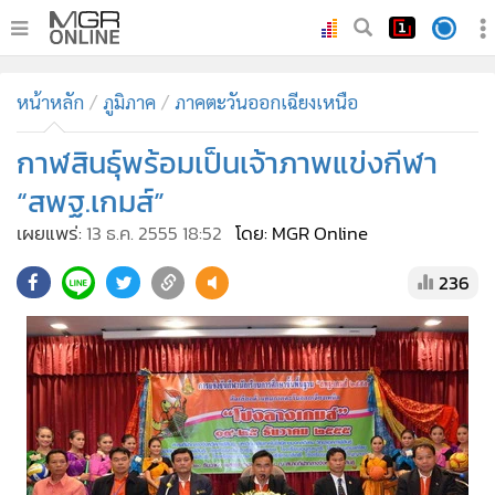
•
หน้าหลัก
หน้าหลัก
ภูมิภาค
ภาคตะวันออกเฉียงเหนือ
•
ทันเหตุการณ์
•
กาฬสินธุ์พร้อมเป็นเจ้าภาพแข่งกีฬา
ภาคใต้
•
ภูมิภาค
“สพฐ.เกมส์”
•
Online Section
เผยแพร่:
13 ธ.ค. 2555 18:52
โดย: MGR Online
•
บันเทิง
236
•
ผู้จัดการรายวัน
•
คอลัมนิสต์
•
ละคร
•
CbizReview
•
Cyber BIZ
•
ผู้จัดกวน