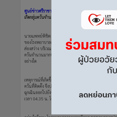
•
อินโดจีน
ศูนย์ข่าวศรีราชา
- ผอ.โรงพยาบาลกรุงเทพพัทยา แจ้งเหตุเพ
•
กองทุนรวม
เกิดกลุ่มควันจำนวนมากไม่ใช่ห้องควบคุมไฟฟ้า เผยสามารถร
•
Celeb Online
•
Factcheck
•
ญี่ปุ่น
นายแพทย์พิชิต กังวลกิจ ผู้อำนวยการ โรงพยาบาลกรุงเทพ
•
News1
ของโรงพยาบาลกรุงเทพ ที่เกิดขึ้นเมื่อเวลา 04.05 น.วันนี
•
Gotomanager
ส่องสว่าง บริเวณผนังตรงข้ามจุดรับยาผู้ป่วยนอก เพราะห
ควันจำนวนมากปกคลุมพื้นที่ โดยยืนยันว่า จุดเกิดเหตุมิใช
อย่างใด
เหตุการณ์ที่เกิดขึ้น ผู้ตรวจการณ์โรงพยาบาลฯ ได้รับการแ
ควันที่ติดตั้ง จึงประสานไปยังหน่วยงานภายในที่เกี่ยวข้องเ
ฉุกเฉินออกไปยังจุดรวมพลที่ได้จัดเตรียมไว้ จนสามารถควบ
เวลา 04.35 น. โดยไม่มีผู้ใดได้รับบาดเจ็บ