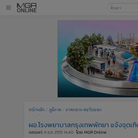
เลือกเครื่องมือท
•
หน้าหลัก
ค้นหา
•
ทันเหตุการณ์
Google
•
ภาคใต้
•
ภูมิภาค
MGR Onl
•
Online Section
ค้นหาขั
•
บันเทิง
•
ผู้จัดการรายวัน
•
คอลัมนิสต์
•
ละคร
•
CbizReview
•
Cyber BIZ
หน้าหลัก
ภูมิภาค
ภาคกลาง-ตะวันออก
•
ผู้จัดกวน
ผอ.โรงพยาบาลกรุงเทพพัทยา แจ้งจุดเกิด
•
Good health & Well-being
•
Green Innovation & SD
เผยแพร่:
6 ธ.ค. 2555 14:40
โดย: MGR Online