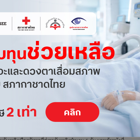
ลิงไหม้ช่วงรุ่งสางที่ผ่านมา เกิดจากเหตุไฟฟ้าลัดวงจร จนทำให้
ะงับเหตุได้ก่อนเกิดเปลวเพลิง และไม่มีผู้ใดได้รับบาดเจ็บ
พัทยา เผยถึงเหตุการณ์เพลิงไหม้ภายในศูนย์อุบัติเหตุและฉุกเฉิน
้ (6 ธ.ค.) ว่า สาเหตุน่าจะเกิดจากไฟฟ้าลัดวงจรที่บริเวณหลอดไฟ
ลอดไฟบริเวณดังกล่าวเปิดต่อเนื่องเป็นเวลานาน จนทำให้เกิดกลุ่ม
่ที่บริเวณห้องเครื่องควบคุมระบบไฟฟ้าดังที่มีการเสนอเป็นข่าวแต่
จ้งจากผู้เห็นเหตุการณ์ และได้รับการแจ้งเตือนจากเครื่องจับสัญญาณ
พื่อเข้าระงับอัคคีภัย และเคลื่อนย้ายผู้ป่วยในจุดใกล้เคียง และห้อง
คุมสถานการณ์ ณ จุดเกิดเหตุได้ก่อนที่จะมีเปลวเพลิงลุกไหม้ได้ใน