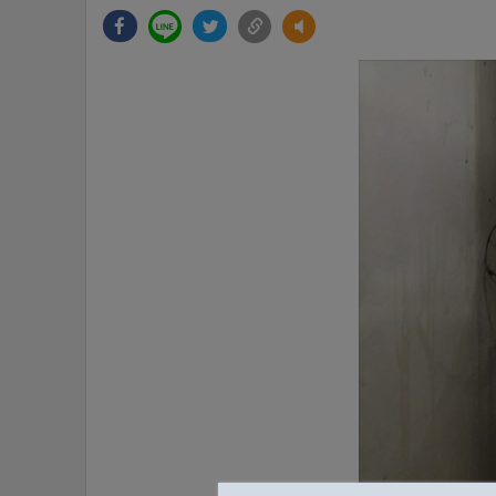
•
Management & HR
•
MGR Live
•
Infographic
•
การเมือง
•
ท่องเที่ยว
•
กีฬา
•
ต่างประเทศ
•
Special Scoop
•
เศรษฐกิจ-ธุรกิจ
•
จีน
•
ชุมชน-คุณภาพชีวิต
•
อาชญากรรม
•
Motoring
•
เกม
•
วิทยาศาสตร์
•
SMEs
•
หุ้น