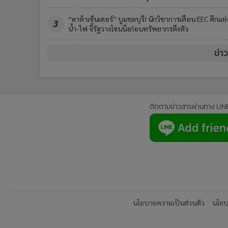
“ดาต้าเซ็นเตอร์” บูมชลบุรี! นักวิชาการเตือน EEC ศึกแย่
3
น้ำ-ไฟ จี้รัฐวางโซนนิ่งก่อนทรัพยากรตึงตัว
ข่า
ติดตามข่าวสารผ่านทาง LIN
นโยบายความเป็นส่วนตัว
นโยบา