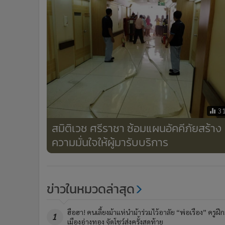
3
สมิติเวช ศรีราชา ซ้อมแผนอัคคีภัยสร้าง
ความมั่นใจให้ผู้มารับบริการ
ข่าวในหมวดล่าสุด
ฮือฮา! คนเลี้ยงม้าแห่นำม้าร่วมไว้อาลัย “พ่อเรือง” ครูฝึก
1
เมืองอ่างทอง จัดโชว์ส่งครั้งสุดท้าย