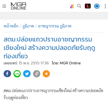
•
หน้าหลัก
•
หน้าหลัก
ทันเหตุการณ์
ภูมิภาค
อาชญากรรม ภูมิภาค
•
ภาคใต้
สตม.ปล่อยแถวปราบอาชญากรรม
•
ภูมิภาค
เชียงใหม่ สร้างความปลอดภัยรับฤดู
•
Online Section
ท่องเที่ยว
•
บันเทิง
เผยแพร่:
15 พ.ย. 2555 17:36
โดย: MGR Online
•
ผู้จัดการรายวัน
•
คอลัมนิสต์
152
•
ละคร
•
CbizReview
สตม.ปล่อยแถวปราบอาชญากรรมเชียงใหม่ สร้างความปลอดภัย
•
Cyber BIZ
รับฤดูท่องเที่ยว
•
ผู้จัดกวน