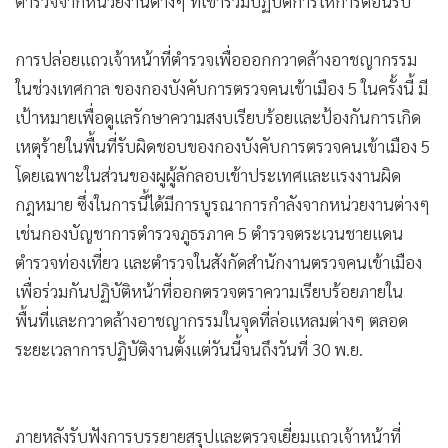
ตำรวจจากหน่วยงานต่างๆ ที่เข้าร่วมปฏิบัติการให้การต้อนรับ
•
เกม
•
วิทยาศาสตร์
การปล่อยแถวเจ้าหน้าที่ตำรวจเพื่อออกกวาดล้างอาชญากรรม
•
SMEs
ในช่วงเทศกาล ของกองบังคับการตรวจคนเข้าเมือง 5 ในครั้งนี้ มี
•
หุ้น
เป้าหมายเพื่อดูแลรักษาความสงบเรียบร้อยและป้องกันการเกิด
•
อินโดจีน
เหตุร้ายในพื้นที่รับผิดชอบของกองบังคับการตรวจคนเข้าเมือง 5
•
กองทุนรวม
โดยเฉพาะในส่วนของผูผู้ลักลอบเข้าประเทศและแรงงานผิด
•
Celeb Online
กฎหมาย ซึ่งในการนี้ได้มีการบูรณาการกำลังจากหน่วยงานต่างๆ
เช่นกองบัญชาการตำรวจภูธรภาค 5 ตำรวจตระเวนชายแดน
•
Factcheck
ตำรวจท่องเที่ยว และตำรวจในสังกัดสำนักงานตรวจคนเข้าเมือง
•
ญี่ปุ่น
เพื่อร่วมกันปฏิบัติหน้าที่ออกตรวจตราความเรียบร้อยภายใน
•
News1
พื้นที่และกวาดล้างอาชญากรรมในจุดที่ล่อแหลมต่างๆ ตลอด
•
Gotomanager
ระยะเวลาการปฏิบัติงานตั้งแต่วันนี้จนถึงวันที่ 30 พ.ย.
ภายหลังรับฟังการบรรยายสรุปและตรวจเยี่ยมแถวเจ้าหน้าที่