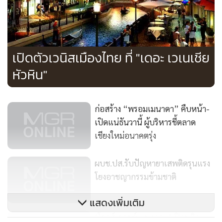
เปิดตัวเวนิสเมืองไทย ที่ "เดอะ เวเนเชีย
หัวหิน"
ก่อสร้าง “พรอมเมนาดา” คืบหน้า-
เปิดแน่ธันวานี้ ผู้บริหารชี้ตลาด
เชียงใหม่อนาคตรุ่ง
ผบช.ปส.รับปัญหายาเสพติดรุนแรง
โยงอาชญากรรมข้ามชาติ
แสดงเพิ่มเติม
‘โรลส์-รอยซ์ แบงคอก’เปิดบูติค