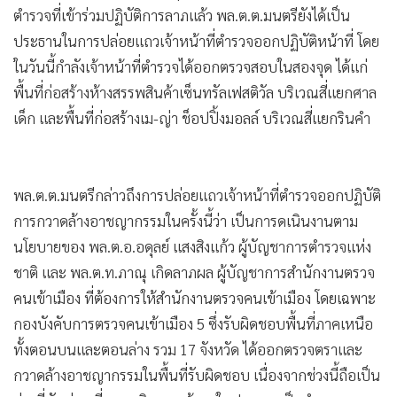
ตำรวจที่เข้าร่วมปฏิบัติการลาภแล้ว พล.ต.ต.มนตรียังได้เป็น
ประธานในการปล่อยแถวเจ้าหน้าที่ตำรวจออกปฏิบัติหน้าที่ โดย
ในวันนี้กำลังเจ้าหน้าที่ตำรวจได้ออกตรวจสอบในสองจุด ได้แก่
พื้นที่ก่อสร้างห้างสรรพสินค้าเซ็นทรัลเฟสติวัล บริเวณสี่แยกศาล
เด็ก และพื้นที่ก่อสร้างเม-ญ่า ช็อปปิ้งมอลล์ บริเวณสี่แยกรินคำ
พล.ต.ต.มนตรีกล่าวถึงการปล่อยแถวเจ้าหน้าที่ตำรวจออกปฏิบัติ
การกวาดล้างอาชญากรรมในครั้งนี้ว่า เป็นการดเนินงานตาม
นโยบายของ พล.ต.อ.อดุลย์ แสงสิงแก้ว ผู้บัญชาการตำรวจแห่ง
ชาติ และ พล.ต.ท.ภาณุ เกิดลาภผล ผู้บัญชาการสำนักงานตรวจ
คนเข้าเมือง ที่ต้องการให้สำนักงานตรวจคนเข้าเมือง โดยเฉพาะ
กองบังคับการตรวจคนเข้าเมือง 5 ซึ่งรับผิดชอบพื้นที่ภาคเหนือ
ทั้งตอนบนและตอนล่าง รวม 17 จังหวัด ได้ออกตรวจตราและ
กวาดล้างอาชญากรรมในพื้นที่รับผิดชอบ เนื่องจากช่วงนี้ถือเป็น