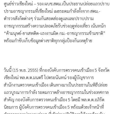
•
Good health & Well-being
ศูนย์ข่าวเชียงใหม่ – รอง ผบช.สตม.เป็นประธานปล่อยแถวปราบ
•
Green Innovation & SD
ปรามอาชญากรรมที่เชียงใหม่ เผยระดมกำลังทั้งจาก สตม.-
•
Management & HR
ตำรวจสังกัดต่างๆ ร่วมกันสอดส่องดูแลและปราบปราม
•
MGR Live
อาชญากรรมสร้างความปลอดภัยรับช่วงฤดูท่องเที่ยว เน้นหนัก
•
Infographic
“ค้ามนุษย์-ยาเสพติด-แรงงานผิด กม.-อาชญากรรมข้ามชาติ”
•
การเมือง
พร้อมกำชับเก็บข้อมูลต่างชาติทุกกลุ่มป้องกันเหตุร้าย
•
ท่องเที่ยว
•
กีฬา
•
ต่างประเทศ
วันนี้ (15 พ.ย. 2555) ที่กองบังคับการตรวจคนเข้าเมือง 5 จังหวัด
•
Special Scoop
เชียงใหม่ พล.ต.ต.มนตรี โปตระนันทน์ รองผู้บัญชาการ
•
เศรษฐกิจ-ธุรกิจ
สำนักงานตรวจคนเข้าเมือง เดินทางมาเป็นประธานในพิธีปล่อย
•
จีน
แถวบูรณาการกำลัง ระดมกวาดล้างอาชญากรรมในช่วงเทศกาล
•
ชุมชน-คุณภาพชีวิต
สำคัญ กองบังคับการตรวจคนเข้าเมือง 5 โดยมี พล.ต.ต.อภิรัต
•
อาชญากรรม
นิยมการ ผู้บังคับการตรวจคนเข้าเมือง 5 พร้อมด้วยเจ้าหน้าที่
•
Motoring