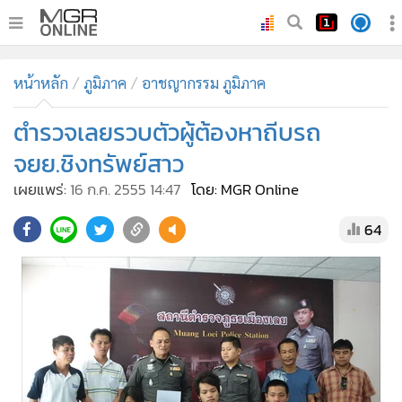
•
หน้าหลัก
หน้าหลัก
ภูมิภาค
อาชญากรรม ภูมิภาค
•
ทันเหตุการณ์
•
ตำรวจเลยรวบตัวผู้ต้องหาถีบรถ
ภาคใต้
•
ภูมิภาค
จยย.ชิงทรัพย์สาว
•
Online Section
เผยแพร่:
16 ก.ค. 2555 14:47
โดย: MGR Online
•
บันเทิง
64
•
ผู้จัดการรายวัน
•
คอลัมนิสต์
•
ละคร
•
CbizReview
•
Cyber BIZ
•
ผู้จัดกวน