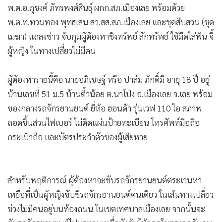
พ.ต.อ.ภุชงค์ ภัทรพงศ์สินธุ์ ผกก.สภ.เมืองเลย พร้อมด้วย
•
เกม
พ.ต.ท.ทวนทอง พุทธเสน สว.สส.สภ.เมืองเลย และชุดสืบสวน (ชุด
•
วิทยาศาสตร์
เมฆา) แถลงข่าว จับกุมผู้ต้องหาชิงทรัพย์ ลักทรัพย์ ใช้มีดไล่ฟัน จี้
•
SMEs
ผู้หญิง ในทางเปลี่ยวไม่มีคน
•
หุ้น
•
อินโดจีน
ผู้ต้องหารายนี้คือ นายอภิเชษฐ์ หรือ ปาล์ม ภักดิ์มี อายุ 18 ปี อยู่
•
กองทุนรวม
บ้านเลขที่ 51 ม.5 บ้านติ้วน้อย ต.นาโป่ง อ.เมืองเลย จ.เลย พร้อม
•
Celeb Online
ของกลางรถจักรยานยนต์ ยี่ห้อ ฮอนด้า รุ่นเวฟ 110 ไอ สภาพ
•
Factcheck
ถอดชิ้นส่วนไฟเบอร์ ไม่ติดแผ่นป้ายทะเบียน โทรศัพท์มือถือ
•
ญี่ปุ่น
กระเป๋าถือ และบัตรประจำตัวของผู้เสียหาย
•
News1
•
Gotomanager
สำหรับพฤติการณ์ ผู้ต้องหาจะขับรถจักรยานยนต์ตระเวนหา
เหยื่อที่เป็นผู้หญิงขับขี่รถจักรยานยนต์คนเดียว ในเส้นทางเปลี่ยว
ช่วงไม่มีคนอยู่บนท้องถนน ในเขตเทศบาลเมืองเลย จากนั้นจะ