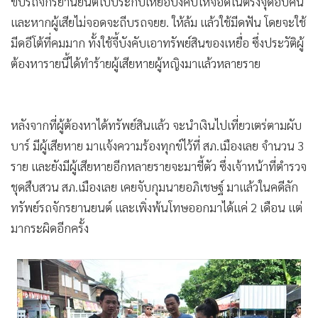
ขับรถจักรยานยนต์ไปประกบเหยื่อบังคับให้จอดในตรงจุดอับคน
และหากผู้เสียไม่จอดจะถีบรถจยย. ให้ล้ม แล้วใช้มีดฟัน โดยจะใช้
มีดอีโต้ที่คมมาก ทั้งใช้จี้บังคับเอาทรัพย์สินของเหยื่อ ซึ่งประวัติผู้
ต้องหารายนี้ได้ทำร้ายผู้เสียหายผู้หญิงมาแล้วหลายราย
หลังจากที่ผู้ต้องหาได้ทรัพย์สินแล้ว จะนำเงินไปเที่ยวเตร่ตามผับ
บาร์ มีผู้เสียหาย มาแจ้งความร้องทุกข์ไว้ที่ สภ.เมืองเลย จำนวน 3
ราย และยังมีผู้เสียหายอีกหลายรายจะมาชี้ตัว ซึ่งเจ้าหน้าที่ตำรวจ
ชุดสืบสวน สภ.เมืองเลย เคยจับกุมนายอภิเชษฐ์ มาแล้วในคดีลัก
ทรัพย์รถจักรยานยนต์ และเพิ่งพ้นโทษออกมาได้แค่ 2 เดือน แต่
มากระผิดอีกครั้ง