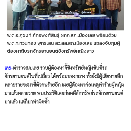
•
Good health & Well-being
•
Green Innovation & SD
•
Management & HR
•
MGR Live
พ.ต.อ.ภุชงค์ ภัทรพงศ์สินธุ์ ผกก.สภ.เมืองเลย พร้อมด้วย
•
Infographic
พ.ต.ท.ทวนทอง พุทธเสน สว.สส.สภ.เมืองเลย แถลงจับกุมผู้
•
การเมือง
ต้องหาถีบรถจักรยานยนต์ชิงทรัพย์หญิงสาว
•
ท่องเที่ยว
•
กีฬา
เลย-
ตำรวจสภ.เลย รวบผู้ต้องหาจี้ชิงทรัพย์หญิงขับขี่รถ
•
ต่างประเทศ
จักรยานยนต์ในที่เปลี่ยว ได้พร้อมของกลาง ทั้งยังมีผู้เสียหายอีก
•
Special Scoop
หลายรายจะมาชี้ตัวคนร้ายอีก เผยผู้ต้องหาก่อเหตุทำร้ายผู้หญิง
•
เศรษฐกิจ-ธุรกิจ
มาแล้วหลายราย พบประวัติเคยก่อคดีลักทรัพย์รถจักรยานยนต์
•
จีน
มาแล้ว แต่ก็มาทำผิดซ้ำ
•
ชุมชน-คุณภาพชีวิต
•
อาชญากรรม
•
Motoring