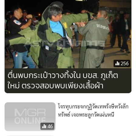
256
ตื่นพบกระเป๋าวางทิ้งใน บขส. ภูเก็ต
ใหม่ ตรวจสอบพบเพียงเสื้อผ้า
โจรทุบกระจกกุฏิวัดเทพรังษีหวังลัก
ทรัพย์ เจอพระลูกวัดเผ่นหนี
46