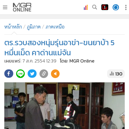
•
หน้าหลัก
หน้าหลัก
ภูมิภาค
ภาคเหนือ
•
ทันเหตุการณ์
•
ตร.รวบสองหนุ่มรุ่นอาข่า-ขนยาบ้า 5
ภาคใต้
•
ภูมิภาค
หมื่นเม็ด คาด่านแม่จัน
•
Online Section
เผยแพร่:
7 ส.ค. 2554 12:39
โดย: MGR Online
•
บันเทิง
130
•
ผู้จัดการรายวัน
•
คอลัมนิสต์
•
ละคร
•
CbizReview
•
Cyber BIZ
•
ผู้จัดกวน