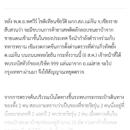
หลัง พ.ต.อ.พศวีร์ โชติเทียนชัยวัติ ผกก.สภ.แม่จัน จ.เชียงราย
สืบสวนว่า จะมีขบวนการค้ายาเสพติดลักลอบขนยาบ้าจาก
ชายแดนเข้ามาชั้นในของประเทศ จึงนำกำลังตำรวจร่วมกับ
ทหารพราน เข้มงวดกวดขันการตั้งด่านตรวจที่ด่านกิ่วทัพยั้ง
ต.แม่จัน บนถนนพหลโยธิน กระทั่งวานนี้ (6 ส.ค.) เจ้าหน้าที่ได้
พบรถบัสทัวร์ของบริษัท 999 แล่นมาจาก อ.แม่สาย จะไป
กรุงเทพฯ ผ่านมา จึงให้สัญญาณหยุดตรวจ
จากการตรวจค้นบริเวณบันไดทางขึ้นรถพบกระกระเป๋าเดินทาง
ของทั้ง 2 คน สอบถามทราบว่าเป็นของที่ชายวัยรุ่น 2 คนนั่งอยู่ที่
นั่งหมายเลขซี 2 และบี 2 พบชายวัยรุ่น 2 คน เมื่อตรวจค้นใน
กระเป๋าพบยาบ้าซุกซ่อนอยู่จำนวน 25 มัด รวมยาบ้าทั้งหมด