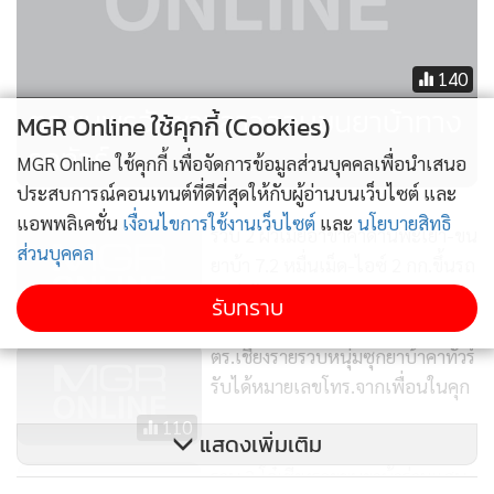
140
ตร.ชุมพรจับชาวลาวลอบขนยาบ้าทาง
MGR Online ใช้คุกกี้ (Cookies)
รถทัวร์
MGR Online ใช้คุกกี้ เพื่อจัดการข้อมูลส่วนบุคคลเพื่อนำเสนอ
ประสบการณ์คอนเทนต์ที่ดีที่สุดให้กับผู้อ่านบนเว็บไซต์ และ
แอพพลิเคชั่น
เงื่อนไขการใช้งานเว็บไซต์
และ
นโยบายสิทธิ
รวบ 2 ผัวเมียอาข่าคาด่านพะเยา-ขน
ส่วนบุคคล
ยาบ้า 7.2 หมื่นเม็ด-ไอซ์ 2 กก.ขึ้นรถ
ทัวร์เข้ากรุง
รับทราบ
118
ตร.เชียงรายรวบหนุ่มซุกยาบ้าคาทัวร์
รับได้หมายเลขโทร.จากเพื่อนในคุก
110
แสดงเพิ่มเติม
รวบ 2 โจ๋เชียงรายขนยาบ้าร่วมแสน