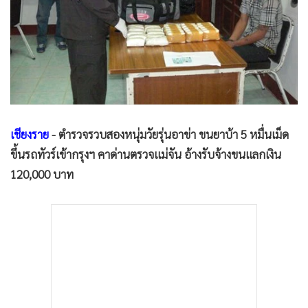
•
Good health & Well-being
•
Green Innovation & SD
•
Management & HR
•
MGR Live
•
Infographic
•
การเมือง
•
ท่องเที่ยว
เชียงราย
- ตำรวจรวบสองหนุ่มวัยรุ่นอาข่า ขนยาบ้า 5 หมื่นเม็ด
•
กีฬา
ขึ้นรถทัวร์เข้ากรุงฯ คาด่านตรวจแม่จัน อ้างรับจ้างขนแลกเงิน
•
ต่างประเทศ
120,000 บาท
•
Special Scoop
•
เศรษฐกิจ-ธุรกิจ
•
จีน
•
ชุมชน-คุณภาพชีวิต
•
อาชญากรรม
•
Motoring