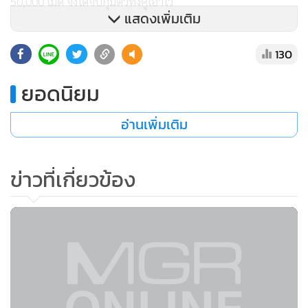
50,000 เม็ด จึงได้จับกุมตัวทั้งคู่เอาไว้
แสดงเพิ่มเติม
สอบสวนทราบว่า ชื่อนายณรงค์ฤทธิ์ วิริยโชติ อายุ 20 ปี บ้านเลข
130
ที่ 170 ม.5 ต.แม่ไร่ อ.แม่จัน และนายเป็ด (นามสมมติ) อายุ 18 ปี
บ้านเลขที่ 519 ม.6 ต.แม่ไร่ ทั้งคู่เป็นชาวเขาเผ่าอาข่ามีอาชีพ
ยอดนิยม
รับจ้างทั่วไป และให้การรับสารภาพว่าได้มีนายทุนในพื้นที่คน
หนึ่งว่าจ้างให้นำกระเป๋าขึ้นรถทัวร์กลางทางที่จุดขึ้นรถ อ.แม่จัน
อ่านเพิ่มเติม
และให้นำไปส่งที่กรุงเทพฯ เพื่อแลกกับค่าจ้าง 120,000 บาท เมื่อ
เห็นได้ว่าเงินมากจึงตกลงเพื่อจะนำเงินมาแบ่งกันจึงรับทำ
ข่าวที่เกี่ยวข้อง
เจ้าหน้าที่จึงแจ้งข้อกล่าวหาร่วมกันมียาเสพติดให้โทษประเภท 1
(ยาบ้า) ไว้ในครอบครองเพื่อจำหน่ายโดยผิดกฎหมาย จากนั้น
ควบคุมตัวพร้อมของกลางส่ง พ.ต.ท.ทันชัย ยศชูสกุล สารวัตรเวร
สภ.แม่จัน ดำเนินคดีตามกฎหมาย