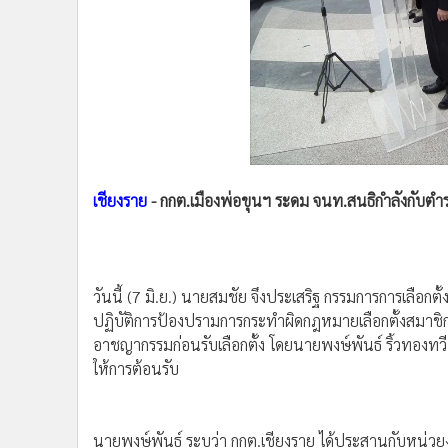
•
Management & HR
•
MGR Live
•
Infographic
•
การเมือง
•
ท่องเที่ยว
•
กีฬา
เชียงราย
- กกต.เมืองพ่อขุนฯ ระดม จนท.สนธิกำลังกับตำรว
•
ต่างประเทศ
•
Special Scoop
•
เศรษฐกิจ-ธุรกิจ
วันนี้ (7 มิ.ย.) นายสมชัย จึงประเสริฐ กรรมการการเลือก
•
จีน
ปฏิบัติการป้องปรามการกระทำผิดกฎหมายเลือกตั้งสมาชิ
•
ชุมชน-คุณภาพชีวิต
อาชญากรรมก่อนรับเลือกตั้ง โดยนายพงษ์พันธ์ ริ้วทองทว
•
อาชญากรรม
ให้การต้อนรับ
•
Motoring
•
เกม
นายพงษ์พันธ์ ระบุว่า กกต.เชียงราย ได้ประสานกับหน่
•
วิทยาศาสตร์
สภ.ต่างๆ จำนวน 154 นาย และในส่วนของ กกต.เชียงราย มีเ
•
SMEs
สิ้น 262 นาย ทั้งหมดจะทำหน้าที่ทั้งในการออกป้องป
•
หุ้น