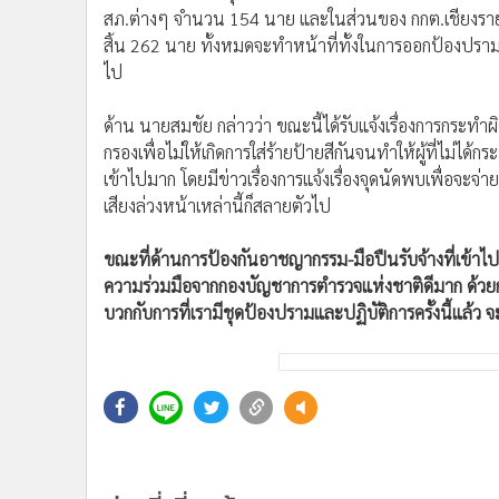
ไป
•
อินโดจีน
•
กองทุนรวม
ด้าน นายสมชัย กล่าวว่า ขณะนี้ได้รับแจ้งเรื่องการกระท
•
Celeb Online
กรองเพื่อไม่ให้เกิดการใส่ร้ายป้ายสีกันจนทำให้ผู้ที่ไม่ไ
เข้าไปมาก โดยมีข่าวเรื่องการแจ้งเรื่องจุดนัดพบเพื่อจะจ
•
Factcheck
เสียงล่วงหน้าเหล่านี้ก็สลายตัวไป
•
ญี่ปุ่น
•
News1
ขณะที่ด้านการป้องกันอาชญากรรม-มือปืนรับจ้างที่เข้าไปเคล
•
Gotomanager
ความร่วมมือจากกองบัญชาการตำรวจแห่งชาติดีมาก ด้วยการสั
บวกกับการที่เรามีชุดป้องปรามและปฏิบัติการครั้งนี้แล้ว จะท
ข่าวที่เกี่ยวข้อง