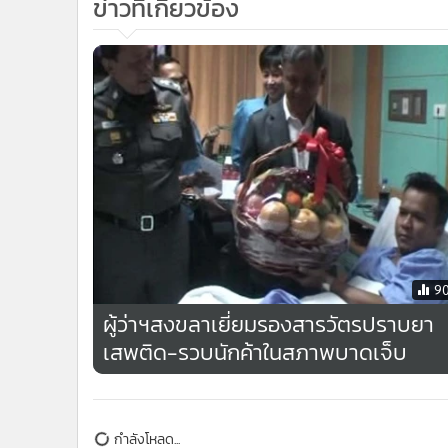
9
ผู้ว่าฯสงขลาเยี่ยมรองสารวัตรปราบยา
เสพติด-รวบนักค้าในสภาพบาดเจ็บ
กำลังโหลด...