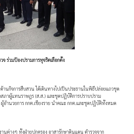
จ ร่วมป้องปรามการทุจริตเลือกตั้ง
ตั้งด้านกิจการสืบสวน ได้เดินทางไปเป็นประธานในพิธีปล่อยแถวชุด
กสภาผู้แทนราษฎร (ส.ส.) และชุดปฏิบัติการปราบปราม
ี ผู้อำนวยการ กกต.เชียงราย นำคณะ กกต.และชุดปฏิบัติทั้งหมด
วยงานต่างๆ ทั้งฝ่ายปกครอง อาสารักษาดินแดน ตำรวจจาก
จ้าหน้าที่ที่จัดเอาไว้อีกจำนวน 108 นาย จึงมีกำลังพลรวมทั้ง
รามและหากถึงขั้นกระทำผิดกฎหมายก็จะดำเนินการตามกฎหมายต่อ