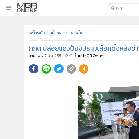
เลือกเครื่องมือท
•
หน้าหลัก
หน้าหลัก
ภูมิภาค
ภาคเหนือ
ค้นหา
•
ทันเหตุการณ์
Google
•
ภาคใต้
กกต.ปล่อยแถวป้องปรามเลือกตั้งหลังข่า
•
ภูมิภาค
MGR Onl
เผยแพร่:
7 มิ.ย. 2554 12:41
โดย: MGR Online
•
Online Section
ค้นหาขั
•
บันเทิง
•
ผู้จัดการรายวัน
•
คอลัมนิสต์
•
ละคร
•
CbizReview
•
Cyber BIZ
•
ผู้จัดกวน
•
Good health & Well-being
•
Green Innovation & SD