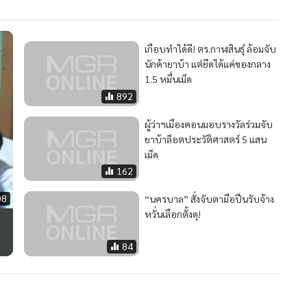
เกือบทำได้ดี! ตร.กาฬสินธุ์ ล้อมจับ
นักค้ายาบ้า แต่ยึดได้แค่ของกลาง
1.5 หมื่นเม็ด
892
ผู้ว่าฯเมืองคอนมอบรางวัลร่วมจับ
ยาบ้าล็อตประวัติศาสตร์ 5 แสน
เม็ด
162
08
“นครบาล” สั่งจับตามือปืนรับจ้าง
หวั่นเลือกตั้งดุ!
84